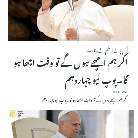
پاپائے اعظم کے پیغامات
اگر ہم اچھے ہوں گے تو وقت اچھا ہو
گا۔پوپ لیو چہاردہم
Sep 27, 2025
اگر ہم اچھے ہوں گے تو وقت اچھا ہو گا۔پوپ لیو چہاردہم