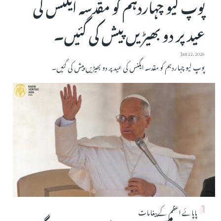
پوپ لیو چہاردہم کو مقدسہ ایگنس کی
عید پر دو بھیڑیں پیش کی گئیں۔
Jan 22, 2026
پوپ لیو چہاردہم کو مقدسہ ایگنس کی عید پر دو بھیڑیں پیش کی گئیں۔
پاپائے اعظم کے پیغامات