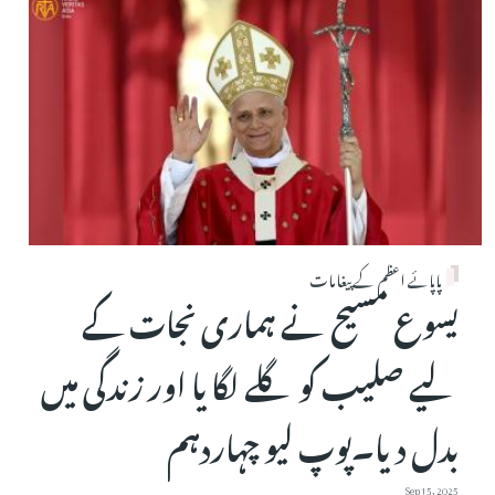
پاپائے اعظم کے پیغامات
یسوع مسیح نے ہماری نجات کے
لیے صلیب کو گلے لگا یا اور زندگی میں
بدل دیا۔پوپ لیو چہاردہم
Sep 15, 2025