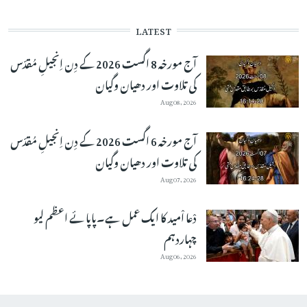
LATEST
آج مورخہ 8 اگست 2026 کے دِن اِنجیلِ مُقدّس
کی تلاوت اور دھیان وگیان
Aug 08, 2026
آج مورخہ 6 اگست 2026 کے دِن اِنجیلِ مُقدّس
کی تلاوت اور دھیان وگیان
Aug 07, 2026
دْعا اْمید کا ایک عمل ہے۔پاپائے اعظم لیو
چہاردہم
Aug 06, 2026