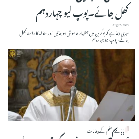
کھل جائے۔پوپ لیو چہاردہم
Aug 25, 2025
میری دْعا ہے کہ یوکرین میں ہتھیار خاموش ہو جائیں اور مکالمہ کا راستہ کھل
جائے۔پوپ لیو چہاردہم
پاپائے اعظم کے پیغامات