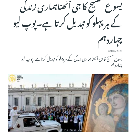
یسوع مسیح کا جی اْٹھناہماری زندگی
کے ہر پہلو کو تبدیل کرتاہے۔پوپ لیو
چہاردہم
Oct 09, 2025
یسوع مسیح کا جی اْٹھناہماری زندگی کے ہر پہلو کو تبدیل کرتاہے۔پوپ لیو
چہاردہم