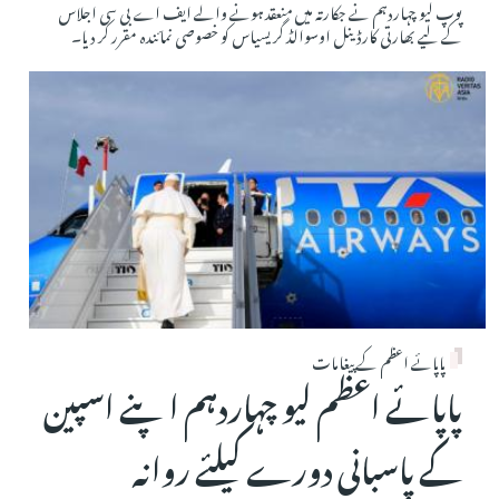
پوپ لیو چہاردہم نے جکارتہ میں منعقد ہونے والے ایف اے بی سی اجلاس
کے لیے بھارتی کارڈینل اوسوالڈ گریسیاس کو خصوصی نمائندہ مقرر کر دیا۔
پاپائے اعظم کے پیغامات
پاپائے اعظم لیو چہاردہم اپنے اسپین
کے پاسبانی دورے کیلئے روانہ