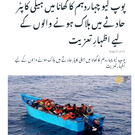
پوپ لیو چہاردہم کا گھانا میں ہیلی کاپٹر
حادثے میں ہلاک ہونے والوں کے
لیے اظہارِ تعزیت
Aug 07, 2025
پوپ لیو چہاردہم کا گھانا میں ہیلی کاپٹر حادثے میں ہلاک ہونے والوں کے لیے
اظہارِ تعزیت