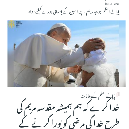
Jun 06, 2026
پاپائے اعظم لیو چہاردہم اپنے اسپین کے پاسبانی دورے کیلئے روانہ
پاپائے اعظم کے پیغامات
خدا کرے کہ ہم ہمیشہ مقدسہ مریم کی
طرح خدا کی مرضی کو پورا کرنے کے