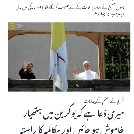
یسوع مسیح نے ہماری نجات کے لیے صلیب کو گلے لگا یا اور زندگی میں بدل
دیا۔پوپ لیو چہاردہم
پاپائے اعظم کے پیغامات
میری دْعا ہے کہ یوکرین میں ہتھیار
خاموش ہو جائیں اور مکالمہ کا راستہ