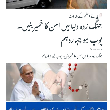
پاپائے اعظم کے پیغامات
جنگ زدہ دنیا میں امن کا خمیر بنیں۔
پوپ لیو چہاردہم
Oct 07, 2025
جنگ زدہ دنیا میں امن کا خمیر بنیں۔پوپ لیو چہاردہم