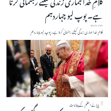
کلامِ خدا ہماری زندگی کیلئے رہنمائی کرتا
ہے۔ پوپ لیو چہاردہم
Jan 29, 2026
کلامِ خدا ہماری زندگی کیلئے رہنمائی کرتا ہے۔ پوپ لیو چہاردہم
پاپائے اعظم کے پیغامات