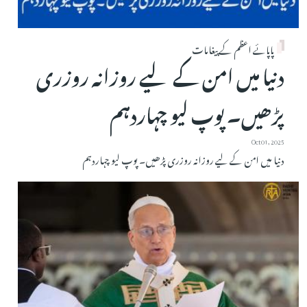
پاپائے اعظم کے پیغامات
دنیا میں امن کے لیے روزانہ روزری
پڑھیں۔ پوپ لیو چہاردہم
Oct 01, 2025
دنیا میں امن کے لیے روزانہ روزری پڑھیں۔ پوپ لیو چہاردہم