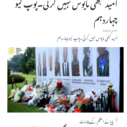
اْمید کبھی مایوس نہیں کرتی۔پوپ لیو
چہاردہم
Aug 22, 2025
اْمید کبھی مایوس نہیں کرتی۔پوپ لیو چہاردہم
پاپائے اعظم کے پیغامات