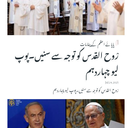
پاپائے اعظم کے پیغامات
رْوح القدس کو توجہ سے سنیں۔پوپ
لیو چہاردہم
Jul 24, 2025
رْوح القدس کو توجہ سے سنیں۔پوپ لیو چہاردہم