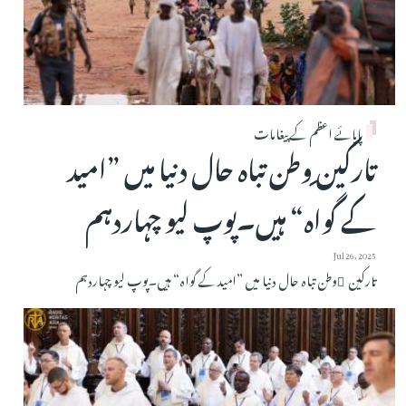
پاپائے اعظم کے پیغامات
تارکین ِوطن تباہ حال دنیا میں ”امید
کے گواہ“ ہیں۔پوپ لیو چہاردہم
Jul 26, 2025
تارکین ِوطن تباہ حال دنیا میں ”امید کے گواہ“ ہیں۔پوپ لیو چہاردہم