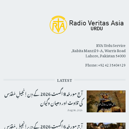
RVA Urdu Service
Rabita Manzil 9-A, Warris Road,
Lahore, Pakistan 54000
Phone: +92 42 35404129
LATEST
آج مورخہ 8 اگست 2026 کے دِن اِنجیلِ مُقدّس
کی تلاوت اور دھیان وگیان
Aug 08, 2026
آج مورخہ 6 اگست 2026 کے دِن اِنجیلِ مُقدّس