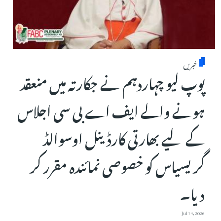
خبریں
پوپ لیو چہاردہم نے جکارتہ میں منعقد
ہونے والے ایف اے بی سی اجلاس
کے لیے بھارتی کارڈینل اوسوالڈ
گریسیاس کو خصوصی نمائندہ مقرر کر
دیا۔
Jul 14, 2026