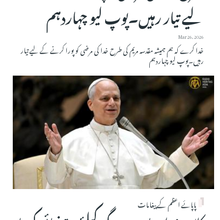
لیے تیار رہیں۔پوپ لیو چہاردہم
Mar 26, 2026
خدا کرے کہ ہم ہمیشہ مقدسہ مریم کی طرح خدا کی مرضی کو پورا کرنے کے لیے تیار
رہیں۔پوپ لیو چہاردہم
پاپائے اعظم کے پیغامات