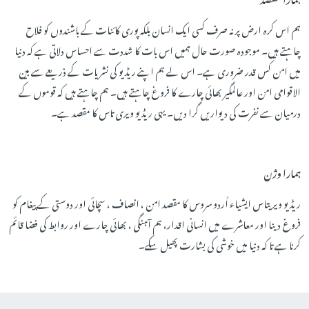
ہم اس کرہ ارض پر نہ صرف کسی ایک انسان بلکہ پوری کائنات کے باشندوں کو فلاح
چاہتے ہیں۔ موجودہ صورت حال ہمیں اس بات کا شددت سے احساس دلاتی ہے کہ دنیا
میں امن کس قدر ضروری ہے۔ اس لے ہم اپنے ریڈیو کی نشریات کے ذریعے سے بین
الاقوامی امن اور عالمگیر بھائی چارے کا فروغ چاہتے ہیں۔ ہم چاہتے ہیں کہ قوموں کے
درمیان سے نفرت کی دیواریں گرا دیں۔ یہی ریڈیو ویری تاس کا مقصد ہے۔
ہمارا وژن
ریڈیو ویر یتاس ایشیاء اُردو سروس کا مقصد امن ، انصاف ، سچائی اور دوستی کے پیغام کو
فروغ دینا اور معاشرے میں انسانی اقدار، ہم آہنگی ، بھائی چارے اور روابط کی فضا قائم
کرنا ہے تا کہ دنیا میں خوشی کی بشارت پھیل سکے۔