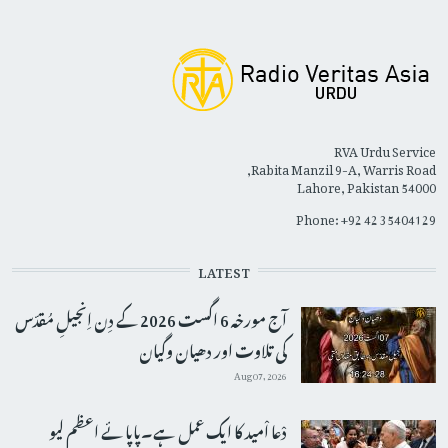
RVA Urdu Service
Rabita Manzil 9-A, Warris Road,
Lahore, Pakistan 54000
Phone: +92 42 35404129
LATEST
آج مورخہ 6 اگست 2026 کے دِن اِنجیلِ مُقدّس
کی تلاوت اور دھیان وگیان
Aug 07, 2026
دْعا اْمید کا ایک عمل ہے۔پاپائے اعظم لیو