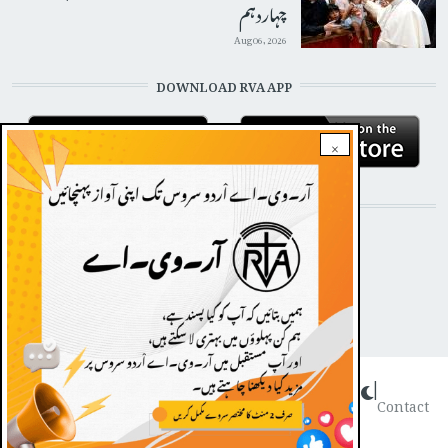
چہاردہم
Aug 06, 2026
DOWNLOAD RVA APP
×
STAY CONNECTED WITH US!
Dark theme
|
FOOTER
Contact
Radio Veritas Asia © 2022