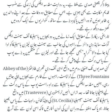
پہلا ذکر چھٹی صدی سے ملتا ہے۔ یہ روایت مقدسہ ایگنس کی زندگی سے منسوب
قدیم حکایت سے بھی جڑی ہے، جس کے مطابق وہ وفات کے بعد اپنے والدین
پر ظاہر ہوئیں تو وہ انہیں پاکیزہ برّے کے ساتھ، کنواریوں کے ایک گروہ میں
کھڑے دیکھ رہے تھے۔
تاریخی ریکارڈ کے مطابق ایک زمانے میں یہ دو بھیڑیں باسیلیکا آف سینٹ ایگنس
آؤٹ سائیڈ دی والز کے راہبوں کی جانب سے سینٹ جان لیٹرن باسیلیکاکو ادا
کیا جانے والا”کرایہ“بھی سمجھے جاتے تھے اور لیٹرن کے منتظمین یہ برّے پوپ
کے پاس برکت کے لیے پیش کرتے تھے۔
کئی صدیوں تک جنوبی روم میں واقع ایبی آف دی تھری فاؤنٹنز (Abbey of the
Three Fountains) کے ٹراپسٹ راہبوں کے فارم سے بھیڑیں لائی جاتیں
رہی، جنہیں مقدسہ ایگنس کے باسیلیکا سے براہِ راست پوپ کے پاس برکت کے
لیے پہنچایا جاتا تھا۔ بعد ازاں انہیں ٹریسٹویری (Trastevere) میں واقع
باسیلیکا آف سینٹ سیسیلیا (St. Cecilia) کی بینیڈکٹائن راہبات کے پاس بھیجا
جاتا، جو پاک ہفتہ کے دوران اْن کی اْون اْتارتیں تاکہ اسی اْون سے نئے آرچ