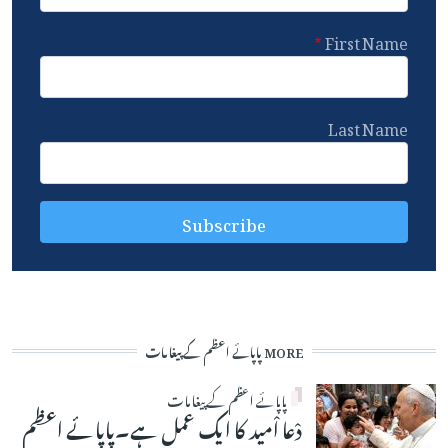
First Name
Last Name
MORE پاپائے اعظم کے پیغامات
پاپائے اعظم کے پیغامات
دْعا اْمید کا ایک عمل ہے۔پاپائے اعظم