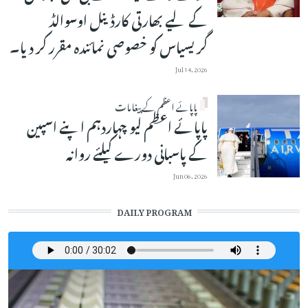
کے لیے بھارتی کارڈینل اوسوالڈ
گریسیاس کو خصوصی نمائندہ مقرر کر دیا۔
Jul 14, 2026
پاپائے اعظم کے پیغامات
پاپائے اعظم لیو چہاردہم اپنے اسپین
کے پاسبانی دورے کیلئے روانہ
Jun 06, 2026
DAILY PROGRAM