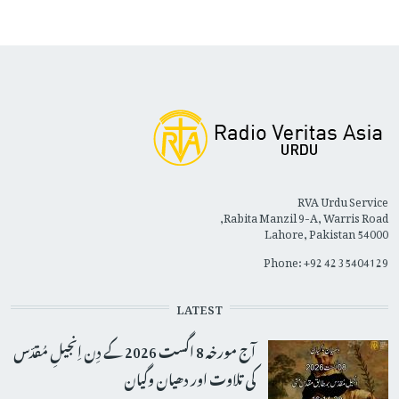
RVA Urdu Service
Rabita Manzil 9-A, Warris Road,
Lahore, Pakistan 54000
Phone: +92 42 35404129
LATEST
آج مورخہ 8 اگست 2026 کے دِن اِنجیلِ مُقدّس
کی تلاوت اور دھیان وگیان