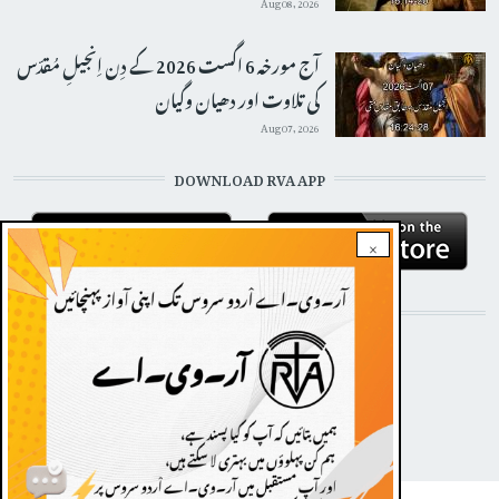
Aug 08, 2026
آج مورخہ 6 اگست 2026 کے دِن اِنجیلِ مُقدّس
کی تلاوت اور دھیان وگیان
Aug 07, 2026
DOWNLOAD RVA APP
×
STAY CONNECTED WITH US!