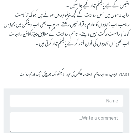
بشپس کے لیے پالیئم تیار کیے جا سکیں۔
حالیہ برسوں میں اس روایت کے کچھ پہلو تبدیل ہوئے ہیں کیونکہ ٹراپسٹ
راہب اب بھیڑوں کا فارم برقرار نہیں رکھتے اور پوپ بھی اب ویٹیکن میں بھیڑوں
کو براہِ راست برکت نہیں دیتے۔ تاہم، روایت کے مطابق بینیڈکٹائن راہبات
اب بھی ان بھیڑوں کی اْون اْتار کر نئے پالیئم تیار کرتی ہیں۔
TAGS
پوپ لیو چہاردہم
مقدسہ ایگنس کی عید
کیتھولک چرچ کی ایک قدیم روایت