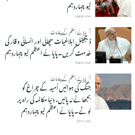
لیو چہاردہم
Aug 06, 2026
پاپائے اعظم کے پیغامات
ڈیجیٹل ابلاغیات سچائی اور انسانی وقار کی
خدمت کریں۔پاپائے اعظم لیو چہاردہم
Aug 05, 2026
پاپائے اعظم کے پیغامات
جنگ کی ہوائیں اْمید کے چراغ کو
بجھانے نہ پائیں، دنیا مکالمہ کی راہ پر
لوٹے۔پاپائے اعظم لیو چہاردہم
Jul 15, 2026