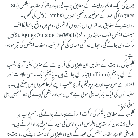
چرچ کی ایک قدیم روایت کے مطابق پوپ لیو چہاردہم کو مقدسہ ایگنس (St.
Agnes) کی عید کے موقع پر دو ننھی بھیڑیں (Lambs) پیش کی گئیں۔
روایت کے مطابق بعد ازاں ان بھیڑوں کو شمالی روم میں واقع باسیلیکا آف
سینٹ ایگنس آؤٹ سائیڈ دی والز (St. Agnes Outside the Walls)میں
برکت دی جائے گی، جہاں چوتھی صدی کی کم عمر شہیدہ مقدسہ ایگنس کی قبر موجود
ہے۔
کلیسیا کی روایت کے مطابق ان بھیڑوں کی اْون سے نئے میٹروپولیٹن آرچ بشپ
کے لیے پالیئم (Pallium)تیار کیے جاتے ہیں۔ پالیئم ایک مذہبی علامت اور
اعزاز ہے جو پوپ اور میٹروپولیٹن آرچ بشپ اپنے گرجا گھروں میں پہنتے ہیں۔ یہ
سفید اْون کی ایک باریک پٹی ہوتی ہے جس پر سیاہ ریشمی کپڑے کی چھ صلیبیں بنی
ہوتی ہیں۔
کلیسیا کے مطابق پالیئم کی برکت اور اْسے پہنائے جانے کی رسم پوپ ہر
سال29 جون کو مقدس پطرس اور پولوس کی عید کے موقع پر ادا کرتے ہیں۔
تاریخی طور پر مقدسہ ایگنس کی عید کے دن دو بھیڑوں کو برکت دینے کی روایت کا