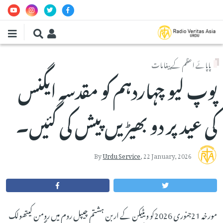
Skip to main conten
پاپائے اعظم کے پیغامات
پوپ لیو چہاردہم کو مقدسہ ایگنس
کی عید پر دو بھیڑیں پیش کی گئیں۔
By
Urdu Service
,
22 January, 2026
مورخہ 21جنوری 2026کو ویٹیکن کے اربن ہشتم چیپل روم میں رومن کیتھولک