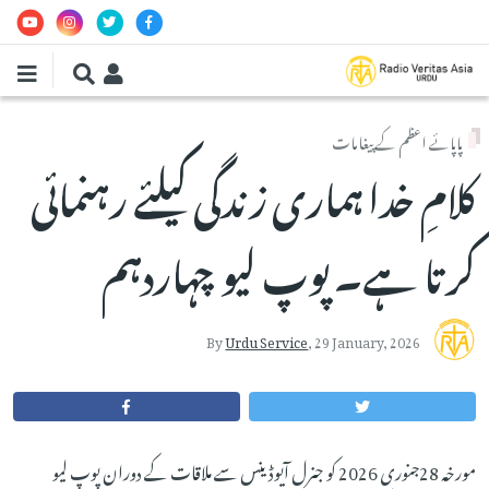
Skip to main conten
پاپائے اعظم کے پیغامات
کلامِ خدا ہماری زندگی کیلئے رہنمائی
کرتا ہے۔ پوپ لیو چہاردہم
By
Urdu Service
,
29 January, 2026
مورخہ 28جنوری 2026 کو جنرل آیوڈینس سے ملاقات کے دوران پوپ لیو