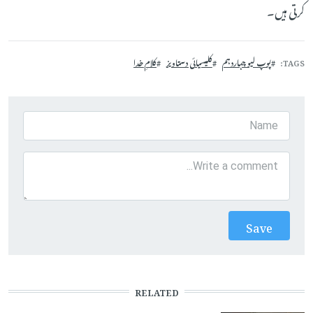
کرتی ہیں۔
TAGS
پوپ لیو چہاردہم
کلیسیائی دستاویز
کلامِ خدا
RELATED