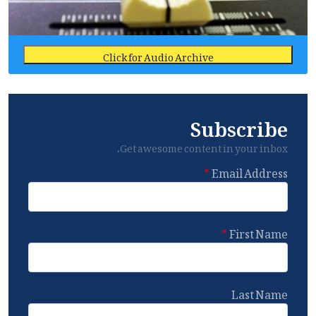
Click for Audio Archive
Subscribe
Get awesome content in your inbox.
Email Address
First Name
Last Name