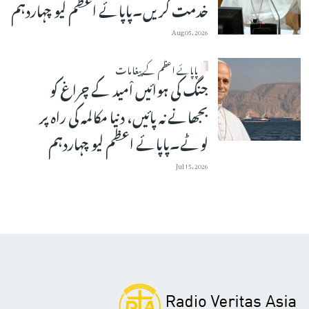
خدمت کریں۔پاپائے اعظم لیو چہاردہم
Aug 05, 2026
پاپائے اعظم کے پیغامات
جنگ کی ہوائیں اْمید کے چراغ کو
بجھانے نہ پائیں، دنیا مکالمہ کی راہ پر
لوٹے۔پاپائے اعظم لیو چہاردہم
Jul 15, 2026