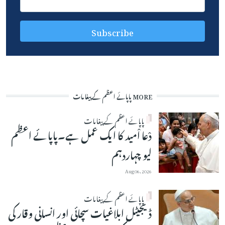
MORE پاپائے اعظم کے پیغامات
پاپائے اعظم کے پیغامات
دْعا اْمید کا ایک عمل ہے۔پاپائے اعظم
لیو چہاردہم
Aug 06, 2026
پاپائے اعظم کے پیغامات
ڈیجیٹل ابلاغیات سچائی اور انسانی وقار کی