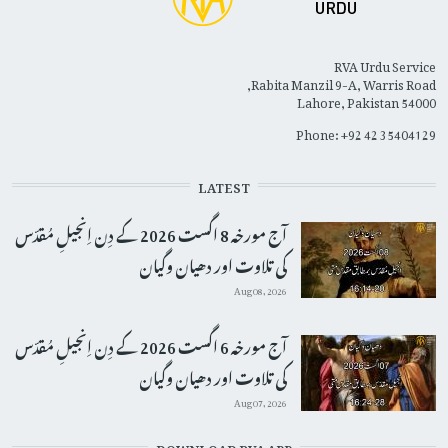
RVA Urdu Service
Rabita Manzil 9-A, Warris Road,
Lahore, Pakistan 54000
Phone: +92 42 35404129
LATEST
آج مورخہ 8 اگست 2026 کے دِن اِنجیلِ مُقدّس
کی تلاوت اور دھیان وگیان
Aug 08, 2026
آج مورخہ 6 اگست 2026 کے دِن اِنجیلِ مُقدّس
کی تلاوت اور دھیان وگیان
Aug 07, 2026
DOWNLOAD RVA APP