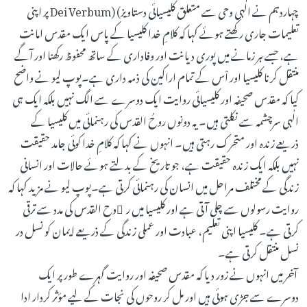
چہاردہم نے الٰہی وحی سے متعلق کلیسیائی دستاویز) (Dei Verbum پر اپنی
تعلیمات جاری رکھتے ہوئے کہا کہ کلامِ خدا کلیسیا کے پاس ایک مقدس امانت
ہے، جسے ہر زمانے میں پوری دیانت اور وفاداری کے ساتھ محفوظ رکھنا اور آگے
منتقل کرنا کلیسیا اور اْس کے تمام اراکین کی ذمہ داری ہے۔پوپ لیو نے واضح
کیا کہ مقدس صحیفہ اور کلیسیائی روایت ایک دوسرے سے الگ نہیں بلکہ ایک ہی
الٰہی سرچشمہ سے نکلتی ہیں۔ یہ دونوں روحُ القدس کی رہنمائی میں کلیسیا کے
ذریعے زندہ اور متحرک رہتی ہیں۔ انہوں نے کہا کہ کلامِ خدا کوئی جامد حقیقت
نہیں بلکہ ایک زندہ حقیقت ہے، جو تاریخ کے بدلتے ہوئے حالات اور انسانی
زندگی کے مختلف مراحل میں انسان کی رہنمائی کرتی ہے۔پوپ لیو نے مزید کہا کہ
روایت رسولوں سے چلی آتی ہے اور کلیسیا میں ر ْوح القدس کی مدد سے ترقی
کرتی ہے۔ کلیسیا اپنی تعلیم، عبادت اور عملی زندگی کے ذریعے ایمان کو نسل در
نسل منتقل کرتی ہے۔
آخر میں انہوں نے زور دیا کہ مقدس صحیفہ اور روایت گہرے طور پر ایک
دوسرے سے جڑی ہوئی ہیں اور مل کر روحوں کی نجات کے لیے مؤثر کردار ادا