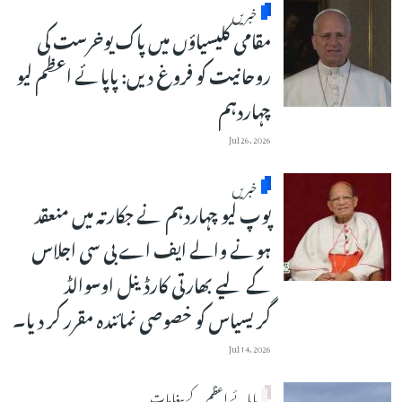
خبریں
مقامی کلیسیاؤں میں پاک یوخرست کی
روحانیت کو فروغ دیں: پاپائے اعظم لیو
چہاردہم
Jul 26, 2026
خبریں
پوپ لیو چہاردہم نے جکارتہ میں منعقد
ہونے والے ایف اے بی سی اجلاس
کے لیے بھارتی کارڈینل اوسوالڈ
گریسیاس کو خصوصی نمائندہ مقرر کر دیا۔
Jul 14, 2026
پاپائے اعظم کے پیغامات