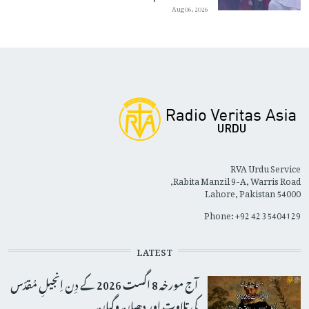
Aug 06, 2026
RVA Urdu Service
Rabita Manzil 9-A, Warris Road,
Lahore, Pakistan 54000
Phone: +92 42 35404129
LATEST
آج مورخہ 8 اگست 2026 کے دِن اِنجیلِ مُقدّس
کی تلاوت اور دھیان وگیان