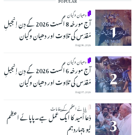
POPULAR
دھیان وگیان
آج مورخہ 8 اگست 2026 کے دِن اِنجیلِ
مُقدّس کی تلاوت اور دھیان وگیان
Aug 08, 2026
دھیان وگیان
آج مورخہ 6 اگست 2026 کے دِن اِنجیلِ
مُقدّس کی تلاوت اور دھیان وگیان
Aug 07, 2026
پاپائے اعظم کے پیغامات
دْعا اْمید کا ایک عمل ہے۔پاپائے اعظم
لیو چہاردہم