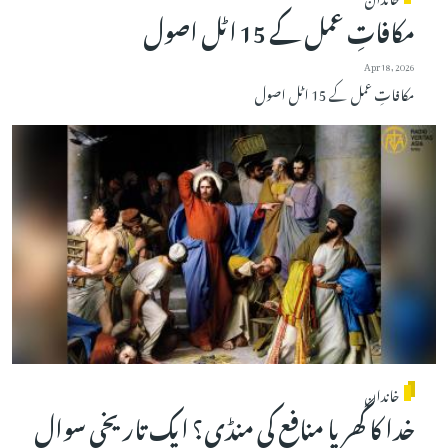
مکافاتِ عمل کے 15 اٹل اصول
Apr 18, 2026
مکافاتِ عمل کے 15 اٹل اصول
خاندان
خدا کا گھر یا منافع کی منڈی؟ ایک تاریخی سوال