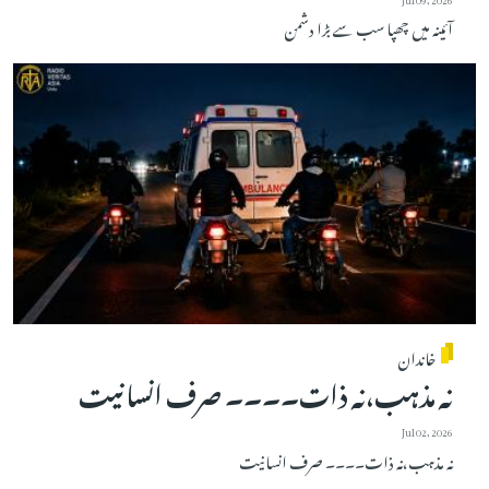
آئینہ میں چھپا سب سے بڑا دشمن
خاندان
نہ مذہب،نہ ذات۔۔۔۔ صرف انسانیت
Jul 02, 2026
نہ مذہب،نہ ذات۔۔۔۔ صرف انسانیت