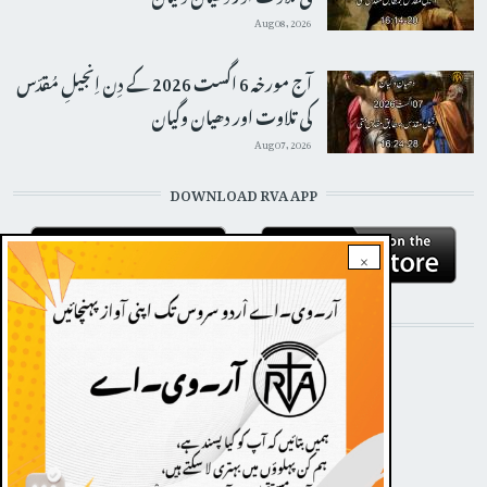
Aug 08, 2026
آج مورخہ 6 اگست 2026 کے دِن اِنجیلِ مُقدّس
کی تلاوت اور دھیان وگیان
Aug 07, 2026
DOWNLOAD RVA APP
×
STAY CONNECTED WITH US!