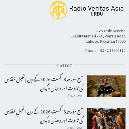
RVA Urdu Service
Rabita Manzil 9-A, Warris Road,
Lahore, Pakistan 54000
Phone: +92 42 35404129
LATEST
آج مورخہ 8 اگست 2026 کے دِن اِنجیلِ مُقدّس
کی تلاوت اور دھیان وگیان
Aug 08, 2026
آج مورخہ 6 اگست 2026 کے دِن اِنجیلِ مُقدّس
کی تلاوت اور دھیان وگیان
Aug 07, 2026