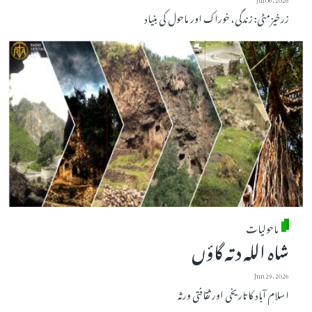
زرخیز مٹی: زندگی، خوراک اور ماحول کی بنیاد
ماحولیات
شاہ اللہ دتہ گاؤں
Jun 29, 2026
اسلام آباد کا تاریخی اور ثقافتی ورثہ