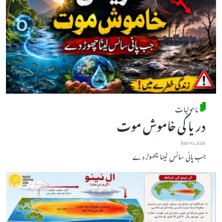
ماحولیات
دریا کی خاموش موت
Jun 10, 2026
جب پانی سانس لینا چھوڑ دے