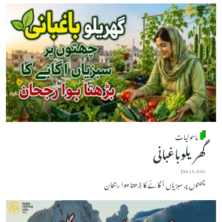
ماحولیات
گھریلوباغبانی
Jun 24, 2026
چھتوں پر سبزیاں اْگانے کا بڑھتا ہوا رجحان