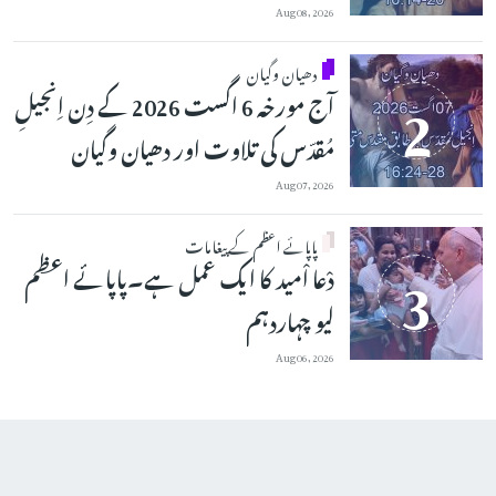
Aug 08, 2026
دھیان وگیان
آج مورخہ 6 اگست 2026 کے دِن اِنجیلِ
مُقدّس کی تلاوت اور دھیان وگیان
Aug 07, 2026
پاپائے اعظم کے پیغامات
دْعا اْمید کا ایک عمل ہے۔پاپائے اعظم
لیو چہاردہم
Aug 06, 2026