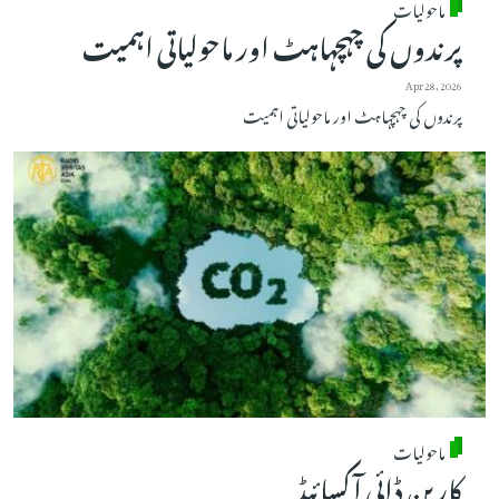
ماحولیات
پرندوں کی چہچہاہٹ اور ماحولیاتی اہمیت
Apr 28, 2026
پرندوں کی چہچہاہٹ اور ماحولیاتی اہمیت
ماحولیات
کاربن ڈائی آکسائیڈ