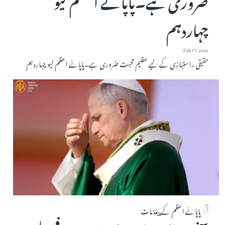
ضروری ہے۔پاپائے اعظم لیو
چہاردہم
Feb 17, 2026
حقیقی راستبازی کے لیے عظیم محبت ضروری ہے۔پاپائے اعظم لیو چہاردہم
پاپائے اعظم کے پیغامات