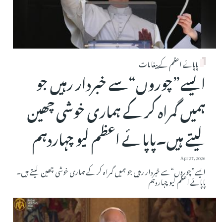
پاپائے اعظم کے پیغامات
ایسے”چوروں“سے خبردار رہیں جو
ہمیں گمراہ کر کے ہماری خوشی چھین
لیتے ہیں۔پاپائے اعظم لیو چہاردہم
Apr 27, 2026
ایسے”چوروں“سے خبردار رہیں جو ہمیں گمراہ کر کے ہماری خوشی چھین لیتے ہیں۔
پاپائے اعظم لیو چہاردہم