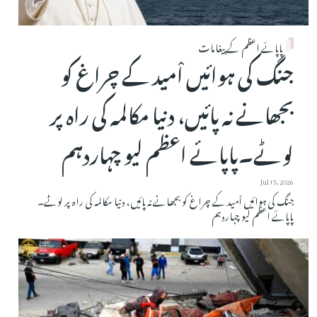
پاپائے اعظم کے پیغامات
جنگ کی ہوائیں اْمید کے چراغ کو
بجھانے نہ پائیں، دنیا مکالمہ کی راہ پر
لوٹے۔پاپائے اعظم لیو چہاردہم
Jul 15, 2026
جنگ کی ہوائیں اْمید کے چراغ کو بجھانے نہ پائیں، دنیا مکالمہ کی راہ پر لوٹے۔
پاپائے اعظم لیو چہاردہم