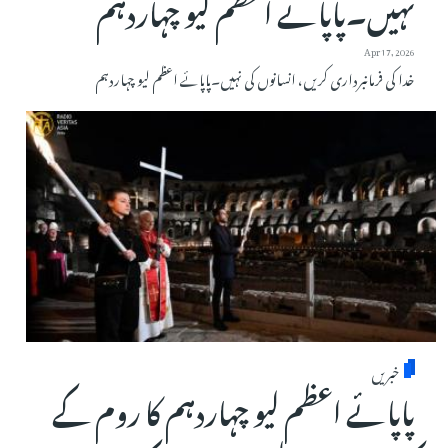
نہیں۔پاپائے اعظم لیو چہاردہم
Apr 17, 2026
خدا کی فرمانبرداری کریں، انسانوں کی نہیں۔پاپائے اعظم لیو چہاردہم
خبریں
پاپائے اعظم لیو چہاردہم کا روم کے