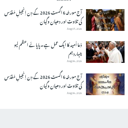
آج مورخہ 6 اگست 2026 کے دِن اِنجیلِ مُقدّس
کی تلاوت اور دھیان وگیان
Aug 07, 2026
دْعا اْمید کا ایک عمل ہے۔پاپائے اعظم لیو
چہاردہم
Aug 06, 2026
آج مورخہ 6 اگست 2026 کے دِن اِنجیلِ مُقدّس
کی تلاوت اور دھیان وگیان
Aug 06, 2026