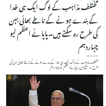
مختلف مذاہب کے لوگ ایک ہی خدا
کے بندے ہونے کے ناطے بھائی بہن
کی طرح رہ سکتے ہیں۔پاپائے اعظم لیو
چہاردہم
Apr 29, 2026
مختلف مذاہب کے لوگ ایک ہی خدا کے بندے ہونے کے ناطے بھائی بہن کی
طرح رہ سکتے ہیں۔پاپائے اعظم لیو چہاردہم