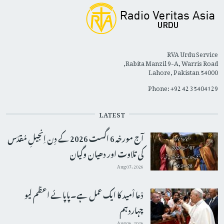
RVA Urdu Service
Rabita Manzil 9-A, Warris Road,
Lahore, Pakistan 54000
Phone: +92 42 35404129
LATEST
آج مورخہ 6 اگست 2026 کے دِن اِنجیلِ مُقدّس
کی تلاوت اور دھیان وگیان
Aug 07, 2026
دْعا اْمید کا ایک عمل ہے۔پاپائے اعظم لیو
چہاردہم
Aug 06, 2026