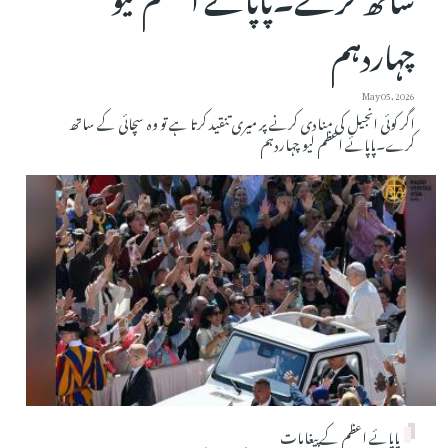
چہاردہم
May 05, 2026
اگر کوئی انجیل کی منادی کرنے پر میری تنقید کرتا ہے تو وہ سچائی کے ساتھ
کرے۔پاپائے اعظم لیو چہاردہم
پاپائے اعظم کے پیغامات