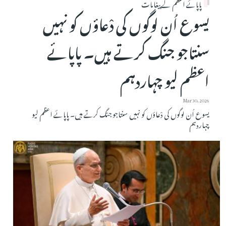
پاپائے اعظم کے پیغامات
یسوع اُن لوگوں کی دْعاؤں کو نہیں
سنتاجو جنگ کرتے ہیں۔ پاپائے
اعظم لیو چہاردہم
Mar 30, 2026
یسوع اُن لوگوں کی دْعاؤں کو نہیں سنتاجو جنگ کرتے ہیں۔ پاپائے اعظم لیو
چہاردہم