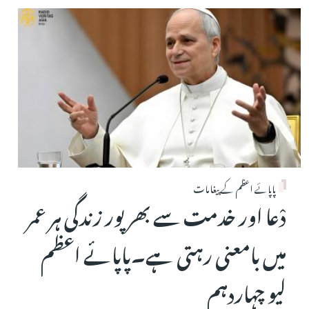
پاپائے اعظم کے پیغامات
دْعا اور خدمت سے بھرپور زندگی ہر عمر
میں بامعنی رہتی ہے۔پاپائے اعظم
لیو چہاردہم