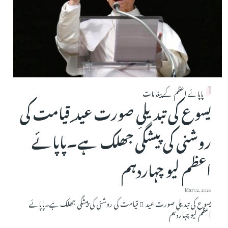
پاپائے اعظم کے پیغامات
یسوع کی تبدیلیِ صورت عید ِ قیامت کی
روشنی کی پیشگی جھلک ہے۔پاپائے
اعظم لیو چہاردہم
Mar 02, 2026
یسوع کی تبدیلیِ صورت عید ِ قیامت کی روشنی کی پیشگی جھلک ہے۔پاپائے
اعظم لیو چہاردہم