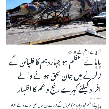
پاپائے اعظم کے پیغامات
پاپائے اعظم لیو چہاردہم کا فلپائن کے
زلزلے میں جان بحق ہونے والے
افراد کیلئے گہرے رنج و غم کا اظہار
Jun 14, 2026
پاپائے اعظم لیو چہاردہم کا فلپائن کے زلزلے میں جان بحق ہونے والے افراد