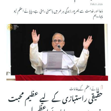
Feb 21, 2026
دْعا اور خدمت سے بھرپور زندگی ہر عمر میں بامعنی رہتی ہے۔پاپائے اعظم لیو
چہاردہم
پاپائے اعظم کے پیغامات
حقیقی راستبازی کے لیے عظیم محبت