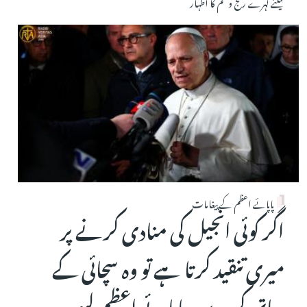
کیلئے گہرے رنج و غم کا اظہار
پاپائے اعظم کے پیغامات
اگر کوئی انجیل کی منادی کرنے پر
میری تنقید کرتا ہے تو وہ سچائی کے
ساتھ کرے۔پاپائے اعظم لیو