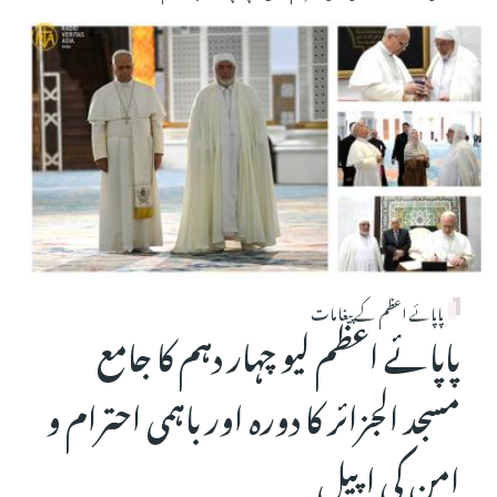
پاپائے اعظم کے پیغامات
پاپائے اعظم لیو چہار دہم کا جامع
مسجد الجزائر کا دورہ اور باہمی احترام و
امن کی اپیل