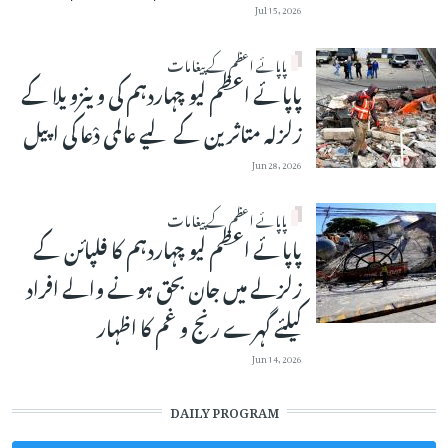
Jul 15, 2026
پاپائے اعظم کے پیغامات
پاپائے اعظم لیو چہاردہم کی وینزویلا کے
زلزلہ متاثرین کے لیے عالمی دْعا کی اپیل
Jun 28, 2026
پاپائے اعظم کے پیغامات
پاپائے اعظم لیو چہاردہم کا فلپائن کے
زلزلے میں جان بحق ہونے والے افراد
کیلئے گہرے رنج و غم کا اظہار
Jun 14, 2026
DAILY PROGRAM