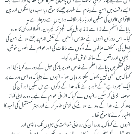
ایسے وقت میں امن کے پیغام کے طور پر جینے کا موقع دیا جب دنیا جنگوں اور بین
الاقوامی قانون کی سنگین اور بار بار خلاف ورزیوں سے دوچار ہے۔
پاپائے اعظم نے 13 سے 23 اپریل تک الجزائر، کیمرون، انگولا اور گِنی کا دورہ
کیا۔ اس دوران انہوں نے مقدس اگسٹین کے نقشِ قدم پر چلتے ہوئے امن کی
اپیل کی، مختلف علاقوں کے لوگوں سے ملاقات کی اور عوام نے انھوں خوشی،
گیتوں اور رقص کے ساتھ خوش آمدید کہا۔
اپنی گفتگو میں پاپائے اعظم نے خاص طور پر باٹاکی جیل کے دورے کو یاد کیا اور
کہا کہ میں کبھی نہیں بھول سکتا جو وہاں ہوا۔انہوں نے بتایا کہ وہ اس دورے پر
ایک”چرواہے“کے طور پر گئے تاکہ خدا کے لوگوں سے مل سکیں اور اْن کی
حوصلہ افزائی کر سکیں۔انہوں نے کہا کہ افریقی عوام کے لیے یہ دورہ اپنی آواز
بلند کرنے، خدا کے بندے ہونے کی خوشی ظاہر کرنے اور بہتر مستقبل کی اْمید کا
اظہار کرنے کا موقع تھا۔
انہوں نے کہا کہ یہ دورہ اْن کی روحانی شناخت کی جڑوں تک واپسی اور
اہم”پلوں“کو مضبوط کرنے کا ذریعہ تھا، جن میں کلیسیا کے ابتدائی دور، اسلامی