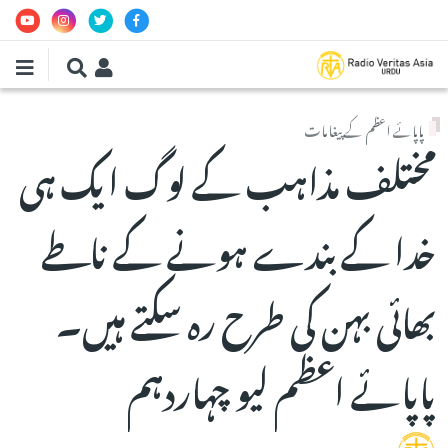
Skip to main conten
پاپائے اعظم کے پیغامات
مختلف مذاہب کے لوگ ایک ہی
خدا کے بندے ہونے کے ناطے
بھائی بہن کی طرح رہ سکتے ہیں۔
پاپائے اعظم لیو چہاردہم