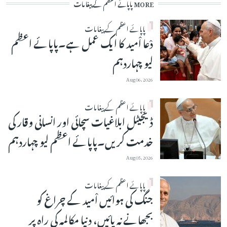
MORE پاپائے اعظم کے پیغامات
پاپائے اعظم کے پیغامات
دْعا اْمید کا ایک عمل ہے۔پاپائے اعظم
لیو چہاردہم
Aug 06, 2026
پاپائے اعظم کے پیغامات
ڈیجیٹل ابلاغیات سچائی اور انسانی وقار کی
خدمت کریں۔پاپائے اعظم لیو چہاردہم
Aug 05, 2026
پاپائے اعظم کے پیغامات
جنگ کی ہوائیں اْمید کے چراغ کو
بجھانے نہ پائیں، دنیا مکالمہ کی راہ پر