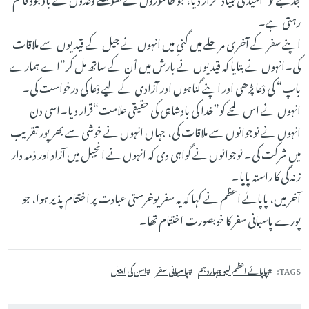
رہتی ہے۔
اپنے سفر کے آخری مرحلے میں گنیِ میں انہوں نے جیل کے قیدیوں سے ملاقات
کی۔انہوں نے بتایا کہ قیدیوں نے بارش میں اْن کے ساتھ مل کر”اے ہمارے
باپ“ کی دْعا پڑھی اور اپنے گناہوں اور آزادی کے لیے دْعا کی درخواست کی۔
انہوں نے اس لمحے کو”خدا کی بادشاہی کی حقیقی علامت“قرار دیا۔اسی دن
انہوں نے نوجوانوں سے ملاقات کی، جہاں انہوں نے خوشی سے بھرپور تقریب
میں شرکت کی۔ نوجوانوں نے گواہی دی کہ انہوں نے انجیل میں آزاد اور ذمہ دار
زندگی کا راستہ پایا۔
آخر میں، پاپائے اعظم نے کہا کہ یہ سفر یوخرستی عبادت پر اختتام پذیر ہوا، جو
پورے پاسبانی سفر کا خوبصورت اختتام تھا۔
TAGS
پاپائے اعظم لیو چہاردہم
پاسبانی سفر
امن کی اپیل