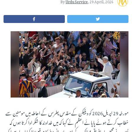
By
Urdu Service
,
29 April, 2026
مورخہ 29 اپریل2026 کو ویٹیکن کے مقدس پطرس کے احاطہ میں مومنین سے
خطاب کرتے ہوئے پاپائے اعظم نے کہا کہ میں خداوند کا شکر ادا کرتا ہوں کہ
اْس نے مجھے چار افریقی ممالک کے اس پاسبانی سفر کا موقع عطا کیا اور اسے ایک