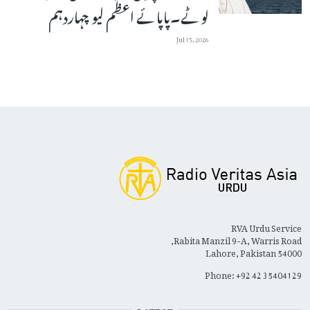
لوٹے۔پاپائے اعظم لیو چہاردہم
Jul 15, 2026
RVA Urdu Service
Rabita Manzil 9-A, Warris Road,
Lahore, Pakistan 54000
Phone: +92 42 35404129