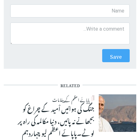
RELATED
پاپائے اعظم کے پیغامات
جنگ کی ہوائیں اْمید کے چراغ کو
بجھانے نہ پائیں، دنیا مکالمہ کی راہ پر
لوٹے۔پاپائے اعظم لیو چہاردہم