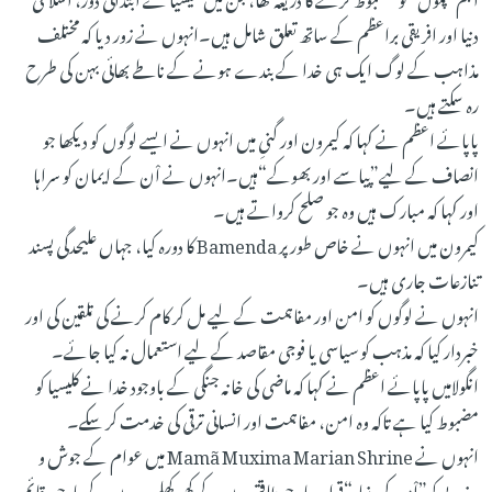
دنیا اور افریقی براعظم کے ساتھ تعلق شامل ہیں۔انہوں نے زور دیا کہ مختلف
مذاہب کے لوگ ایک ہی خدا کے بندے ہونے کے ناطے بھائی بہن کی طرح
رہ سکتے ہیں۔
پاپائے اعظم نے کہا کہ کیمرون اور گنیِ میں انہوں نے ایسے لوگوں کو دیکھا جو
انصاف کے لیے”پیاسے اور بھوکے“ہیں۔انہوں نے اْن کے ایمان کو سراہا
اور کہا کہ مبارک ہیں وہ جو صلح کرواتے ہیں۔
کیمرون میں انہوں نے خاص طور پر Bamenda کا دورہ کیا، جہاں علیحدگی پسند
تنازعات جاری ہیں۔
انہوں نے لوگوں کو امن اور مفاہمت کے لیے مل کر کام کرنے کی تلقین کی اور
خبردار کیا کہ مذہب کو سیاسی یا فوجی مقاصد کے لیے استعمال نہ کیا جائے۔
انگولامیں پاپائے اعظم نے کہا کہ ماضی کی خانہ جنگی کے باوجود خدا نے کلیسیا کو
مضبوط کیا ہے تاکہ وہ امن، مفاہمت اور انسانی ترقی کی خدمت کر سکے۔
انہوں نے Mamã Muxima Marian Shrine میں عوام کے جوش و
جذبے کو”اْمید کی بنیاد“قرار دیا، جو طاقتوروں کے کھوکھلے وعدوں کے باوجود قائم