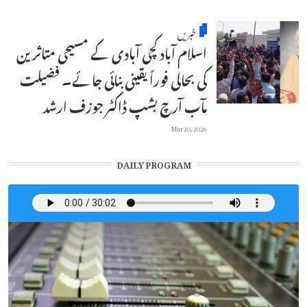
خبریں
اسلام آباد کچی آبادی کے مسیحی متاثرین
کی بحالی فوراً یقینی بنائی جائے۔ فضیلت
مآب آرچ بشپ ڈاکٹر جوزف ارشد
Mar 20, 2026
DAILY PROGRAM