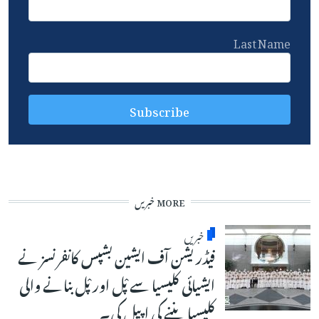
Last Name
MORE خبریں
خبریں
فیڈریشن آف ایشین بشپس کانفرنسز نے
ایشیائی کلیسیا سے پْل اور پْل بنانے والی
کلیسیا بننے کی اپیل کی۔