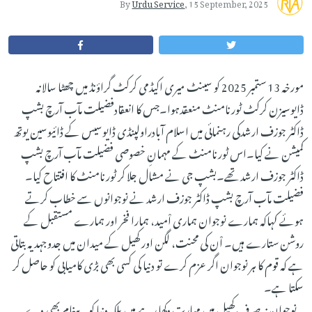
By
Urdu Service
,
15 September, 2025
مورخہ 13 ستمبر 2025 کو سینٹ میری اکیڈمی کرکٹ گراؤنڈ میں چھٹا سالانہ
ڈایوسیزن کرکٹ ٹورنامنٹ منعقدہوا۔جس کا انعقادفضیلت مآب آرچ بشپ
ڈاکٹر جوزف ارشدکی رہنمائی میں اسلام آبادراولپنڈی ڈایوسیس کے ڈائیوسین یوتھ
کمیشن نے کیا۔اس ٹورنامنٹ کے مہمانِ خصوصی فضیلت مآب آرچ بشپ
ڈاکٹر جوزف ارشد تھے۔بشپ جی نے مشال جلا کر ٹورنامنٹ کا افتتاح کیا۔
فضیلت مآب آرچ بشپ ڈاکٹر جوزف ارشد نے نوجوانوں سے خطاب کرتے
ہوئے کہاکہ ہمارے نوجوان ہماری اْمید، ہمارا فخر اور ہمارے مستقبل کے
روشن ستارے ہیں۔ اْن کی محنت، لگن اور کھیل کے میدان میں جدوجہد یہ بتاتی
ہے کہ قوم کا ہر نوجوان اگر عزم کرے تو دنیا کی کسی بھی بڑی کامیابی کو حاصل کر
سکتا ہے۔
یہ نوجوان نہ صرف کھیل میں مہارت دکھا رہے ہیں بلکہ دنیا کو یہ پیغام بھی دے