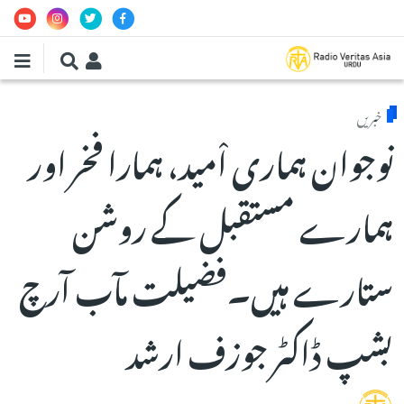
Skip to main conten
خبریں
نوجوان ہماری اْمید، ہمارا فخر اور
ہمارے مستقبل کے روشن
ستارے ہیں۔فضیلت مآب آرچ
بشپ ڈاکٹر جوزف ارشد