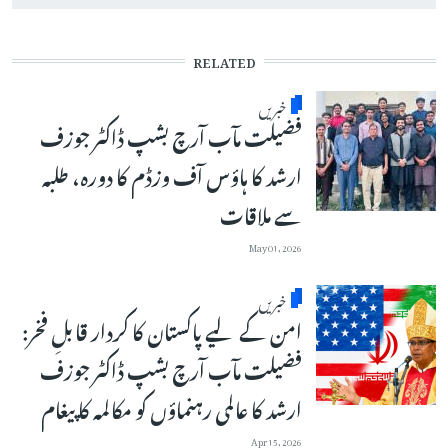
RELATED
خبریں
فضیلت مآب آرچ بشپ ڈاکٹر جوزف
ارشد کا ہاؤس آف وزڈم کا دورہ، طلبہ
سے ملاقات
May 01, 2026
خبریں
امن کے لیے پاکستان کا کردار قابلِ فخر:
فضیلت مآب آرچ بشپ ڈاکٹر جوزف
ارشد کا عالمی رہنماؤں کو مکالمہ کا پیغام
Apr 15, 2026