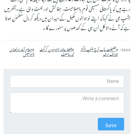
رہے ہیں کہ پاکستانی مسیحی قوم باصلاحیت، جفا کش اور ہمت والی ہے۔آخر میں
بشپ جی نے کہاکہ اپنے نوجوانوں کھیل کے میدان میں دیکھ کر دل مطمئن ہوتا
ہے کہ آنے والا کل اْن ہی کے کندھوں پر سنورے گا۔
TAGS
فضیلت مآب آرچ بشپ ڈاکٹر
چھٹا سالانہ ڈایوسیزن کرکٹ
اسلام آبادراولپنڈی
جوزف ارشد
ٹورنامنٹ
ڈایوسیس