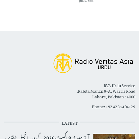
RVA Urdu Service
Rabita Manzil 9-A, Warris Road,
Lahore, Pakistan 54000
Phone: +92 42 35404129
LATEST
آج مورخہ 8 اگست 2026 کے دِن اِنجیلِ مُقدّس