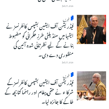
Jul 27, 2026
خبریں
فیڈریشن آف ایشین بشپس کانفرنسز نے
ایشیا میں سنڈیلٹی طرزِ حکمرانی کو مضبوط
بنانے کے لیے نظرثانی شدہ آئین کی
منظوری دے دی۔
Jul 27, 2026
خبریں
فیڈریشن آف ایشین بشپس کانفرنسزکے
شرکا ء نے حتمی پیغام اور رہنما کتابچہ کے
خاکے کا جائزہ لیا۔
Jul 27, 2026