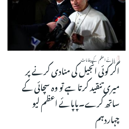
پاپائے اعظم کے پیغامات
اگر کوئی انجیل کی منادی کرنے پر
میری تنقید کرتا ہے تو وہ سچائی کے
ساتھ کرے۔پاپائے اعظم لیو
چہاردہم