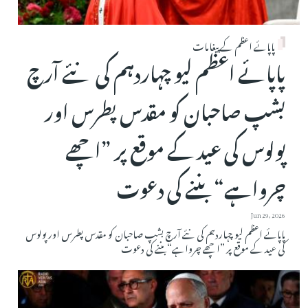
پاپائے اعظم کے پیغامات
پاپائے اعظم لیو چہاردہم کی نئے آرچ
بشپ صاحبان کو مقدس پطرس اور
پولوس کی عید کے موقع پر ”اچھے
چرواہے“بننے کی دعوت
Jun 29, 2026
پاپائے اعظم لیو چہاردہم کی نئے آرچ بشپ صاحبان کو مقدس پطرس اور پولوس
کی عید کے موقع پر ”اچھے چرواہے“بننے کی دعوت