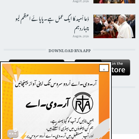
Aug 07, 2026
دْعا اْمید کا ایک عمل ہے۔پاپائے اعظم لیو
چہاردہم
Aug 06, 2026
DOWNLOAD RVA APP
×
STAY CONNECTED WITH US!