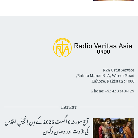
RVA Urdu Service
Rabita Manzil 9-A, Warris Road,
Lahore, Pakistan 54000
Phone: +92 42 35404129
LATEST
آج مورخہ 6 اگست 2026 کے دِن اِنجیلِ مُقدّس
کی تلاوت اور دھیان وگیان