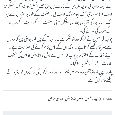
نے ایک راہبہ کی حالیہ تقرری کے بارے میں بتایا جسے انسٹی ٹیوٹ آف کنسکریٹڈ
لائف اینڈ سوسائٹیز آف اپوسٹولک لائف کی پریفیکٹ کے طور پر مقرر کیا ہے نیز
ایک اور راہبہ کی تقرری جلد ہی ویٹیکن سٹی اسٹیٹ کے گورنریٹ کے سربراہ
کے طور پرکی جائے گی۔
پوپ فرانسس نے کہاکہ خدا کا شکر ہے کہ راہبہ آگے ہیں اور جانتی ہیں کہ مردوں
سے بہتر کام کیسے کرنا ہے۔کیونکہ ان کے پاس کام کرنے کی صلاحیت ہے۔
اپنے خطاب کے اختتام پر پوپ فرانسس نے ہلٹن فاؤنڈیشن کا اس کی انتھک
خدمات کے لیے شکریہ ادا کیا۔
یاد رہے یہ فاؤنڈیشن دنیا بھر میں پسماندہ اور کمزور لوگوں کی زندگیوں کو بہتر بنانے
کیلئے کام کرتی ہے۔
TAGS
پوپ فرانسس
ہلٹن فاؤنڈیشن
مذہبی خواتین