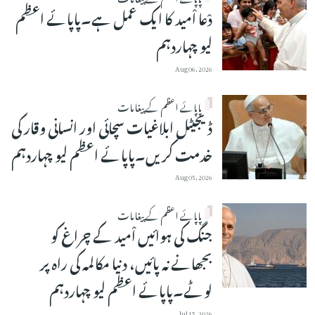
دْعا اْمید کا ایک عمل ہے۔پاپائے اعظم
لیو چہاردہم
Aug 06, 2026
پاپائے اعظم کے پیغامات
ڈیجیٹل ابلاغیات سچائی اور انسانی وقار کی
خدمت کریں۔پاپائے اعظم لیو چہاردہم
Aug 05, 2026
پاپائے اعظم کے پیغامات
جنگ کی ہوائیں اْمید کے چراغ کو
بجھانے نہ پائیں، دنیا مکالمہ کی راہ پر
لوٹے۔پاپائے اعظم لیو چہاردہم
Jul 15, 2026