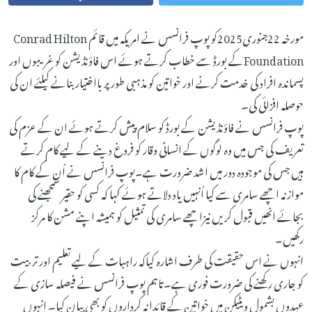
مورخہ 22جنوری2025کو پوپ فرانسس نے امریکہ میں قائم Conrad Hilton
Foundationکے بورڈ سے خطاب کرتے ہوئے اس فاؤنڈیشن کو غریبوں اور
پسماندہ افراد کی خدمت کرنے اور خواتین کو مذہبی طور پر بااختیار بنانے کیلئے ان کی
حوصلہ افزائی کی۔
پوپ فرانسس نے فاؤنڈیشن کے بورڈ کو سلام پیش کرتے ہوئے ان کے عزم کی
تعریف کی جس میں وہ لوگوں کے انسانی وقار کو فروغ دینے کے لیے کام کرتے
ہیں جس کی موجودہ دور میں اشد ضرورت ہے۔پوپ فرانسس نے اُن کے کام کا
موازنہ اچھے سامری سے کیا اُنہیں یاد دلاتے ہوئے کہا کہ کسی کو حقیر سمجھنے کی
بجائے انھیں قبول کریں نیزاچھے سامری کی تمثیل کو ہمیشہ اپنے مشن کا مرکز
رکھیں۔
انہوں نے اس حقیقت کی طرف اشارہ کیاکہ راہبات کے لیے تعلیم اور تربیت
کو جاری رکھنے کی ضرورت فوری ہے۔تاہم پوپ فرانسس نے فیصلہ سازی کے
عہدوں بشمول ویٹیکن میں خواتین کے قائدانہ کرداروں کو بھی بیان کیا۔ انہوں