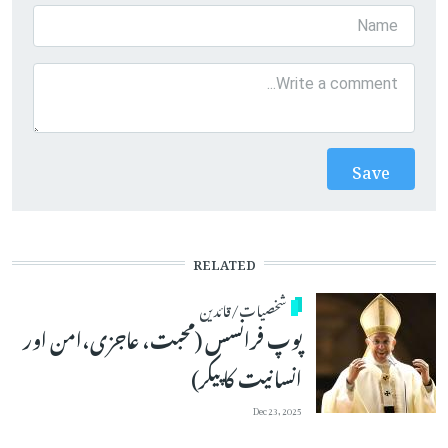
RELATED
شخصیات/قائدین
پوپ فرانسس (محبت، عاجزی،امن اور
انسانیت کا پیکر)
Dec 23, 2025