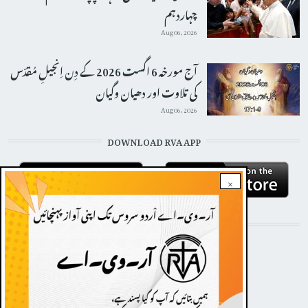
چہاردہم
Aug 06, 2026
آج مورخہ 6 اگست 2026 کے دِن اِنجیلِ مُقدّس
کی تلاوت اور دھیان وگیان
Aug 06, 2026
DOWNLOAD RVA APP
×
STAY CONNECTED WITH US!