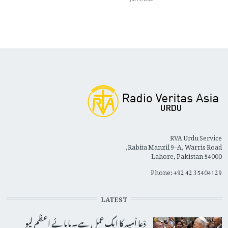
RVA Urdu Service
Rabita Manzil 9-A, Warris Road,
Lahore, Pakistan 54000
Phone: +92 42 35404129
LATEST
دْعا اْمید کا ایک عمل ہے۔پاپائے اعظم لیو