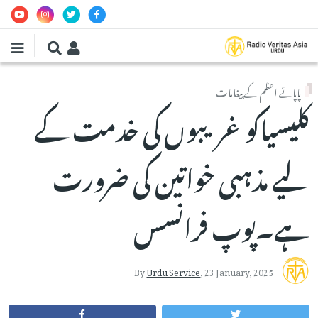
Skip to main conten
پاپائے اعظم کے پیغامات
کلیسیاکو غریبوں کی خدمت کے
لیے مذہبی خواتین کی ضرورت
ہے۔پوپ فرانسس
By
Urdu Service
,
23 January, 2025