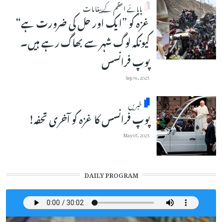
پاپائے اعظم کے پیغامات
غزہ کو ”ایک اور حل کی ضرورت ہے“
کیونکہ لوگ شہر سے بھاگ رہے ہیں۔
پوپ فرانسس
Sep 16, 2025
خبریں
پوپ فرانسس کا غزہ کو آخری تحفہ!
May 05, 2025
DAILY PROGRAM