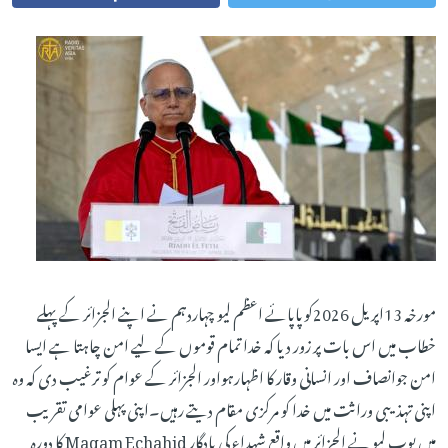
مورخہ 13اپریل 2026کوپاپائے اعظم لیو چہاردہم نے اپنے الجزائر کے پہلے
خطاب میں اس بات پر زور دیا کہ خدا تمام قوموں کے لیے امن چاہتا ہے ایسا
امن جوانصاف اور انسانی وقار کا اظہارہواور الجزائر کے عوام کو ترغیب دی کہ وہ
اپنی تہذیبی وراثت میں خدا کو مرکزی مقام دیتے رہیں۔اپنی پہلی عوامی تقریب
میں پوپ لیو نے الجزائر میں واقع شہداء کی یادگار Maqam Echahid کا دورہ