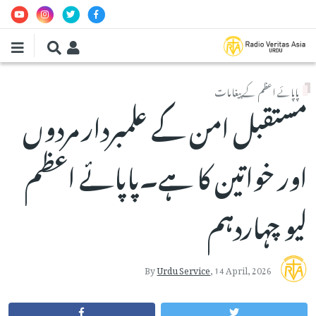
Skip to main conten
پاپائے اعظم کے پیغامات
مستقبل امن کے علمبردار مردوں
اور خواتین کا ہے۔پاپائے اعظم
لیو چہاردہم
By
Urdu Service
,
14 April, 2026