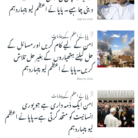
دینی چاہیے۔ پاپائے اعظم لیو چہاردہم
Apr 30, 2026
پاپائے اعظم کے پیغامات
امن کے لیے کام کریں اورمسائل کے
حل کیلئے ہتھیاروں کے بغیر حل تلاش
کریں۔پاپائے اعظم لیو چہاردہم
Mar 04, 2026
پاپائے اعظم کے پیغامات
امن ایک ذمہ داری ہے جو پوری
انسانیت کو متحد کرتی ہے۔پاپائے اعظم
لیو چہاردہم
Dec 13, 2025