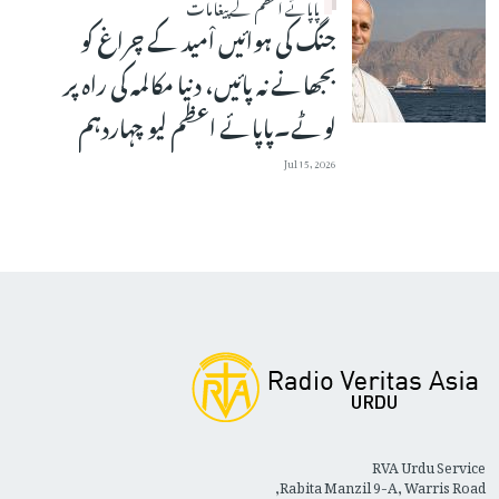
پاپائے اعظم کے پیغامات
جنگ کی ہوائیں اْمید کے چراغ کو
بجھانے نہ پائیں، دنیا مکالمہ کی راہ پر
لوٹے۔پاپائے اعظم لیو چہاردہم
Jul 15, 2026
RVA Urdu Service
Rabita Manzil 9-A, Warris Road,