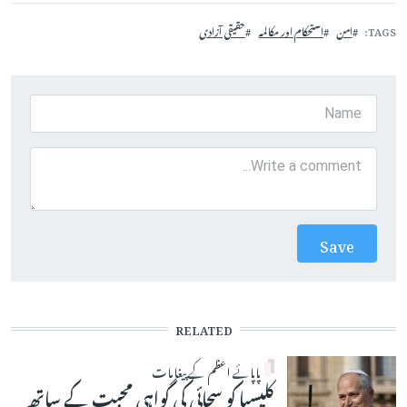
TAGS
امن
استحکام اور مکالمہ
حقیقی آزادی
RELATED
پاپائے اعظم کے پیغامات
کلیسیا کو سچائی کی گواہی محبت کے ساتھ