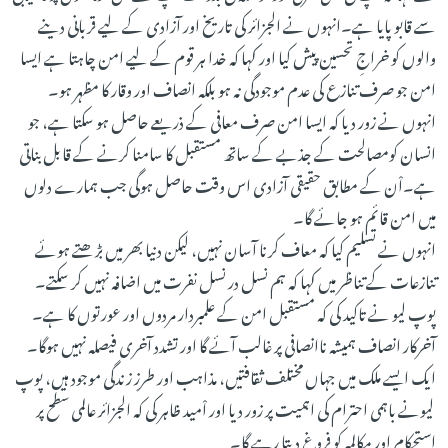
سے قابو پایا ہے۔انہوں نے الجزائر کی تاریخ اور آزادی کے لیے قربانی دینے
والوں کو خراجِ تحسین پیش کیا اور کہا کہ خدا ہر قوم کے لیے امن چاہتا ہے ایسا
امن جو صرف تنازع کی عدم موجودگی نہ ہو بلکہ انصاف اور وقار کا مظہر ہو۔
انہوں نے زور دیا کہ ایسا امن صرف معافی کے ذریعے حاصل ہو سکتا ہے، جو
انسان کومصالحت کے جذبے کے ساتھ مستقبل کا سامنا کرنے کے قابل بناتی
ہے۔اْن کے مطابق حقیقی آزادی اس وقت حاصل ہوگی جب ہمارے دلوں
میں امن قائم ہو جائے گا۔
انہوں نے تسلیم کیا کہ معاف کرنا آسان نہیں، لیکن دنیا بھر میں بڑھتے ہوئے
تنازعات کے تناظر میں کہا کہ ہم نسل در نسل نفرت میں اضافہ نہیں کر سکتے۔
پوپ لیو نے تاکید کی کہ مستقبل امن کے علمبردار مردوں اور عورتوں کا ہے۔
آخرکار انصاف ہمیشہ ناانصافی پر غالب آئے گا اور تشدد آخری فیصلہ نہیں ہوگا۔
ایک ایسے ملک میں جہاں مختلف ثقافتیں، مذاہب اور طرزِ زندگی موجود ہیں، پوپ
لیونے باہمی احترام کی اہمیت پر زور دیا اور اْمید ظاہر کی کہ الجزائر عالمی سطح پر
استحکام اور مکالمہ کو فروغ دیتا رہے گا۔