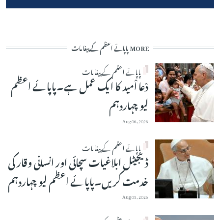
MORE پاپائے اعظم کے پیغامات
پاپائے اعظم کے پیغامات
دْعا اْمید کا ایک عمل ہے۔پاپائے اعظم
لیو چہاردہم
Aug 06, 2026
پاپائے اعظم کے پیغامات
ڈیجیٹل ابلاغیات سچائی اور انسانی وقار کی
خدمت کریں۔پاپائے اعظم لیو چہاردہم
Aug 05, 2026