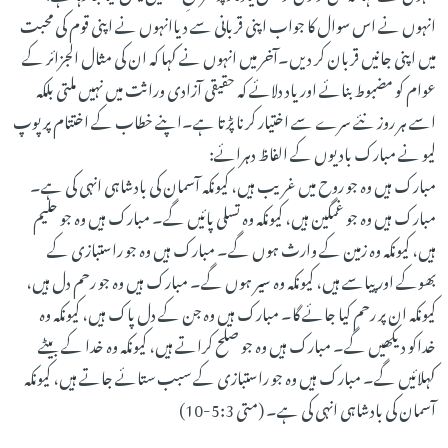
انہوں نے اس سوال کا جواب اپنی قربانی سے دیاانہوں نے اپنی قوم کی محبت
میں اپنی جانیں قربان کر دیں۔آخر میں انہوں نے کہا کہ ان کی مثال الجزائر کے
عوام کو مضبوط بنائے اور یاد دلائے کہ حقیقی آزادی وراثت میں نہیں ملتی بلکہ
اسے ہر روز نئے سرے سے اختیار کرنا پڑتا ہے۔اپنے خطاب کے اختتام پر پوپ
لیو نے مبارک بادیوں کے الفاظ دہرائے:
مبارک ہیں وہ جو روح میں غریب ہیں، کیونکہ آسمان کی بادشاہی انہی کی ہے۔
مبارک ہیں وہ جو غمگین ہیں، کیونکہ وہ تسلی پائیں گے۔ مبارک ہیں وہ جو حلیم
ہیں، کیونکہ وہ زمین کے وارث ہوں گے۔ مبارک ہیں وہ جو راستبازی کے
بھوکے اور پیاسے ہیں، کیونکہ وہ سیر ہوں گے۔ مبارک ہیں وہ جو رحم دل ہیں،
کیونکہ ان پر رحم کیا جائے گا۔ مبارک ہیں وہ جن کے دل پاک ہیں، کیونکہ وہ
خداکو دیکھیں گے۔ مبارک ہیں وہ جو صلح کراتے ہیں، کیونکہ وہ خدا کے بیٹے
کہلائیں گے۔ مبارک ہیں وہ جو راستبازی کے سبب ستائے جاتے ہیں، کیونکہ
آسمان کی بادشاہی انہی کی ہے۔ (متی 5:3-10)