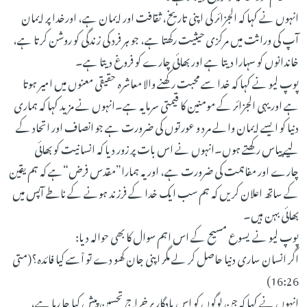
انہوں نے کہا کہ الجزائر کی اپنی تاریخ، ثقافت اور ایمان ہے، اورخدا پر ایمان
آپ کی وراثت میں مرکزی حیثیت رکھتا ہے، جو ہر فرد کی زندگی کو روشن کرتا ہے،
خاندانوں کو سہارا دیتا ہے اور بھائی چارے کو فروغ دیتا ہے۔
پوپ لیو نے کہا کہ خدا سے محبت رکھنے والا معاشرہ حقیقی معنوں میں امیر ہوتا
ہے اور یہی الجزائر کے مومنین کا قیمتی سرمایہ ہے۔انہوں نے مزید کہا کہ ہماری
دنیا کو ایسے ایمان والے مرد و عورتوں کی ضرورت ہے جو انصاف اور اتحاد کے
لیے پیاس رکھتے ہوں۔انہوں نے اس بات پر زور دیا کہ انسانیت کو بھائی
چارے اور مفاہمت کی ضرورت ہے، اور یہ ہمارا”مقدس فرض“ہے کہ ہم یقین
کے ساتھ اعلان کریں کہ ہم سب ایک خدا کے فرزند ہونے کے ناطے آپس میں
بھائی بہن ہیں۔
پوپ لیو نے یسوع مسیح کے اس اہم سوال کا بھی حوالہ دیا:
اگر انسان ساری دنیا حاصل کر لے مگر اپنی جان کھو دے تو اْسے کیا فائدہ؟(متی
16:26)
انہوں نے کہا کہ جن لوگوں کو اس یادگار پر خراجِ تحسین پیش کیا جا رہا ہے،