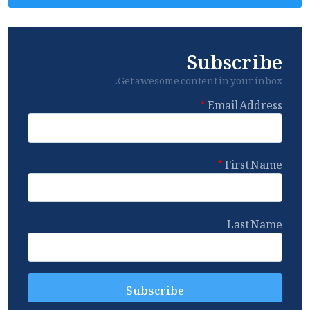
Subscribe
Get awesome content in your inbox.
Email Address
First Name
Last Name