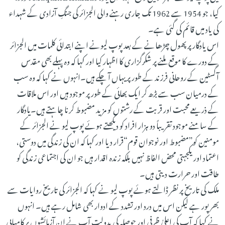
کیا، جو 1954 سے 1962 تک جاری رہنے والی الجزائر کی جنگِ آزادی کے شہداء
کی یاد میں قائم کی گئی ہے۔
اس یادگار پر پھول چڑھانے کے بعد پوپ لیونے اپنے ابتدائی کلمات میں الجزائر
کے دورے کا موقع ملنے پر شکرگزاری کا اظہار کیا اور کہا کہ وہ پہلے بھی مقدس
آگسٹین کے روحانی فرزند کے طور پریہاں آ چکے ہیں۔انہوں نے کہا کہ وہ سب
کے درمیان سب سے بڑھ کر ایک بھائی کے طور پر موجود ہیں اور اس ملاقات
کے ذریعے محبت اور قربت کے رشتوں کو مزید مضبوط کرنا چاہتے ہیں۔یادگار
کے سامنے موجود تقریباً دو ہزار افراد کو دیکھتے ہوئے پوپ لیو نے الجزائر کے
مومنین کو”مضبوط اور نوجوان قوم“قرار دیا اور کہا کہ ان کی زندگی میں دوستی،
اعتماد اور یکجہتی محض الفاظ نہیں بلکہ زندہ اقدار ہیں جو ان کی اجتماعی زندگی کو
طاقت اور حرارت دیتی ہیں۔
ملک کی تاریخ پر نظر ڈالتے ہوئے پوپ لیو نے کہا کہ الجزائر کی تاریخ روایات سے
بھرپور ہے لیکن اس میں درد اور تشدد کے ادوار بھی شامل رہے ہیں۔ انہوں
نے کہا کہ آپ کی اعلیٰ ظرفی اور حوصلہ کی بدولت آپ نے ان آزمائشوں پر کامیابی