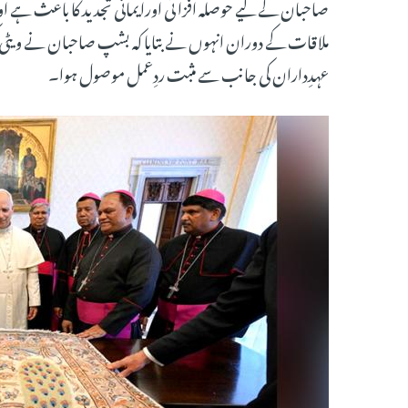
صاحبان کے لیے حوصلہ افزا ئی اورایمانی تجدید کا باعث ہے 
ملاقات کے دوران انہوں نے بتایا کہ بشپ صاحبان نے ویٹی کن
عہدِداران کی جانب سے مثبت ردِعمل موصول ہوا۔