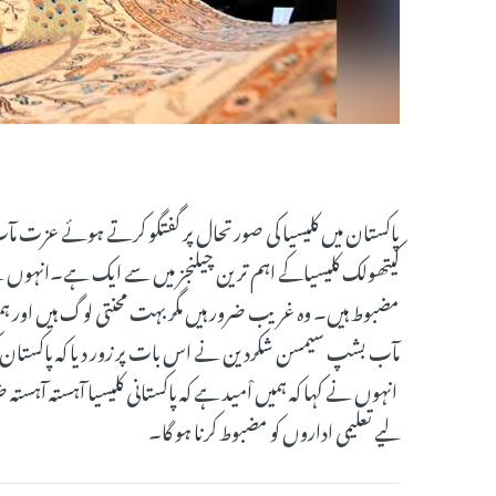
پاکستان میں کلیسیا کی صورتحال پر گفتگو کرتے ہوئے عزت مآب 
کیتھولک کلیسیاکے اہم ترین چیلنجز میں سے ایک ہے۔انہوں نے م
مضبوط ہیں۔ وہ غریب ضرور ہیں مگر بہت محنتی لوگ ہیں اور
مآب بشپ سیمسن شکردین نے اس بات پر زور دیا کہ پاکستان ک
انہوں نے کہا کہ ہمیں اْمید ہے کہ پاکستانی کلیسیا آہستہ آہ
لیے تعلیمی اداروں کو مضبوط کرنا ہو گا۔