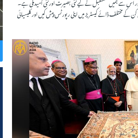
اور اس سے ہمیں مستقبل کے لیے نئی بصیرت اور نئی اْمیدملی ہے۔
 کے مختلف ڈائے کیسٹریز میں اپنی رپورٹس پیش کیں اور کلیسیائی