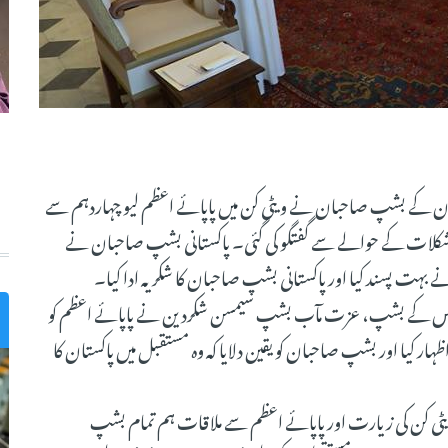
ے دوران پاکستان کے بشپ صاحبان نے ویٹی کن میں پاپائے اعظم لیو چہاردہم سے
 مشکلات کے حوالے سے گفتگو کی گئی۔ پاکستانی بشپ صاحبان نے
 نے بہت پسند کیا اور پاکستانی بشپ صاحبان کا شکریہ ادا کیا۔
یوسیس کے بشپ، عزت مآب بشپ سیمسن شکردین نے پاپائے اعظم کو
ر کیا اور بشپ صاحبان کو یقین دلایا کہ وہ مستقبل میں پاکستان کا
ٹی کن کی زیارت اور پاپائے اعظم سے ملاقات ہم تمام بشپ