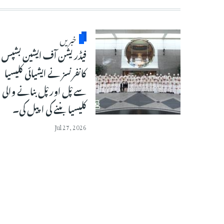
خبریں
فیڈریشن آف ایشین بشپس
کانفرنسز نے ایشیائی کلیسیا
سے پْل اور پْل بنانے والی
کلیسیا بننے کی اپیل کی۔
Jul 27, 2026