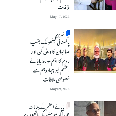
ملاقات
May 17, 2026
خبریں
پاکستانی کیتھولک بشپ
صاحبان کا ویٹی کن اور
روم کا اہم دورہ:پاپائے
اعظم لیو چہاردہم سے
خصوصی ملاقات
May 09, 2026
پاپائے اعظم کے پیغامات
جو راکھ مومنین کی ماتھوں پر