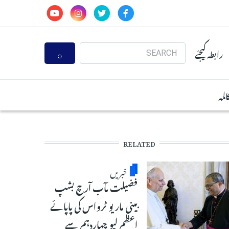
Search
رابطہ کیجئے
المہ
RELATED
خبریں
فضیلت مآب آرچ بشپ
بینی ماریو ٹرواس کی پاپائے
اعظم لیو چہاردہم سے