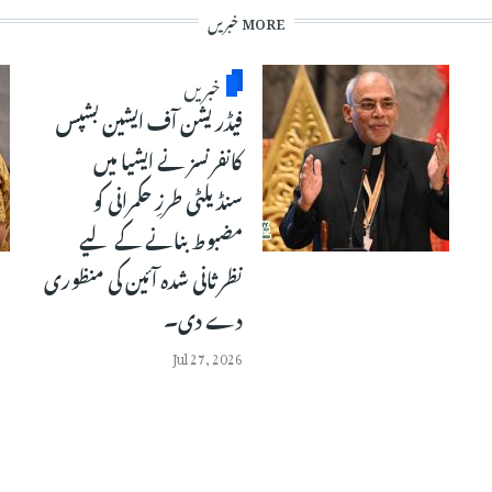
MORE خبریں
خبریں
فیڈریشن آف ایشین بشپس
کانفرنسز نے ایشیا میں
سنڈیلٹی طرزِ حکمرانی کو
مضبوط بنانے کے لیے
نظرثانی شدہ آئین کی منظوری
دے دی۔
Jul 27, 2026