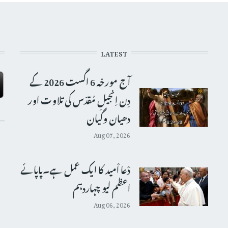
LATEST
آج مورخہ 6 اگست 2026 کے
دِن اِنجیلِ مُقدّس کی تلاوت اور
دھیان وگیان
Aug 07, 2026
دْعا اْمید کا ایک عمل ہے۔پاپائے
اعظم لیو چہاردہم
Aug 06, 2026