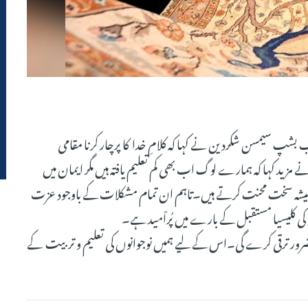
بشپ سیمسن شکردین نے کہا کہ کلامِ خدا کا پرچار کرنا مقامی
زید کہا کہ ہمارے لوگ اب بھی کم تعلیم یافتہ ہیں مگر ایمان میں
 ہمیشہ سخت محنت کرتے ہیں۔تاہم ان تمام مشکلات کے باوجود عزت
ی کلیسیا مستقبل کے بارے میں پُراْمید ہے۔
ستہ ضرور ترقی کرے گی۔اس کے لیے ہمیں نوجوانوں کی تعلیم و تربیت کے