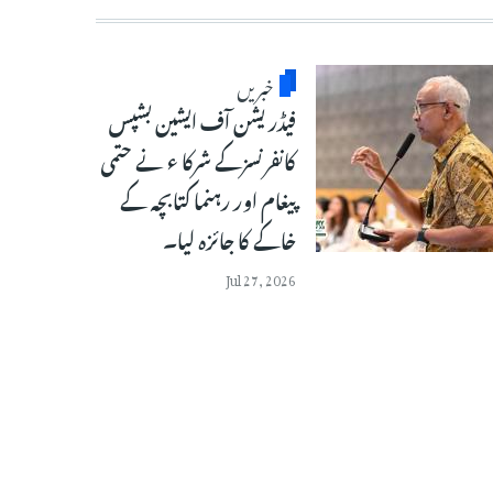
خبریں
فیڈریشن آف ایشین بشپس
کانفرنسزکے شرکا ء نے حتمی
پیغام اور رہنما کتابچہ کے
خاکے کا جائزہ لیا۔
Jul 27, 2026