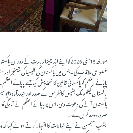
مورخہ 15مئی 2026کو اپنے ایڈ لیمینا زیارت ک
خصوصی ملاقات کی۔جس میں پاکستان کی کلیسیا کی چیلنجز اور
پاپائے اعظم کو پاکستانی قالین کا تحفہ پیش کیا جسے پاپائے اعظم
پاکستان کیتھولک بشپس کانفرنس کے صدر اور حیدرآباد ڈا
پاکستان آنے کی دعوت دی،اس پر پاپائے اعظم نے آمادگی کا اظہا
ضرور دورہ کریں گے۔
بشپ سیمسن نے اپنے خیالات کا اظہار کرتے ہوئے کہا کہ وی