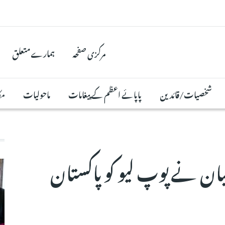
مرکزی صفحہ
ہمارے متعلق
شخصیات/قائدین
پاپائے اعظم کے پیغامات
ماحولیات
مک
ان نے پوپ لیو کو پاکستان