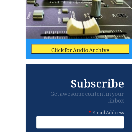
Click for Audio Archive
Subscribe
Get awesome content in your
inbox.
Email Address