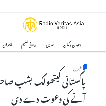
Skip to main conten
دھیان وگیان
خبریں
روحانی تعلیم
خاندان
خبریں
پاکستانی کیتھولک بشپ صاحب
آنے کی دعوت دے دی