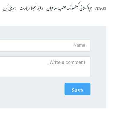
TAGS
پاکستانی کیتھولک بشپ صاحبان
ایڈ لیمینا زیارت
ویٹی کن