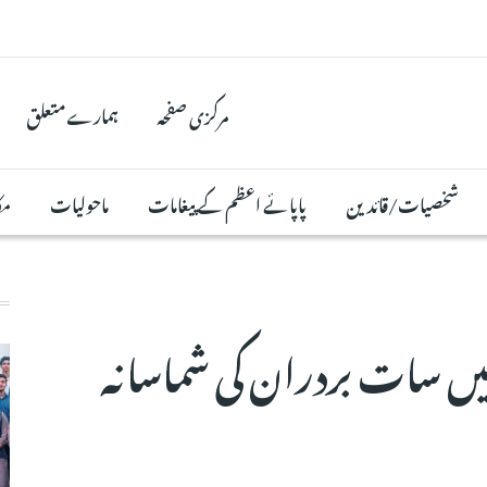
مرکزی صفحہ
ہمارے متعلق
شخصیات/قائدین
پاپائے اعظم کے پیغامات
ماحولیات
مک
میں سات بردران کی شماسانہ