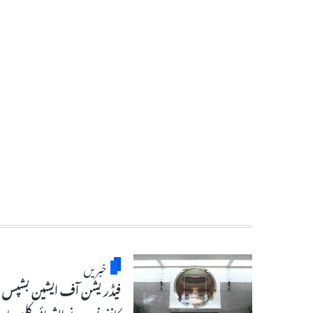
خبریں
فیڈریشن آف ایشین بشپس