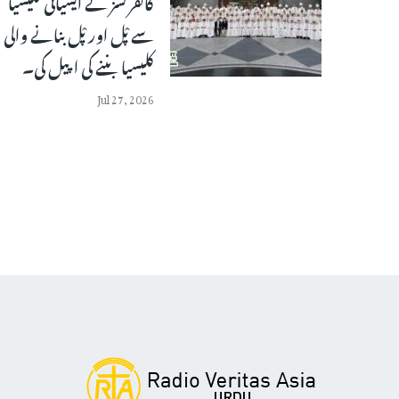
کانفرنسز نے ایشیائی کلیسیا
سے پْل اور پْل بنانے والی
کلیسیا بننے کی اپیل کی۔
Jul 27, 2026