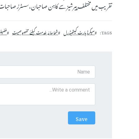
تقریب میں مختلف پیرشیز سے کاہن صاحبان،سسٹرز صاحبات ا
TAGS
سیکرڈ ہارٹ کیتھیڈرل
شماسانہ خدمت کیلئے مخصوصیت
فضیل