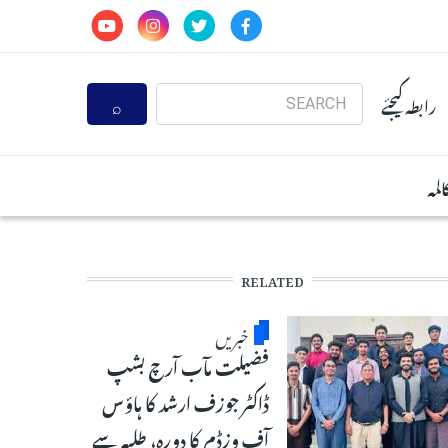
Search
رابطہ کیجئے
المہ
RELATED
خبریں
فضیلت مآب آرچ بشپ
ڈاکٹر جوزف ارشد کا ہاؤس
آف وزڈم کا دورہ، طلبہ سے