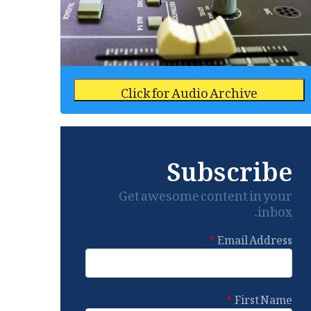
Click for Audio Archive
Subscribe
Get awesome content in your
inbox.
Email Address
First Name