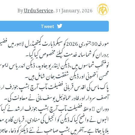
By
Urdu Service
,
31 January, 2026
Tweet
مورخہ 30جنوری 2026کو سیکرڈ ہارٹ کیتھی
بردران کو شماسانہ خدمت کیلئے مخصوص کیا گیا۔
نومنتخب شماسوں میں،ڈیکن اینڈریو جاوید، ڈیکن اندریاس ایم
محسن انتھونی اور ڈیکن شفقت جان شامل ہیں۔
پاک ماس کی اقدس قربانی فضیلت مآب آرچ بشپ جوزف ارشد نے 
آصف سردار اور فادر عمانوئیل یوسف مانی نے معاونت کی۔
دوران ِ وعظ فضیلت مآب آرچ بشپ جوزف ارشد نے کہا کہ 
انہوں نے واضح کیا کہ ڈیکن کو انجیل کی منادی، قربان گاہ پر
بلایا جاتا ہے۔آخر میں بشپ صاحب نے نئے ڈیکنز کو دْعا، عاج