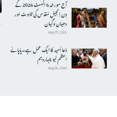
آج مورخہ 6 اگست 2026 کے
دِن اِنجیلِ مُقدّس کی تلاوت اور
دھیان وگیان
Aug 07, 2026
دْعا اْمید کا ایک عمل ہے۔پاپائے
اعظم لیو چہاردہم
Aug 06, 2026