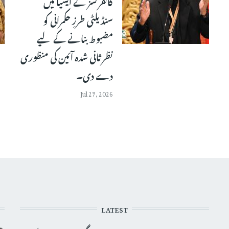
کانفرنسز نے ایشیا میں
سنڈیلٹی طرزِ حکمرانی کو
مضبوط بنانے کے لیے
نظرثانی شدہ آئین کی منظوری
دے دی۔
Jul 27, 2026
LATEST