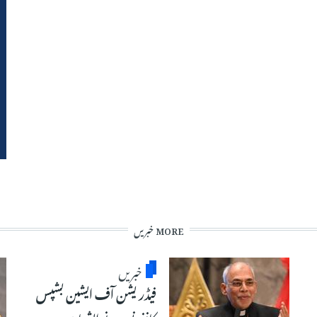
MORE خبریں
خبریں
فیڈریشن آف ایشین بشپس