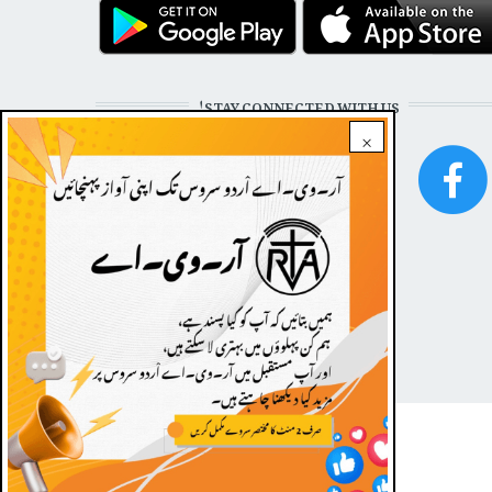
STAY CONNECTED WITH US!
×
FOOTER
Dark theme
|
Contact