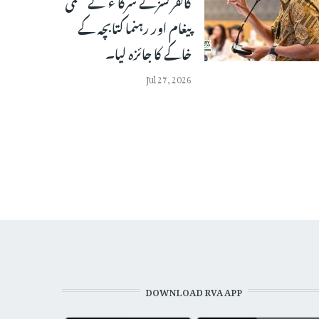
کانفرنسزکے شرکا ء نے حتمی
پیغام اور رہنما کتابچہ کے
خاکے کا جائزہ لیا۔
Jul 27, 2026
DOWNLOAD RVA APP