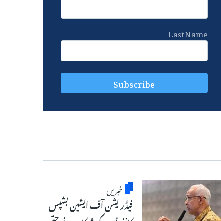
Last Name
خبریں
فیڈریشن آف ایشین بشپس