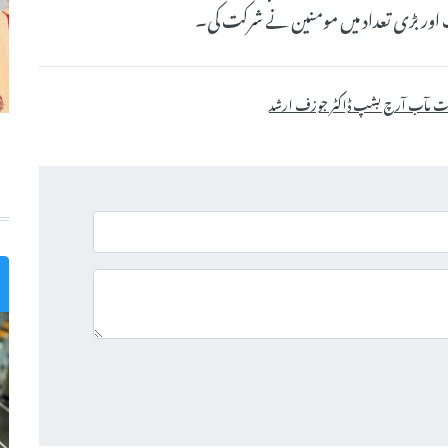
ور بڑی تعداد میں مومنین نے شرکت کی۔
ت مآب آرچ بشپ ڈاکٹر جوزف ارشد