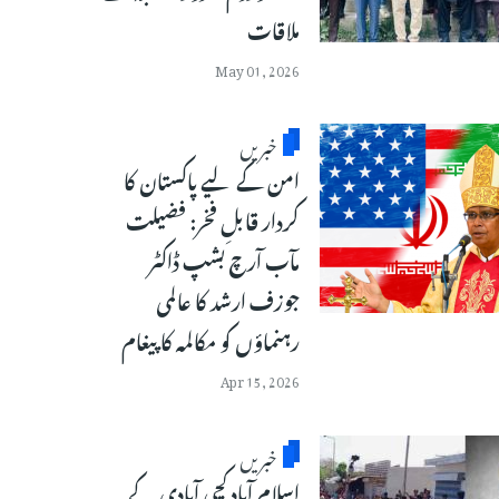
ملاقات
May 01, 2026
خبریں
امن کے لیے پاکستان کا
کردار قابلِ فخر: فضیلت
مآب آرچ بشپ ڈاکٹر
جوزف ارشد کا عالمی
رہنماؤں کو مکالمہ کا پیغام
Apr 15, 2026
خبریں
اسلام آباد کچی آبادی کے