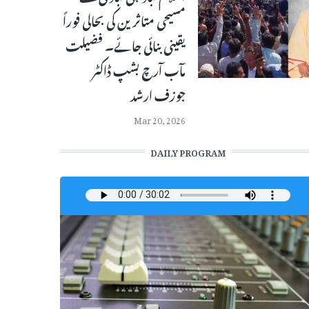
مسیحی متاثرین کی بحالی فوراً
یقینی بنائی جائے۔ فضیلت
مآب آرچ بشپ ڈاکٹر
جوزف ارشد
Mar 20, 2026
DAILY PROGRAM