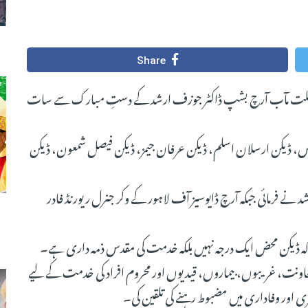
Share
ڈرل لاہور میں فضیلت مآب آرچ بشپ ڈاکٹر جوزف ارشد کے دستِ مبارک سے سات
وس، ڈیکن ارسلان اسلم، ڈیکن عرفان جیمز، ڈیکن فیصل شمعون، ڈیکن
فرمائی جبکہ آرچ ڈایوسیز آف لاہور کے وکر جنرل ریورنڈ فادر
ڈیکن محض ایک درجہ نہیں بلکہ خدمت کی مقدس ذمہ داری ہے۔
 معاونت، غریبوں، بیماروں، قیدیوں اور محروم افراد کی خدمت کے لیے
زی اور وفاداری میں مضبوط رہنے کی تلقین کی۔