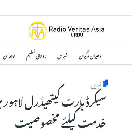
Skip to main conten
دھیان وگیان
خبریں
روحانی تعلیم
خاندان
خبریں
سیکرڈ ہارٹ کیتھیڈرل لاہور 
خدمت کیلئے مخصوصیت