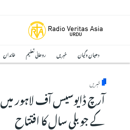
Skip to main conten
دھیان وگیان
خبریں
روحانی تعلیم
خاندان
خبریں
آرچ ڈایوسیس آف لاہور می
کے جوبلی سال کا افتتاح