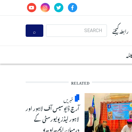
Search
رابطہ کیجئے
المہ
RELATED
خبریں
آرچ ڈایوسیس آف لاہور اور
لاہور لیڈز یونیورسٹی کے
درمیان ایم۔او۔یو