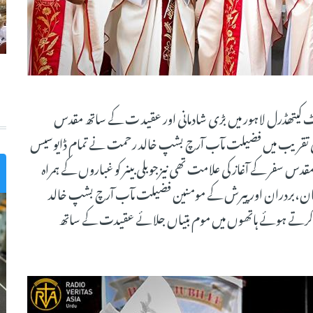
 سیکرڈہارٹ کیتھڈرل لاہور میں بڑی شادمانی اور عقید ت کے ساتھ مقدس
حی تقریب میں فضیلت مآب آرچ بشپ خالد رحمت نے تمام ڈایوسیس
قدس سفر کے آغاز کی علامت تھی نیزجوبلی بینر کو غباروں کے ہمراہ
بان،بردران اور پیرش کے مومنین فضیلت مآب آرچ بشپ خالد
 کرتے ہوئے ہاتھوں میں موم بتیاں جلائے عقیدت کے ساتھ