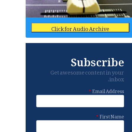
Click for Audio Archive
Subscribe
Get awesome content in your
inbox.
Email Address
First Name