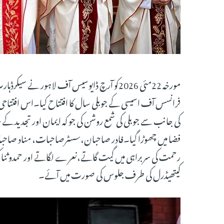
مورخہ 22مئی 2026کو آرچ ڈایوسیس آف لاہور نے
فرانسس آف اسیسی کے جوبلی سال کا افتتاح کیا۔اس افتتا
کی جانب سے جوبلی کی شمع روشن کی جو کہ ایمان اور تجدید کے م
فضا میں چھوڑا گیا۔فادر صاحبان،سسٹرصاحبات، مناد صاح
رحمت کی سربراہی میں گیت گاتے،نعرے لگاتے اور حمدوثنا
کیتھیڈرل کی طرف جلوس کی صورت میں آئے۔