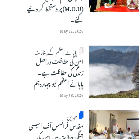
(M.O.U)پر دستخط کر دئیے
گئے۔
May 22, 2026
پاپائے اعظم کے پیغامات
امن کی حفاظت دراصل
زندگی کی حفاظت ہے۔
پاپائے اعظم لیو چہاردہم
May 18, 2026
خبریں
مقدس فرانسس آف اسیسی
جنگی حالات میں امن کی