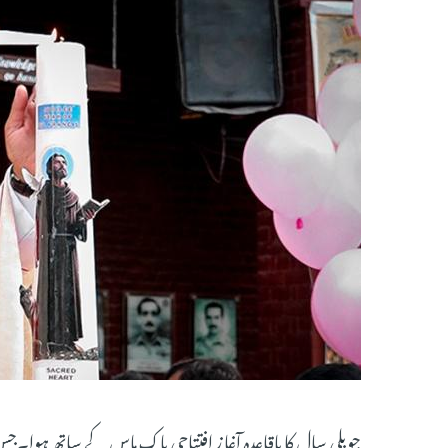
جوبلی سال کا باقاعدہ آغا ز افتتاحی پاک ماس کے ساتھ ہو