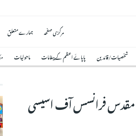
مرکزی صفحہ
ہمارے متعلق
شخصیات/قائدین
پاپائے اعظم کے پیغامات
ماحولیات
مک
ں مقدس فرانسس آف اسیسی