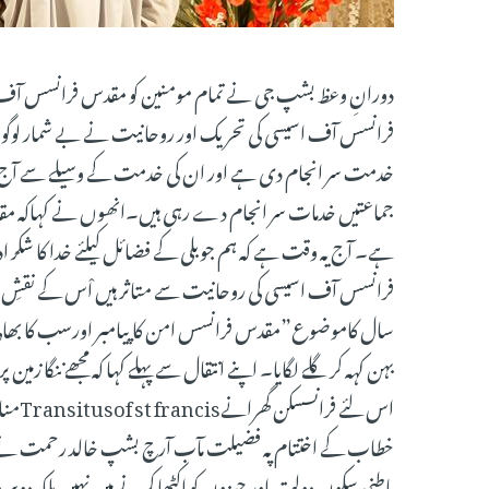
دورانِ وعظ بشپ جی نے تمام مومنین کو مقدس فرانسس آف ا
فرانسس آف اسیسی کی تحریک اور روحانیت نے بے شمار لوگوں 
خدمت سر انجام دی ہے اور ان کی خدمت کے وسیلے سے آج پاک
جماعتیں خدمات سر انجام دے رہی ہیں۔انھوں نے کہاکہ م
ہے۔ آج یہ وقت ہے کہ ہم جوبلی کے فضائل کیلئے خدا کا شکر ادا
فرانسس آف اسیسی کی روحانیت سے متاثر ہیں اْس کے نقشِ قد
سال کاموضوع”مقدس فرانسس امن کا پیامبر اورسب کا بھائ
بہن کہہ کر گلے لگایا۔ اپنے انتقال سے پہلے کہا کہ مجھے ننگا زمین
اس لئ
خطاب کے اختتام پہ فضیلت مآب آرچ بشپ خالد رحمت نے کہا 
باطنی سکون دولت اور چیزوں کو اکٹھا کرنے میں نہیں بلکہ دوس