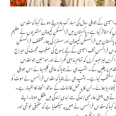
سیسی کے جوبلی سال کی مبارک باد دیتے ہوئے کہا کہ مقدس
کو متاثر کیا ہے۔پاکستان میں فرانسسکن کیپوچن مشنریوں نے عظیم
ستان میں فرانسسکن کیپوچن اورسسٹرز کی چا رمختلف فرانسسکن
قدس فرانسس آف اسیسی کے لئے یسوع کی صلیب محبت کی میراج
 کریں نیز عہد کریں کہ تمام مذہبی گھرانے اور مومنین جو مقدس
م پر چلیں گے۔ بشپ جی نے بتایا کہ عالمی کلیسیا نے اس جوبلی
ی“ منتخب کیا ہے۔ بشپ جی نے بتایا کہ مقدس فرانسس نے موت کو
 پر لیٹا دیا جائے۔ اْن کا یہ عمل کائنات کے ساتھ اتحاد کا اظہار ہے۔
ے فرانسسکن گھرانےTransitusof st francisمناتے ہیں یعنی عارضی زندگی سے ابدی زندگی میں منتقل ہونا۔اپنے
کہ مقدس فرانسس نے ہمیں یہ سیکھایا ہے کہ حقیقی خوشی اور
روں کے ساتھ بانٹنے میں ہے۔