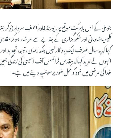
جوبلی کے اس بابرکت موقع پر ریورنڈ فادر آصف سردار (وِکر 
کلیسیاشادمانی اور شکر گزاری کے جذبے سے سر شار ہوکر مق
کہا کہ یہ سال صرف ایک یاد گار نہیں بلکہ ایمان،توبہ،تجدید
انہوں نے مزید کہاکہ مقدس فرانسس آف اسیسی کی زندگی ہمیں 
خدا کی مرضی میں خود کو مکمل طور پرسونپ دینے میں ہے۔