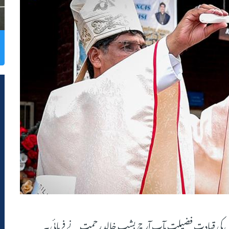
ا۔جس کی قیادت فضیلت مآب آرچ بشپ خالد رحمت نے فرمائی۔