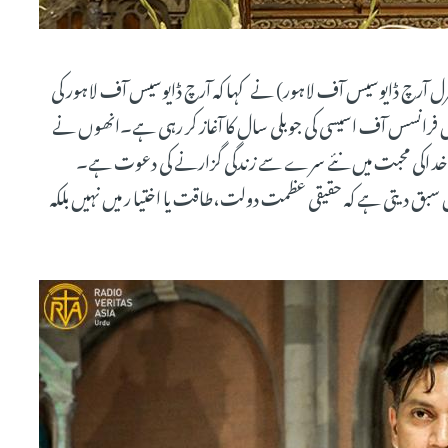
جنرل آرچ ڈایوسیس آف لاہور) نے کہا کہ آرچ ڈایوسیس آف لاہور کی
دس فرانسس آف اسیسی کی جوبلی سال کا آغاز کر رہی ہے۔انھوں نے
 اور خد اکی محبت میں نئے سرے سے زندگی گزارنے کی دعوت ہے۔
سبق دیتی ہے کہ حقیقی عظمت دولت،طاقت یا اختیا ر میں نہیں بلکہ