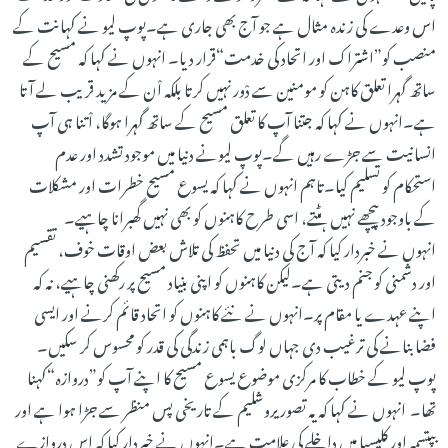
اس وعدے کی زندہ مثال ہے جو آج بھی جاری ہے۔پوپ لیو نے کہانت کے
منصب کو”اشتراک اور اتحاد کی خدمت“قرار دیا۔ انہوں نے کہا کہ مسیح کے
ساتھ گہرا تعلق کاہن کو مومنین سے دْور نہیں کرتا بلکہ اْن کے مزید قریب لے آتا
ہے۔انہوں نے کہا کہ جتنا آپ کا تعلق مسیح کے ساتھ گہرا ہوگا، اْتنا ہی آپ
انسانیت سے جڑے رہیں گے۔پوپ لیونے دنیا میں موجود تشدد اور عدم
استحکام کو تسلیم کیا۔تاہم انہوں نے کہا کہ یسوع مسیح خطرات اور مشکلات
کے باوجود پیچھے نہیں ہٹتے، اسی طرح کاہنوں کو بھی نہیں گھبرانا چاہیے۔
انہوں نے خبردار کیا کہ آج کی دنیا میں تحفظ کی تلاش بعض اوقات خوف، تقسیم
اور دشمنی کو جنم دیتی ہے۔لیکن کاہنوں کو اپنی بنیاد مسیح پر رکھنی چاہیے، نہ کہ
اپنے عہدے یا مقام پر۔انہوں نے نئے کاہنوں کو اتحاد قائم کرنے اور ایسی
فضا بنانے کی ترغیب دی جہاں لوگ باہمی زندگی کی قدر کو محسوس کر سکیں۔
پوپ لیو کے خطاب کا مرکزی موضوع یسوع مسیح کا اپنے آپ کو”دروازہ“کہنا
تھا۔ انہوں نے کہا کہ یہ تصور یروشلیم کے تاریخی پس منظر سے جڑا ہوا ہے اور
بپتسمہ اور کلیسیا میں داخلے کی علامت ہے۔انہوں نے خبردار کیا کہ اس دروازے