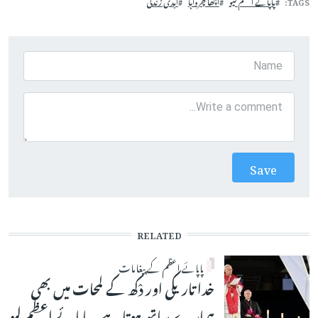
TAGS
پاپائے اعظم لیو
اچھا چرواہا
ابدی زندگی
RELATED
پاپائے اعظم کے پیغامات
خدا تاریکی اور دْکھ کے لمحات میں بھی
ہمارے ساتھ ہوتا ہے۔پاپائے اعظم لیو