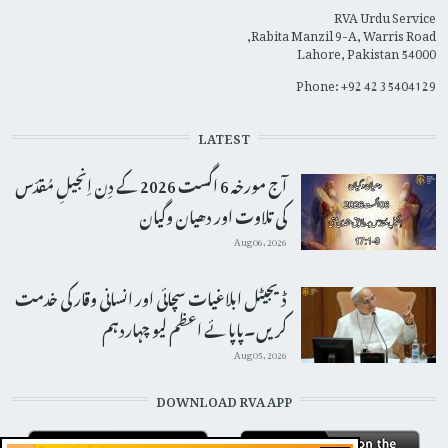
RVA Urdu Service
Rabita Manzil 9-A, Warris Road,
Lahore, Pakistan 54000
Phone: +92 42 35404129
LATEST
آج مورخہ 6 اگست 2026 کے دِن اِنجیلِ مُقدّس
کی تلاوت اور دھیان وگیان
Aug 06, 2026
ڈیجیٹل ابلاغیات سچائی اور انسانی وقار کی خدمت
کریں۔پاپائے اعظم لیو چہاردہم
Aug 05, 2026
DOWNLOAD RVA APP