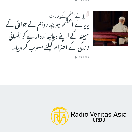
پاپائے اعظم کے پیغامات
پاپائے اعظم لیو چہاردہم نے جولائی کے
مہینہ کے اپنے دعائیہ اردارے کو انسانی
زندگی کے احترام کیلئے منسوب کر دیا۔
Jul 03, 2026