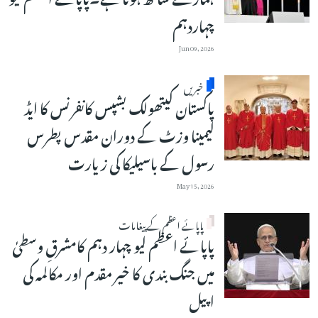
چہاردہم
Jun 09, 2026
خبریں
پاکستان کیتھولک بشپس کانفرنس کا ایڈ
لیمینا وزٹ کے دوران مقدس پطرس
رسول کے باسیلیکا کی زیارت
May 15, 2026
پاپائے اعظم کے پیغامات
پاپائے اعظم لیو چہار دہم کامشرقِ وسطیٰ
میں جنگ بندی کا خیر مقدم اور مکالمہ کی
اپیل