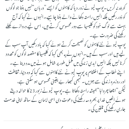
کو بند نہ کریں۔پوپ لیو نے زور دیا کہ کاہنوں کو ایسے ”دربان“نہیں بننا جو لوگوں
کو دْور رکھیں بلکہ انہیں راستہ دکھانے والے بننا چاہیے۔انہوں نے کہا کہ آج
بہت سے لوگ خود کو کلیسیا سے دور محسوس کرتے ہیں، اس لیے دروازے کھلے
رکھنے کی ضرورت ہے۔
پوپ لیو نے نئے کاہنوں کو نصیحت کرتے ہوئے کہا کہ یاد رکھیں آپ سب کے
لیے ہیں اور سب کے ہیں۔انہوں نے یہ بھی کہا کہ کلیسیا کا مقصد لوگوں کو محدود
کرنا نہیں بلکہ انہیں ابدی زندگی میں مکمل طور پر شامل ہونے میں مدد دینا ہے۔
اپنے خطاب کے اختتام پر پوپ لیونے نئے کاہنوں سے کہا کہ وہ دنیا، ثقافت
اور روزمرہ زندگی سے جڑیں۔ کبھی کبھار بے یقینی محسوس ہو سکتی ہے،
لیکن”اچھا چرواہا“ہمیشہ راستہ دکھاتا ہے۔پوپ لیونے زبور 23 کا حوالہ دیتے
ہوئے انھیں خدا پر بھروسہ رکھنے کی دعوت دی اسی ایمان کے ساتھ اپنی خدمت
جاری رکھنے کی تلقین کی۔