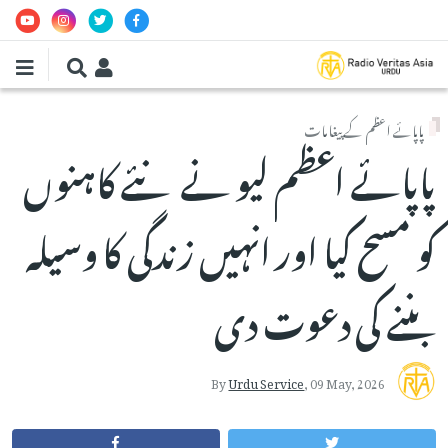
Skip to main conten
پاپائے اعظم کے پیغامات
پاپائے اعظم لیو نے نئے کاہنوں
کو مسح کیا اور انہیں زندگی کا وسیلہ
بننے کی دعوت دی
By
Urdu Service
,
09 May, 2026