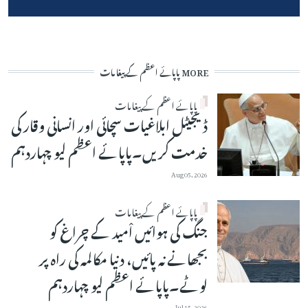
MORE پاپائے اعظم کے پیغامات
پاپائے اعظم کے پیغامات
ڈیجیٹل ابلاغیات سچائی اور انسانی وقار کی
خدمت کریں۔پاپائے اعظم لیو چہاردہم
Aug 05, 2026
پاپائے اعظم کے پیغامات
جنگ کی ہوائیں اْمید کے چراغ کو
بجھانے نہ پائیں، دنیا مکالمہ کی راہ پر
لوٹے۔پاپائے اعظم لیو چہاردہم
Jul 15, 2026