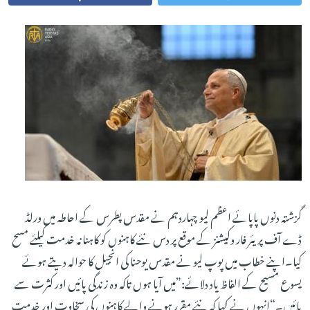
گزشتہ دنوں پاپائے اعظم لیو چہاردہم نے مقدس پطرس کے احاطہ میں ورلڈ
ڈے آف پریئر فار وکیشنز کے موقع پر دس نئے کاہنوں کو کاہنانہ خدمت کیلئے مسح
کیا۔اپنے خطاب میں پوپ لیو نے مقدس یوحنا کی انجیل کا حوالہ دیتے ہوئے
یسوع مسیح کے الفاظ یاد دلائے:”میں آیا ہوں تاکہ وہ زندگی پائیں اور کثرت سے
پائیں۔“انہوں نے کہا کہ نئے مقرر ہونے والے کاہنوں کی سخاوت اور خدمت