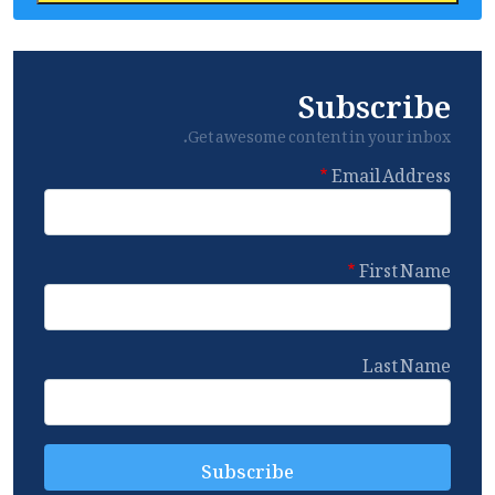
Subscribe
Get awesome content in your inbox.
Email Address
First Name
Last Name