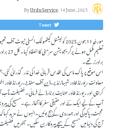
By
Urdu Service
,
14 June, 2025
Tweet
مورخہ 11 جون 2025 کو نیشنل کیتھولک انسٹی 
برادرز تھے۔
اس موقع پر پاک ماس کی اقدس قربانی خدا کی نذر گذرانی گئی
معاونت ریورنڈ فادر شہبازنذیر،ڈین آف سٹڈیز،ریورنڈ فادر اخت
کراچی اور ریورنڈ فادر عنایت برنارڈ نے فرمائی۔ فضیلت مآب 
آپ کے لیے ایک نئے اور حقیقی سفر کا آغاز ہے۔مسیح کی پیرو
محبت،پاکیزگی اور ہمدردی کے بیج بوئیں۔انہوں نے مزید کہا کہ
آج کی دنیا میں مسیح کے سچے پیروکار بن سکیں۔ آخرمیں فض