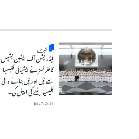
خبریں
فیڈریشن آف ایشین بشپس
کانفرنسز نے ایشیائی کلیسیا
سے پْل اور پْل بنانے والی
کلیسیا بننے کی اپیل کی۔
Jul 27, 2026