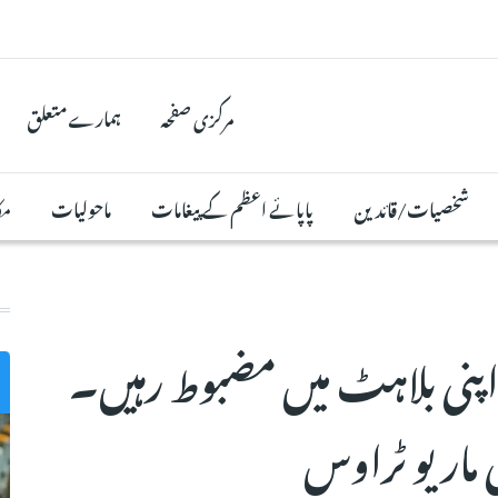
مرکزی صفحہ
ہمارے متعلق
شخصیات/قائدین
پاپائے اعظم کے پیغامات
ماحولیات
مک
پنی بلاہٹ میں مضبوط رہیں۔
ماریو ٹراوس