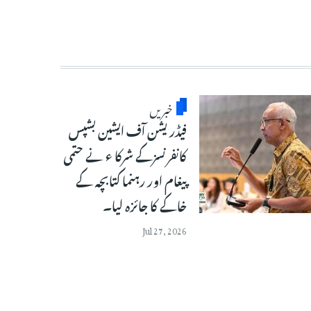
خبریں
فیڈریشن آف ایشین بشپس
کانفرنسزکے شرکا ء نے حتمی
پیغام اور رہنما کتابچہ کے
خاکے کا جائزہ لیا۔
Jul 27, 2026