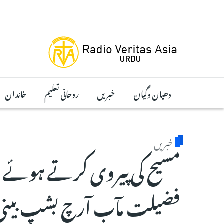
Skip to main conten
دھیان وگیان
خبریں
روحانی تعلیم
خاندان
خبریں
مسیح کی پیروی کرتے ہوئے ا
فضیلت مآب آرچ بشپ بینی 