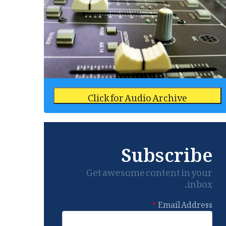
Click for Audio Archive
Subscribe
Get awesome content in your
inbox.
Email Address