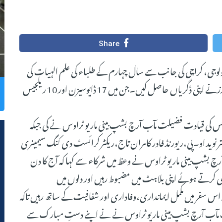
Share
ٹیوٹ آف تھیولوجی، کراچی کی جانب سے سال چہارم کے طلباء کی علم الہیات کی
تعلیم مکمل ہونے پرگریجویشن سرمنی کا انعقاد کیا۔ کل 27 برادرزنے اپنی ڈگریاں حاصل کیں۔جن میں 17 ڈایوسیزن اور 10 ریلجیس
،جس کی قیادت فضیلت مآب آرچ بشپ بینی ماریو ٹراوس نے کی جبکہ
ر نوید او۔پی،ریورنڈ فادر کامران تاج،ریکٹر کرائسٹ دی کنگ سیمینری
آرچ بشپ بینی ماریو ٹراوس نے وعظ میں شرکاء سے کہا کہ آج کا دن
ی کرتے ہوئے اپنی بلاہٹ میں مضبوط رہیں اور دلوں میں
 اس سفر میں مکمل ایمانداری،وفاداری اور شفافیت کے ساتھ رہیں تاکہ
یلت مآب آرچ بشپ بینی ماریو ٹراوس نے نے اپنے دستِ مبارک سے