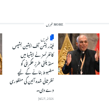
MORE خبریں
خبریں
فیڈریشن آف ایشین بشپس
کانفرنسز نے ایشیا میں
سنڈیلٹی طرزِ حکمرانی کو
مضبوط بنانے کے لیے
نظرثانی شدہ آئین کی منظوری
دے دی۔
Jul 27, 2026