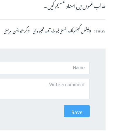
طالب علموں میں اسناد تقسیم کیں۔
TAGS
نیشنل کیتھولک انسٹی ٹیوٹ آف تھیولوجی
گریجویشن سرمنی