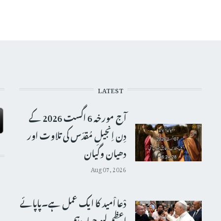
LATEST
آج مورخہ 6 اگست 2026 کے
دِن اِنجیلِ مُقدّس کی تلاوت اور
دھیان وگیان
Aug 07, 2026
دْعا اْمید کا ایک عمل ہے۔پاپائے
اعظم لیو چہاردہم