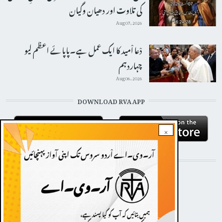
کی تلاوت اور دھیان وگیان
Aug 07, 2026
دْعا اْمید کا ایک عمل ہے۔پاپائے اعظم لیو
چہاردہم
Aug 06, 2026
DOWNLOAD RVA APP
×
STAY CONNECTED WITH US!