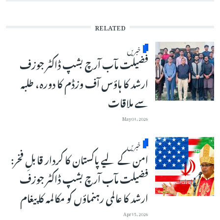
RELATED
خبریں
فضیلت مآب آرچ بشپ ڈاکٹر جوزف
ارشد کا ہاؤس آف وزڈم کا دورہ، طلبہ
سے ملاقات
May 01, 2026
خبریں
امن کے لیے پاکستان کا کردار قابلِ فخر:
فضیلت مآب آرچ بشپ ڈاکٹر جوزف
ارشد کا عالمی رہنماؤں کو مکالمہ کا پیغام
Apr 15, 2026