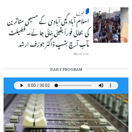
خبریں
اسلام آباد کچی آبادی کے مسیحی متاثرین
کی بحالی فوراً یقینی بنائی جائے۔ فضیلت
مآب آرچ بشپ ڈاکٹر جوزف ارشد
Mar 20, 2026
DAILY PROGRAM