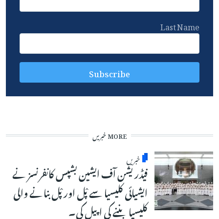
Last Name
MORE خبریں
خبریں
فیڈریشن آف ایشین بشپس کانفرنسز نے
ایشیائی کلیسیا سے پْل اور پْل بنانے والی
کلیسیا بننے کی اپیل کی۔