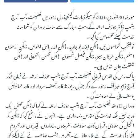
مورخہ 30جنوری 2026کو سیکرڈ ہارٹ کیتھیڈرل لاہور میں فضیلت مآب آرچ
بشپ ڈاکٹر جوزف ارشد کے دستِ مبارک سے سات بردران کو شماسانہ
خدمت کیلئے مخصوص کیا گیا۔
نومنتخب شماسوں میں،ڈیکن اینڈریو جاوید، ڈیکن اندریاس ایموس، ڈیکن ارسلان
اسلم، ڈیکن عرفان جیمز، ڈیکن فیصل شمعون، ڈیکن محسن انتھونی اور ڈیکن
شفقت جان شامل ہیں۔
پاک ماس کی اقدس قربانی فضیلت مآب آرچ بشپ جوزف ارشد نے فرمائی جبکہ
آرچ ڈایوسیز آف لاہور کے وکر جنرل ریورنڈ فادر آصف سردار اور فادر عمانوئیل
یوسف مانی نے معاونت کی۔
دوران ِ وعظ فضیلت مآب آرچ بشپ جوزف ارشد نے کہا کہ ڈیکن محض ایک
درجہ نہیں بلکہ خدمت کی مقدس ذمہ داری ہے۔ انہوں نے واضح کیا کہ ڈیکن کو
انجیل کی منادی، قربان گاہ پر معاونت، غریبوں، بیماروں، قیدیوں اور محروم
افراد کی خدمت کے لیے بلایا جاتا ہے۔آخر میں بشپ صاحب نے نئے ڈیکنز کو