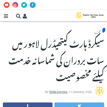
Skip to main conten
خبریں
سیکرڈ ہارٹ کیتھیڈرل لاہور میں
سات بردران کی شماسانہ خدمت
کیلئے مخصوصیت
By
Urdu Service
,
31 January, 2026