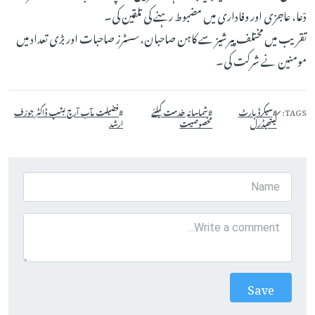
دْعا، عاجزی اور وفاداری میں مضبوط رہنے کی تلقین کی۔
تقریب میں مختلف پیرشیز سے کاہن صاحبان،سسٹرز صاحبات اور بڑی تعداد میں
مومنین نے شرکت کی۔
TAGS
سیکرڈ ہارٹ
شماسانہ خدمت کیلئے
فضیلت مآب آرچ بشپ ڈاکٹر جوزف
کیتھیڈرل
مخصوصیت
ارشد