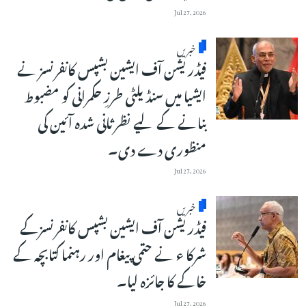
Jul 27, 2026
خبریں
فیڈریشن آف ایشین بشپس کانفرنسز نے
ایشیا میں سنڈیلٹی طرزِ حکمرانی کو مضبوط
بنانے کے لیے نظرثانی شدہ آئین کی
منظوری دے دی۔
Jul 27, 2026
خبریں
فیڈریشن آف ایشین بشپس کانفرنسزکے
شرکا ء نے حتمی پیغام اور رہنما کتابچہ کے
خاکے کا جائزہ لیا۔
Jul 27, 2026