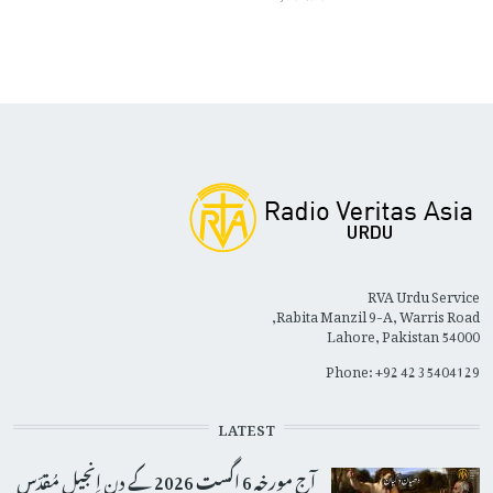
RVA Urdu Service
Rabita Manzil 9-A, Warris Road,
Lahore, Pakistan 54000
Phone: +92 42 35404129
LATEST
آج مورخہ 6 اگست 2026 کے دِن اِنجیلِ مُقدّس