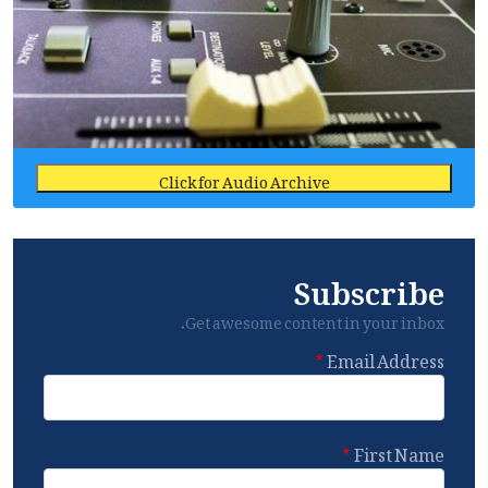
Click for Audio Archive
Subscribe
Get awesome content in your inbox.
Email Address
First Name