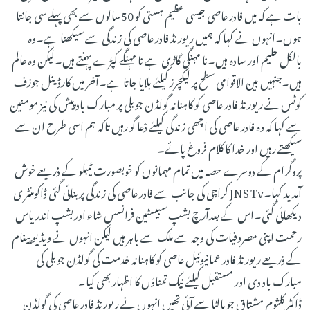
بات ہے کہ میں فادر عاصی جیسی عظیم ہستی کو 50سالوں سے بھی پہلے سی جانتا
ہوں۔انہوں نے کہا کہ ہمیں ریورنڈ فادر عاصی کی زندگی سے سیکھنا ہے۔وہ
بالکل حلیم اور سادہ ہیں۔نا مہنگی گاڑی ہے نا مہنگے کپڑے پہنتے ہیں۔لیکن وہ عالم
ہیں۔جنہیں بین الاقوامی سطح پر لیکچرز کیلئے بلایا جاتا ہے۔آخر میں کارڈینل جوزف
کوٹس نے ریورنڈ فادر عاصی کو کاہنانہ گولڈن جوبلی پر مبارک باد پیش کی نیز مومنین
سے کہا کہ وہ فادر عاصی کی اچھی زندگی کیلئے دْعا گو رہیں تاکہ ہم اسی طرح ان سے
سیکھتے رہیں اور خدا کا کلام فروغ پائے۔
پروگرام کے دوسرے حصہ میں تمام مہمانوں کو خوبصورت ٹیبلو کے ذریعے خوش
آمدید کہا۔JNS Tv کراچی کی جانب سے فادر عاصی کی زندگی پر بنائی گئی ڈاکومنٹر ی
دیکھائی گئی۔اس کے بعدآرچ بشپ سبیسٹین فرانسس شاء اوربشپ اندریاس
رحمت اپنی مصروفیات کی وجہ سے ملک سے باہر ہیں لیکن انہوں نے ویڈیو پیغام
کے ذریعے ریورنڈ فادر عمانیوئیل عاصی کو کاہنانہ خدمت کی گولڈن جوبلی کی
مبارک باد دی اور مستقبل کیلئے نیک تمناؤں کا اظہار بھی کیا۔
ڈاکٹر کلثوم مشتاق جو مالٹا سے آئی تھیں انہوں نے ریورنڈ فادر عاصی کی گولڈن