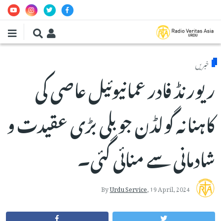
Skip to main conten
خبریں
ریورنڈ فادر عمانیوئیل عاصی کی
کاہنانہ گولڈن جوبلی بڑی عقیدت و
شادمانی سے منائی گئی۔
By
Urdu Service
,
19 April, 2024