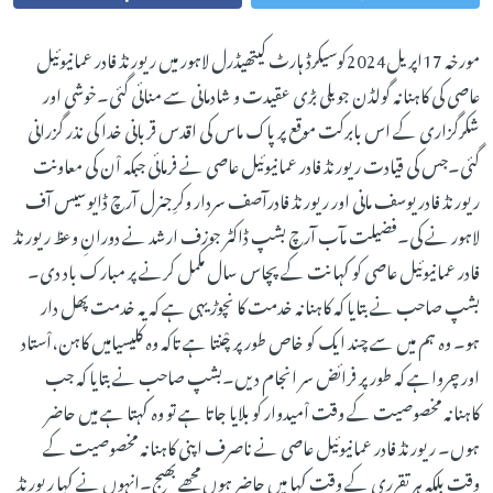
مورخہ 17اپریل2024کوسیکرڈ ہارٹ کیتھیڈرل لاہور میں ریورنڈ فادر عمانیوئیل
عاصی کی کاہنانہ گولڈن جوبلی بڑی عقیدت و شادمانی سے منائی گئی۔خوشی اور
شکرگزاری کے اس بابرکت موقع پر پاک ماس کی اقدس قربانی خدا کی نذر گزرانی
گئی۔جس کی قیادت ریورنڈ فادر عمانیوئیل عاصی نے فرمائی جبکہ اْن کی معاونت
ریورنڈ فادر یوسف مانی اور ریورنڈ فادرآصف سردار وکرِجنرل آرچ ڈایوسیس آف
لاہور نے کی۔فضیلت مآب آرچ بشپ ڈاکٹر جوزف ارشد نے دورانِ وعظ ریورنڈ
فادر عمانیوئیل عاصی کو کہانت کے پچاس سال مکمل کرنے پر مبارک باد دی۔
بشپ صاحب نے بتایا کہ کاہنانہ خدمت کا نچوڑ یہی ہے کہ یہ خدمت پھل دار
ہو۔ وہ ہم میں سے چند ایک کو خاص طور پر چْنتا ہے تاکہ وہ کلیسیامیں کاہن،اْستاد
اور چرواہے کہ طور پر فرائض سر انجام دیں۔بشپ صاحب نے بتایا کہ جب
کاہنانہ مخصوصیت کے وقت اْمیدوار کو بلایا جاتا ہے تو وہ کہتا ہے میں حاضر
ہوں۔ ریورنڈ فادر عمانیوئیل عاصی نے ناصرف اپنی کاہنانہ مخصوصیت کے
وقت بلکہ ہر تقرری کے وقت کہا میں حاضر ہوں مجھے بھیج۔انہوں نے کہا ریورنڈ