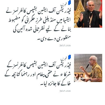
خبریں
فیڈریشن آف ایشین بشپس کانفرنسز نے
ایشیا میں سنڈیلٹی طرزِ حکمرانی کو مضبوط
بنانے کے لیے نظرثانی شدہ آئین کی
منظوری دے دی۔
Jul 27, 2026
خبریں
فیڈریشن آف ایشین بشپس کانفرنسزکے
شرکا ء نے حتمی پیغام اور رہنما کتابچہ کے
خاکے کا جائزہ لیا۔
Jul 27, 2026