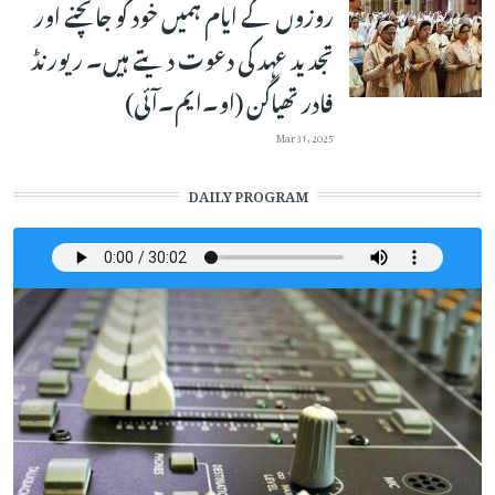
روزوں کے ایام ہمیں خود کو جانچنے اور
تجدید عہد کی دعوت دیتے ہیں۔ ریورنڈ
فادر تھیاگن (او۔ایم۔آئی)
Mar 31, 2025
DAILY PROGRAM