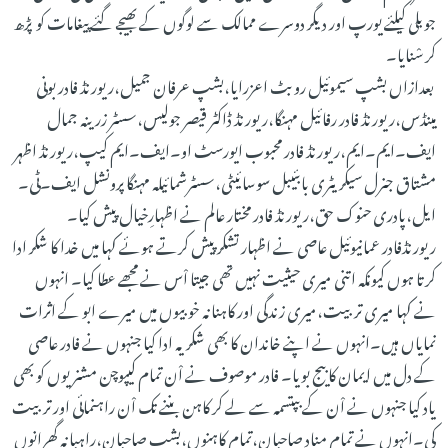
جوبلی کیلئے یورپ اور دیگر دوسرے ممالک سے لوگوں کے بھیجے گئے پیغامات کو پڑھ
کر سْنایا۔
بعدازاں بشپ سیموئیل روبٹ اعزرایا،بشپ عرفان جمیل،ریورنڈ فادر بونی
مینڈس،ریورنڈ فادر رفائیل مہنگا،ریورنڈ ڈاکٹر قیصر جولیس،سسٹر زرینہ جمال
ایف۔ایم۔ایم،ریورنڈ فادر محبوب ایورسٹ او۔ایف۔ایم کیپ،ریورنڈ اظہر
مشتاق جنرل سیکریٹری بابئیبل سوسائیٹی،سسٹرشمائیلہ مہنگا پرونشل ایف۔ٹی۔
ایل،پادری حنوک حق،ریورنڈ فادر مختار عالم نے اظہارِخیال پیش کیا۔
ریورنڈفادر عمانیوئیل عاصی نے اظہار تشکر پیش کرتے ہوئے کہا میں خدا کا شکر ادا
کرتا ہوں کیونکہ اتنی میری حیثیت نہیں تھی جیتا اْس نے مجھے عطا کیا۔ انہوں
نے کہا میری تربیت،میری زندگی اور کاہنانہ خوبیوں میں میرے ابو کے اثرات
نمایاں ہیں۔انہوں نے اپنے خاندان کا بھی شکریہ ادا کیا جنہوں نے فادر عاصی
کے دل میں ایمان کا بیج بویا۔ فادر موصوف نے اْن تمام کیپوچن مشنریوں کو بھی
یاد کیا جنہوں نے اْن کے بپتسمہ سے لے کر کاہن بننے تک اْن راہنمائی اور تربیت
کی۔انہوں نے تمام مناد صاحبان،تمام کاہنوں،بشپ صاحبان،راہبانہ گھرانوں