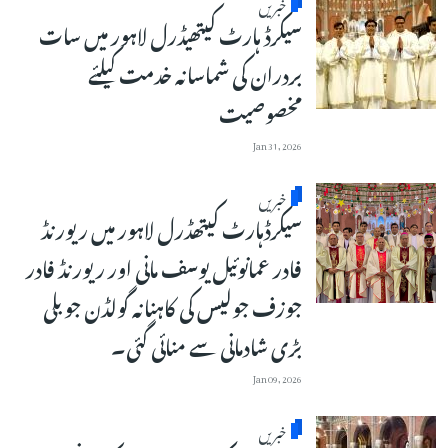
خبریں
سیکرڈ ہارٹ کیتھیڈرل لاہور میں سات
بردران کی شماسانہ خدمت کیلئے
مخصوصیت
Jan 31, 2026
خبریں
سیکرڈہارٹ کیتھڈرل لاہور میں ریورنڈ
فادر عمانوئیل یوسف مانی اور ریورنڈ فادر
جوزف جولیس کی کاہنانہ گولڈن جوبلی
بڑی شادمانی سے منائی گئی۔
Jan 09, 2026
خبریں