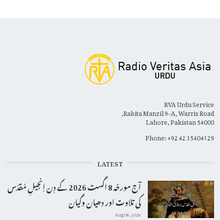
RVA Urdu Service
Rabita Manzil 9-A, Warris Road,
Lahore, Pakistan 54000
Phone: +92 42 35404129
LATEST
آج مورخہ 8 اگست 2026 کے دِن اِنجیلِ مُقدّس
کی تلاوت اور دھیان وگیان
Aug 08, 2026