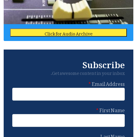
Click for Audio Archive
Subscribe
Get awesome content in your inbox.
Email Address
First Name
Last Name