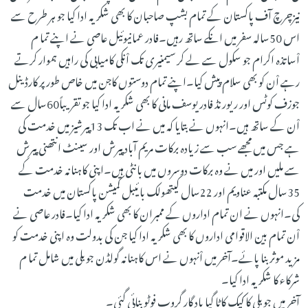
نیزچرچ آف پاکستان کے تمام بشپ صاحبان کا بھی شکریہ ادا کیا جو ہر طرح سے
اس 50سالہ سفر میں انکے ساتھ رہیں۔فادر عمانیوئیل عاصی نے اپنے تما م
اْساتذہ اکرام جو سکول سے لے کر سیمنیری تک اْنکی کامیابی کی راہیں ہموار کرتے
رہے اْن کو بھی سلام پیش کیا۔اپنے تمام دوستوں کاجن میں خاص طور پر کارڈینل
جوزف کوٹس اور ریورنڈ فادر یوسف مانی کا بھی شکریہ ادا کیا جو تقریباً60سال سے
اْن کے ساتھ ہیں۔انہوں نے بتایا کہ میں نے اب تک 13پیرشیز میں خدمت کی
ہے جس میں مجھے سب سے زیادہ برکات مریم آباد پیرش اور سینٹ انتھنی پیرش
سے ملیں اور میں نے وہ برکات دوسروں میں بانٹی ہیں۔اپنی کاہنانہ خدمت کے
35سال مکتبہ عناویم اور 22سال کیتھولک بائیبل کمیشن پاکستان میں خدمت
کی۔انہوں نے ان تمام اداروں کے ممبران کا بھی شکریہ ادا کیا۔فادر عاصی نے
اْن تمام بین الاقوامی اداروں کا بھی شکریہ ادا کیا جن کی بدولت وہ اپنی خدمت کو
مزید موثر بنا پائے۔آخر میں اْنہوں نے اس کاہنانہ گولڈن جوبلی میں شامل تما م
شرکاء کا شکریہ ادا کیا۔
آخر میں جوبلی کا کیک کاٹا گیا یاد گار گروپ فوٹو بنائی گئی۔