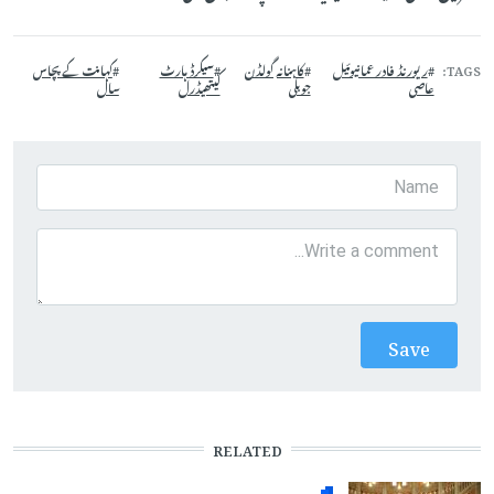
TAGS
ریورنڈ فادر عمانیوئیل
کاہنانہ گولڈن
سیکرڈ ہارٹ
کہانت کے پچاس
عاصی
جوبلی
کیتھیڈرل
سال
RELATED