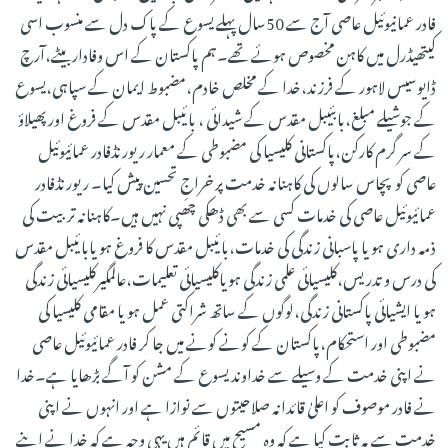
فادر عمانیوئیل عاصی آج سے 50سال پہلے یسوع کے پاک دل سے منسوب اسی
کیتھیڈرل میں کاہن مخصوص ہوئے تھے۔ہم پاکستان کے اس وفاداربیٹے،آرچ
ڈایوسیس لاہور کے فرزند،خدا کے مخلص خادم،مضبوط ایمان کے سپاہی،یسوع
کے جوشیلے مبلغ،بابئیبل مقدس کے شیدائی ، بائیبل مقدس کے فروغ اور پھیلاؤ
کے سر گرم کارکن،پاکستانی کلیسیا کی مضبوطی کے معمار ریورنڈفادر عمائیوئیل
عاصی کو پچاس سالوں کی کاہنانہ خدمت پر خراجِ تحسین پیش کیا۔ ریورنڈفادر
عمائیوئیل عاصی کی خدمات کسی سے بھی ڈھکی چھپی نہیں ہیں۔کاہنانہ تربیت کی
ذمہ داری ہو یا پاسبانی زندگی کی خدمات،بائیبل مقدس کا فروغ ہو یابائیبل مقدس
کی درس و تدریس،کلیسیائی علمی زندگی ہویاکلیسیائی تعلیمات،عالمگیرکلیسیائی زندگی
ہو یا ایشیائی پاکستانی زندگی،لوگوں کے ساتھ شراکتی عمل ہو یا مقامی کلیسیا کی
مضبوطی اور استحکام،پاکستان کے کونے کونے میں جا کر فادر عمائیوئیل عاصی
نے اپنی خدمت کے وسیلے سے خداوند یسوع کے مشن کو آگے بڑھایا ہے۔خدا
نے فادر موصوف کو اعلیٰ قائدانہ صلاحیتوں سے نوازا ہے اور انہوں نے اپنی
خدمت سے یہ ثابت کیا ہے کہ وہ مسیح میں قائم ہیں یہی وجہ ہے کہ خدا نے اپنے