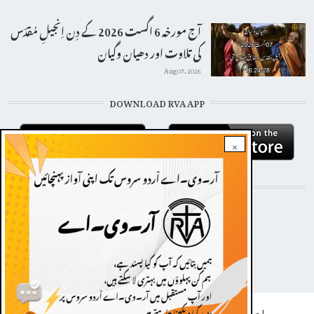
آج مورخہ 6 اگست 2026 کے دِن اِنجیلِ مُقدّس
کی تلاوت اور دھیان وگیان
Aug 07, 2026
DOWNLOAD RVA APP
×
STAY CONNECTED WITH US!