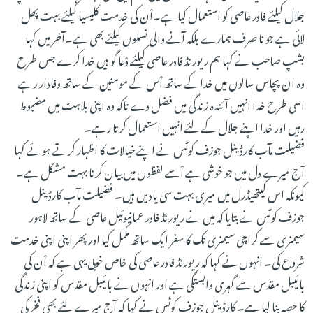
جلال کیلئے فادر عاصی کو استعمال کیا ہے۔اْن کی خدمت کلیسیا کیلئے بہت پھل
لائی ہے جو نا صرف ہمارے بلکہ آنے والی نسلوں کیلئے بھی ہے۔آخر میں کہا
بشپ صاحب نے کہا ہم ریورنڈ فادر عاصی کیلئے دْعا گو ہیں خدا کرے جس طرح
وہ ان پچاس سالوں میں خداکے ساتھ اْس کے مومنین کے ساتھ وفادار رہے
اسی طرح خدا انہیں آئندہ زندگی میں فضل دے تاکہ وہ اپنی بلاہٹ میں مضبوط
رہیں اور خدا اپنے جلال کے لئے انہیں استعمال کرتا رہے۔
فضیلت مآب کارڈینل جوزف کوٹس نے اپنے خیالات کا اظہار کرتے ہوئے کہا
آج میرے دل میں جو خوشی ہے اْسے لفظوں میں بیان کرنا بہت مشکل ہے۔
کیونکہ اس کیتھیڈرل میں میری بہت سی یادیں ہیں۔ فضیلت مآب کارڈینل
جوزف کوٹس نے بتایا کہ میں نے ریورنڈ فادر عمانیوئیل عاصی کے ساتھ لاہور
سیمنری سے کراچی سیمنری تک کا سفر ایک ساتھ مکمل کیا اور پھر اپنی اپنی خدمت
شروع کی۔ انہوں نے کہا کہ ریورنڈ فادر عاصی کی خاص خوبی یہی ہے کہ اْن کی
بائیبل مقدس سے گہری وابستگی ہے اور انہوں نے بائیبل مقدس کو اپنی زندگی
کا حصہ بنا لیا ہے۔ کارڈینل جوزف کوٹس نے کہا کہ آج میرے لئے بھی فخر کی