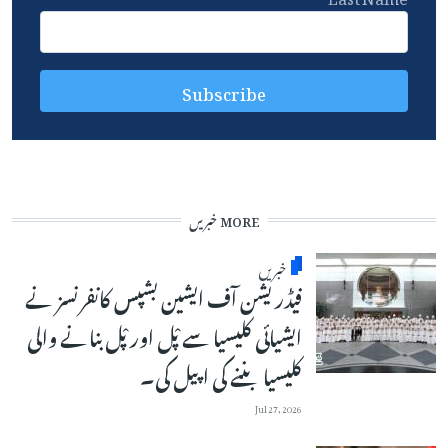
MORE خبریں
خبریں
فیڈریشن آف ایشین بشپس کانفرنسز نے
ایشیائی کلیسیا سے پْل اور پْل بنانے والی
کلیسیا بننے کی اپیل کی۔
Jul 27, 2026