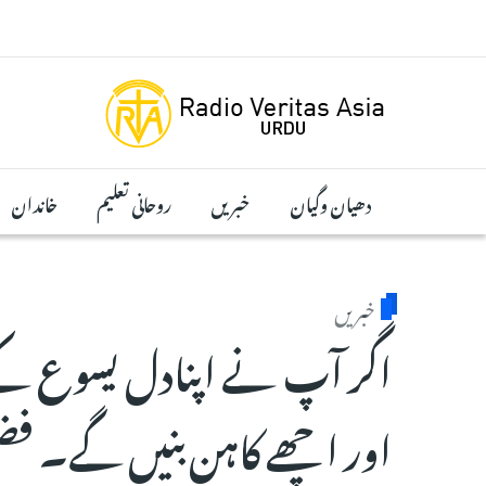
Skip to main conten
دھیان وگیان
خبریں
روحانی تعلیم
خاندان
خبریں
اگر آپ نے اپنادل یسوع کے 
اور اچھے کاہن بنیں گے۔ ف