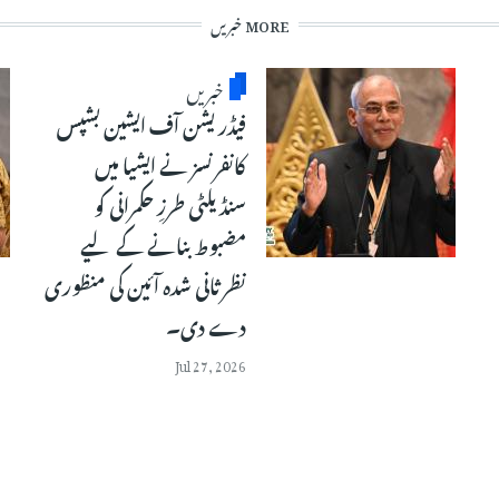
MORE خبریں
خبریں
فیڈریشن آف ایشین بشپس
کانفرنسز نے ایشیا میں
سنڈیلٹی طرزِ حکمرانی کو
مضبوط بنانے کے لیے
نظرثانی شدہ آئین کی منظوری
دے دی۔
Jul 27, 2026