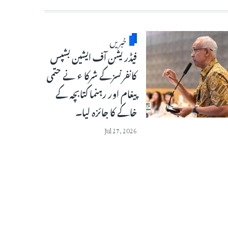
خبریں
فیڈریشن آف ایشین بشپس
کانفرنسزکے شرکا ء نے حتمی
پیغام اور رہنما کتابچہ کے
خاکے کا جائزہ لیا۔
Jul 27, 2026