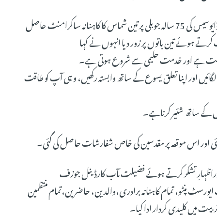
فضیلت مآب آرچ بشپ بینی ٹراوس نے اپنے وعظ میں کہا کہ ڈایوسیس کی 75 سالہ جوبلی پر تین شماس کا کاہنانہ ساکرامنٹ حاصل
کرتے ہوئے تین باتوں پر زور دیا انہوں نے کہا
لگائیں اور اپنا تعلق یسوع کے ساتھ وابستہ رکھیں، و ہی آپ کو طاقت
ی گئی اور اس موقعہ پر مقدسین کی خاص شفارشات حاصل کی گئی۔
ی اوراظہارِ تشکر کرتے ہوئے فضیلت مآب کارڈینل جوزف
ٹ پنٹو، تمام کاہنانہ برادری،والدین، حاضرین،تمام منتظمین
ہ تربیت میں کلیدی کردار ادا کیا۔