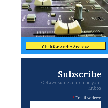
Click for Audio Archive
Subscribe
Get awesome content in your
inbox.
Email Address