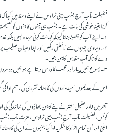
کرنا یقیناخوشی کی بات ہے۔ بشپ جی تینوں کاہنوں کو نصیحت 
۱۔ اپنے آ پ کو چھوٹابنانا کیونکہ کہانت کوئی عہد ہ نہیں بلکہ خدمت ہے اور خدمت حلیمی سے شروع ہوتی ہے۔
۲۔ دنیاوی چیزوں سے لاتعلقی رکھیں اور اپنا دھیان صلیب پر 
دے گا تاکہ آپ مقدس کاہن بنیں۔
۳۔ یسوع ہمیں پیار اور محبت کا درس دیتا ہے جو ہمیں دوسروں کے ساتھ شئیر کرناہے۔
اس کے بعد تینوں امیدواروں کی کاہنانہ تقرری کی رسم ادا ک
آخر میں فادر عقیل اختر نے پنے کاہن بھائیوں کی نمائندگی ک
کوٹس،فضیلت مآب آرچ بشپ بینی ٹراوس،عزت مآب بشپ ایورس
اعلیٰ اور اْن تمام افراد کا شکریہ ادا کیا جنہوں نے اْن کی کاہنان