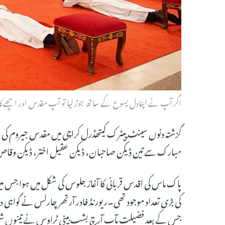
اگر آپ نے اپنادل یسوع کے ساتھ جوڑ لیا تو آپ مقدس اور اچھے
گزشتہ دنوں سینٹ پیٹرک کیتھڈرل کراچی میں مقدس جیروم ک
مبارک سے تین ڈیکن صاحبان، ڈیکن عقیل اختر، ڈیکن وقاص بر
پاک ماس کی اقدس قربانی کا آغاز جلوس کی شکل میں ہوا جس 
کی بڑی تعداد موجود تھی۔ریورنڈ فادر آرتھر چارلس نے گواہی 
جس کے بعد فضیلت مآب آرچ بشپ بینی ٹراوس نے تینوں شما