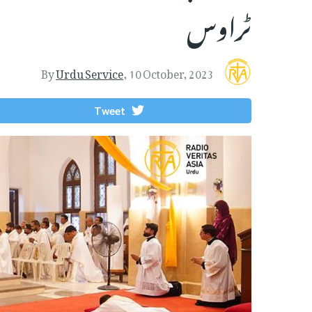
ٹراوس
By
Urdu Service
,
10 October, 2023
Tweet