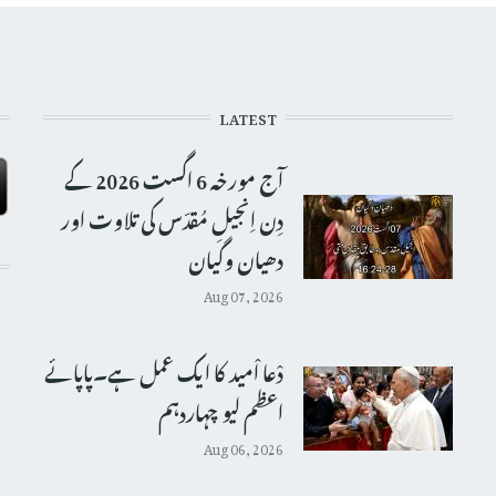
LATEST
آج مورخہ 6 اگست 2026 کے
دِن اِنجیلِ مُقدّس کی تلاوت اور
دھیان وگیان
Aug 07, 2026
دْعا اْمید کا ایک عمل ہے۔پاپائے
اعظم لیو چہاردہم
Aug 06, 2026