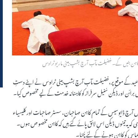
 کاہن بنیں گے۔ فضیلت مآب آرچ بشپ بینی ماریو ٹراوس
ی عید کے موقع پر،فضیلت مآب آرچ بشپ بینی ٹراوس نے اپنے دستِ
ائن اور ڈیکن سُنیل سرفراز کو کاہنانہ خدمت کے لیے مخصوص کیا۔
میں آرچ ڈایوسیس کے تمام کاہن صاحبان، سسٹر صاحبات اور کلیسیاء
دی کہ یہ تینوں ڈیکن اس لائق پائے گئے ہیں کہ کاہن مخصو ص ہوں۔
س کو کاہن ہونے کے لئے چُنا۔