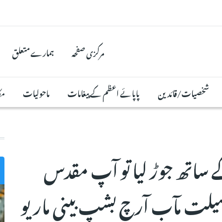
مرکزی صفحہ
ہمارے متعلق
شخصیات/قائدین
پاپائے اعظم کے پیغامات
ماحولیات
مک
ساتھ جوڑ لیا تو آپ مقدس
ضیلت مآب آرچ بشپ بینی ماریو