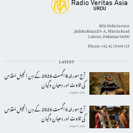
RVA Urdu Service
Rabita Manzil 9-A, Warris Road,
Lahore, Pakistan 54000
Phone: +92 42 35404129
LATEST
آج مورخہ 8 اگست 2026 کے دِن اِنجیلِ مُقدّس
کی تلاوت اور دھیان وگیان
Aug 08, 2026
آج مورخہ 6 اگست 2026 کے دِن اِنجیلِ مُقدّس
کی تلاوت اور دھیان وگیان
Aug 07, 2026