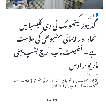
خبریں
گڈ نیوز کیتھولک ٹی وی کلیسیا میں
اتحاد اور ایمانی مضبوطی کی علامت
ہے۔ فضیلت مآب آرچ بشپ بینی
ماریو ٹراوس
Oct 07, 2024
گڈ نیوز کیتھولک ٹی وی کلیسیا میں اتحاد اور ایمانی مضبوطی کی علامت ہے۔
فضیلت مآب آرچ بشپ بینی ماریو ٹراوس
LATEST