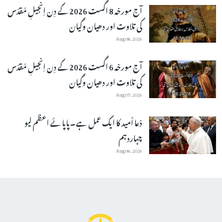
آج مورخہ 8 اگست 2026 کے دِن اِنجیلِ مُقدّس
کی تلاوت اور دھیان وگیان
Aug 08, 2026
آج مورخہ 6 اگست 2026 کے دِن اِنجیلِ مُقدّس
کی تلاوت اور دھیان وگیان
Aug 07, 2026
دْعا اْمید کا ایک عمل ہے۔پاپائے اعظم لیو
چہاردہم
Aug 06, 2026