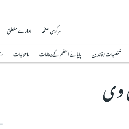
مرکزی صفحہ
ہمارے متعلق
شخصیات/قائدین
پاپائے اعظم کے پیغامات
ماحولیات
مک
ی وی