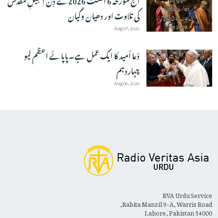
کی تلاوت اور دھیان وگیان
Aug 07, 2026
دْعا اْمید کا ایک عمل ہے۔پاپائے اعظم لیو
چہاردہم
Aug 06, 2026
RVA Urdu Service
Rabita Manzil 9-A, Warris Road,
Lahore, Pakistan 54000