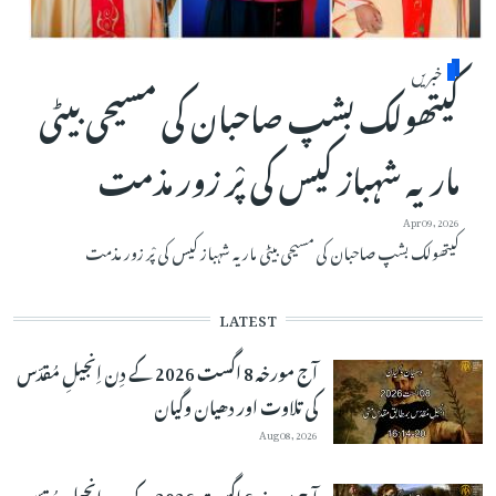
خبریں
کیتھولک بشپ صاحبان کی مسیحی بیٹی
ماریہ شہباز کیس کی پْر زور مذمت
Apr 09, 2026
کیتھولک بشپ صاحبان کی مسیحی بیٹی ماریہ شہباز کیس کی پْر زور مذمت
LATEST
آج مورخہ 8 اگست 2026 کے دِن اِنجیلِ مُقدّس
کی تلاوت اور دھیان وگیان
Aug 08, 2026
آج مورخہ 6 اگست 2026 کے دِن اِنجیلِ مُقدّس