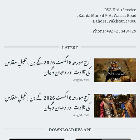
RVA Urdu Service
Rabita Manzil 9-A, Warris Road,
Lahore, Pakistan 54000
Phone: +92 42 35404129
LATEST
آج مورخہ 8 اگست 2026 کے دِن اِنجیلِ مُقدّس
کی تلاوت اور دھیان وگیان
Aug 08, 2026
آج مورخہ 6 اگست 2026 کے دِن اِنجیلِ مُقدّس
کی تلاوت اور دھیان وگیان
Aug 07, 2026
DOWNLOAD RVA APP