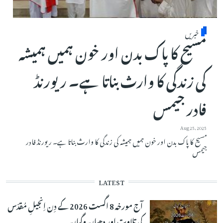
خبریں
مسیح کا پاک بدن اور خون ہمیں ہمیشہ
کی زندگی کا وارث بناتا ہے۔ ریورنڈ
فادر جیمس
Aug 25, 2025
مسیح کا پاک بدن اور خون ہمیں ہمیشہ کی زندگی کا وارث بناتا ہے۔ ریورنڈ فادر
جیمس
LATEST
آج مورخہ 8 اگست 2026 کے دِن اِنجیلِ مُقدّس
کی تلاوت اور دھیان وگیان