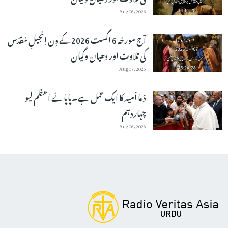
Aug 08, 2026
آج مورخہ 6 اگست 2026 کے دِن اِنجیلِ مُقدّس
کی تلاوت اور دھیان وگیان
Aug 07, 2026
دْعا اْمید کا ایک عمل ہے۔پاپائے اعظم لیو
چہاردہم
Aug 06, 2026