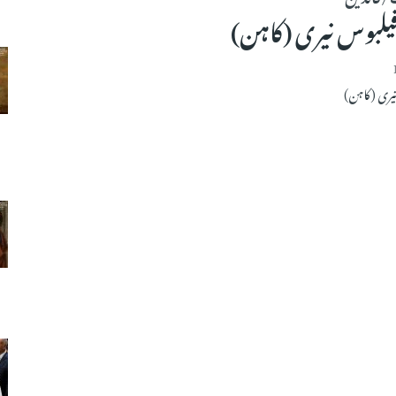
لبوس نیری (کاہن)
یری (کاہن)