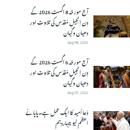
آج مورخہ 8 اگست 2026 کے
دِن اِنجیلِ مُقدّس کی تلاوت اور
دھیان وگیان
Aug 08, 2026
آج مورخہ 6 اگست 2026 کے
دِن اِنجیلِ مُقدّس کی تلاوت اور
دھیان وگیان
Aug 07, 2026
دْعا اْمید کا ایک عمل ہے۔پاپائے
اعظم لیو چہاردہم