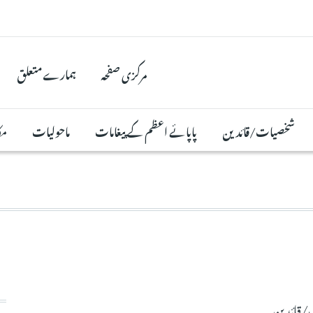
مرکزی صفحہ
ہمارے متعلق
شخصیات/قائدین
پاپائے اعظم کے پیغامات
ماحولیات
مک
قائدین