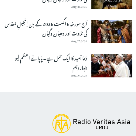
Aug 08, 2026
آج مورخہ 6 اگست 2026 کے دِن اِنجیلِ مُقدّس
کی تلاوت اور دھیان وگیان
Aug 07, 2026
دْعا اْمید کا ایک عمل ہے۔پاپائے اعظم لیو
چہاردہم
Aug 06, 2026