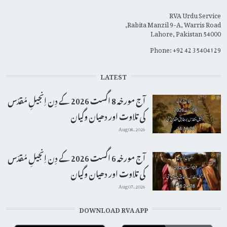
RVA Urdu Service
Rabita Manzil 9-A, Warris Road,
Lahore, Pakistan 54000
Phone: +92 42 35404129
LATEST
آج مورخہ 8 اگست 2026 کے دِن اِنجیلِ مُقدّس
کی تلاوت اور دھیان وگیان
Aug 08, 2026
آج مورخہ 6 اگست 2026 کے دِن اِنجیلِ مُقدّس
کی تلاوت اور دھیان وگیان
Aug 07, 2026
DOWNLOAD RVA APP