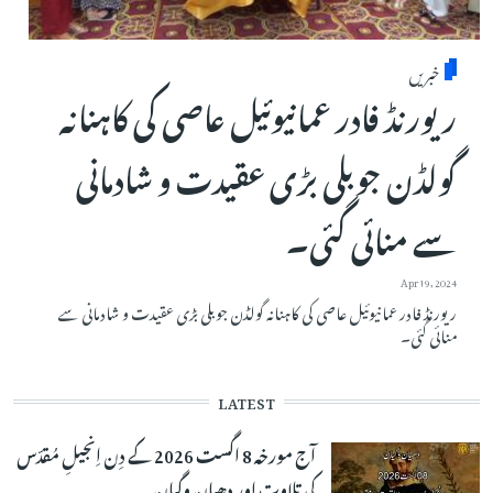
خبریں
ریورنڈ فادر عمانیوئیل عاصی کی کاہنانہ
گولڈن جوبلی بڑی عقیدت و شادمانی
سے منائی گئی۔
Apr 19, 2024
ریورنڈ فادر عمانیوئیل عاصی کی کاہنانہ گولڈن جوبلی بڑی عقیدت و شادمانی سے
منائی گئی۔
LATEST
آج مورخہ 8 اگست 2026 کے دِن اِنجیلِ مُقدّس
کی تلاوت اور دھیان وگیان