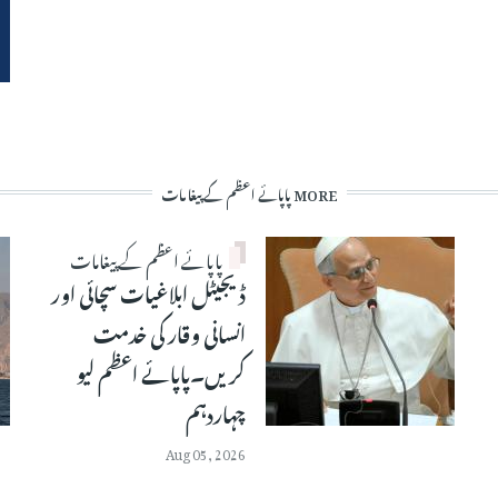
MORE پاپائے اعظم کے پیغامات
پاپائے اعظم کے پیغامات
ڈیجیٹل ابلاغیات سچائی اور
انسانی وقار کی خدمت
کریں۔پاپائے اعظم لیو
چہاردہم
Aug 05, 2026