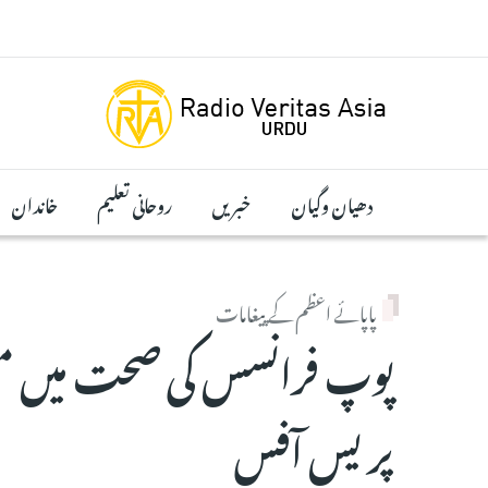
Skip to main conten
دھیان وگیان
خبریں
روحانی تعلیم
خاندان
پاپائے اعظم کے پیغامات
پوپ فرانسس کی صحت میں مع
پریس آفس