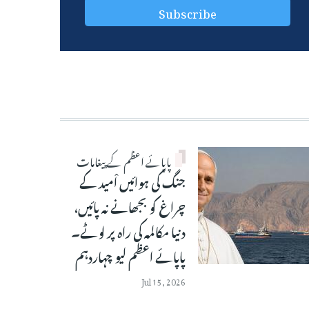
پاپائے اعظم کے پیغامات
جنگ کی ہوائیں اْمید کے
چراغ کو بجھانے نہ پائیں،
دنیا مکالمہ کی راہ پر لوٹے۔
پاپائے اعظم لیو چہاردہم
Jul 15, 2026