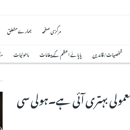
مرکزی صفحہ
ہمارے متعلق
شخصیات/قائدین
پاپائے اعظم کے پیغامات
ماحولیات
مک
مولی بہتری آئی ہے۔ہولی سی