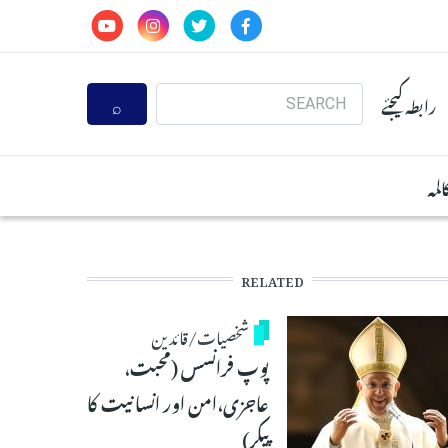
Search
رابطہ کیجئے
المہ
RELATED
شخصیات/قائدین
پوپ فرانسس (محبت،
عاجزی،امن اور انسانیت کا
پیکر)