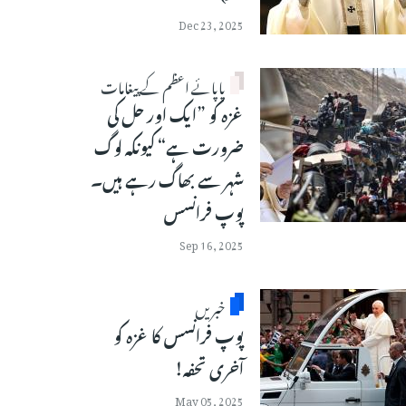
Dec 23, 2025
پاپائے اعظم کے پیغامات
غزہ کو ”ایک اور حل کی
ضرورت ہے“ کیونکہ لوگ
شہر سے بھاگ رہے ہیں۔
پوپ فرانسس
Sep 16, 2025
خبریں
پوپ فرانسس کا غزہ کو
آخری تحفہ!
May 05, 2025