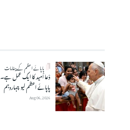
پاپائے اعظم کے پیغامات
دْعا اْمید کا ایک عمل ہے۔
پاپائے اعظم لیو چہاردہم
Aug 06, 2026