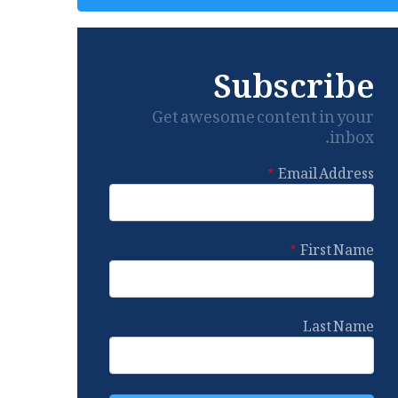
Subscribe
Get awesome content in your
inbox.
Email Address
First Name
Last Name