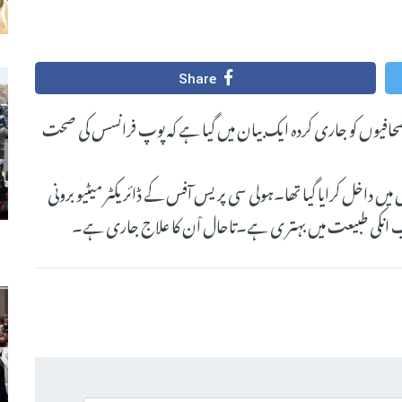
Share
 جانب سے صحافیوں کو جاری کردہ ایک بیان میں گیا ہے کہ پوپ فرانسس کی صحت
یں داخل کرایا گیا تھا۔ہولی سی پریس آفس کے ڈائریکٹر میٹیو برونی
 اب انکی طبیعت میں بہتر ی ہے۔تاحال اْن کا علاج جاری ہے۔