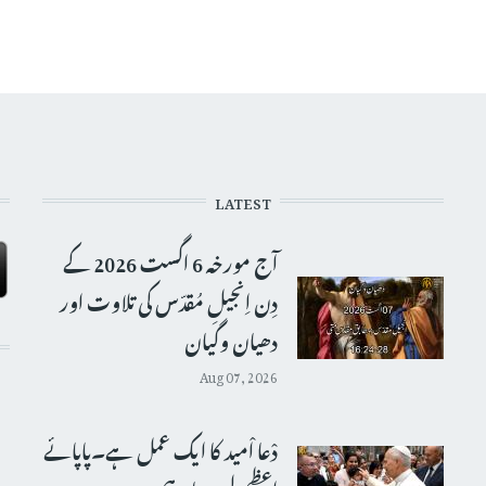
LATEST
آج مورخہ 6 اگست 2026 کے
دِن اِنجیلِ مُقدّس کی تلاوت اور
دھیان وگیان
Aug 07, 2026
دْعا اْمید کا ایک عمل ہے۔پاپائے