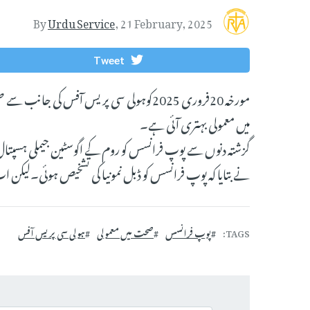
By
Urdu Service
,
21 February, 2025
Tweet
مورخہ 20فروری 2025کوہولی سی پریس آفس کی
میں معمولی بہتری آئی ہے۔
گزشتہ دنوں سے پوپ فرانسس کو روم کے اگوسٹین جیملی ہسپتال م
نے بتایا کہ پوپ فرانسس کو ڈبل نمونیا کی تشخیص ہوئی۔لیکن
TAGS
پوپ فرانسس
صحت میں معمولی
ہولی سی پریس آفس