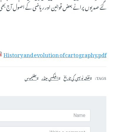
گئے صدیوں پرانے بعض قوانین اور ریاضی کے اصول آج بھی
History and evolution of cartography.pdf
TAGS
نقشہ نویسی کی تاریخ
اینیکسی مینڈر
بطلیموس