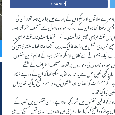
Share
وہ دوسرے علاقوں اور جگہوں کے بارے میں جاننا چاہتا تھا، ان کی
چسپی رکھتا تھا جو ان کے ارد گرد موجود ماحول سے مختلف نظر آتا ہو۔
 میں نقشہ نویسی جیسی قابلیت پیدا کرنے کا باعث بنا۔نقشہ نویسی کی
 تحریری شکل میں رابطہ کا ایک ذریعہ سمجھا جاتا تھا۔ نقشہ نویسی کی
اس وقت فرانس کے ایک چھوٹے سے گاؤں لاسکو کا نقشہ دنیا کے قدیم ترین نقشوں
موجود غاروں کی دیواروں پر کنندہ،مختلف اطراف کے نقشے
ائی گئی تھیں جس سے یہ اندازہ لگاٰ جا سکتا تھا کہ ان کے ذریعے شکار
کے معمولات کو تصاویر اور نقشوں کی مدد سے واضح کیا گیا تھانیز ان
ن کیا گیا تھا۔
ں پر بنائی گئی تصاویر کو اولین نقشوں میں شمار کیا جاتا ہے۔ ان نقشوں میں قصبہ کے
گھروں اور گلیوں کو دکھایا گیا تھا اور اطراف میں موجود آتش فشاں پہاڑ کو واضح کیا گیا تھا۔عراق میں 25 ویں صدی قبل مسیح میں بنی