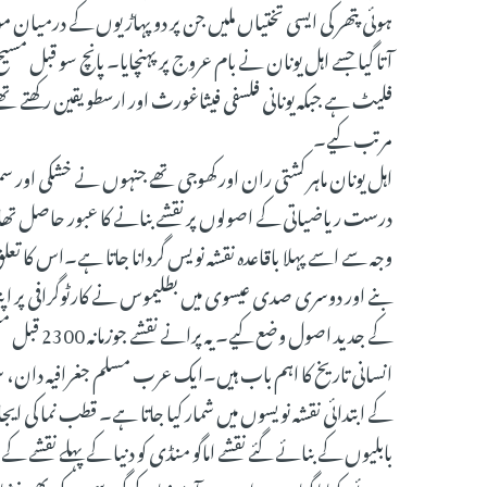
ہوئی پتھر کی ایسی تختیاں ملیں جن پر دو پہاڑیوں کے درمیان مو
آتا گیا جسے اہل یونان نے بام عروج پر پہنچایا۔ پانچ سو قبل مسیح ک
فلیٹ ہے جبکہ یونانی فلسفی فیثاغورث اور ارسطو یقین رکھتے تھے
مرتب کیے۔
اہل یونان ماہر کشتی ران اور کھوجی تھے جنہوں نے خشکی اور سمن
درست ریاضیاتی کے اصولوں پر نقشے بنانے کا عبور حاصل تھا۔ مع
وجہ سے اسے پہلا باقاعدہ نقشہ نویس گردانا جاتا ہے۔اس کا تعل
بنے اور دوسری صدی عیسوی میں بطلیموس نے کارٹوگرافی پر اپ
کے جدید اصو
انسانی تاریخ کا اہم باب ہیں۔ایک عرب مسلم جغرافیہ دان، سیاح 
کے ابتدائی نقشہ نویسوں میں شمار کیا جاتا ہے۔ قطب نما کی 
بابلیوں کے بنائے گئے نقشے اماگو منڈی کو دنیا کے پہلے نقشے 