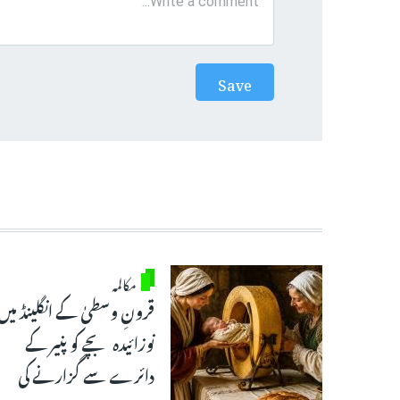
مکالمہ
قرونِ وسطیٰ کے انگلینڈ میں
نوزائیدہ بچے کو پنیر کے
دائرے سے گزارنے کی