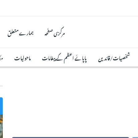
مرکزی صفحہ
ہمارے متعلق
شخصیات/قائدین
پاپائے اعظم کے پیغامات
ماحولیات
مک