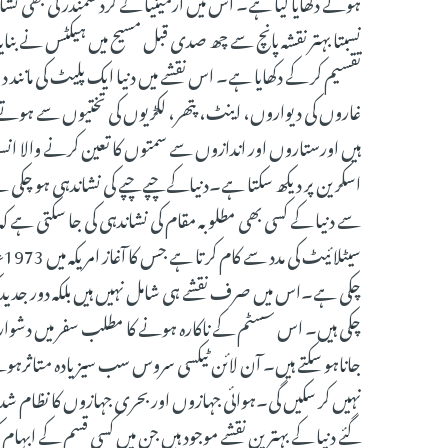
ہوئے دکھایا گیا ہے۔ اس میں آرمینیا کے گرد سمندر کی بھی نشا
نسبتا بہتر نقشہ پانچ سے چھ صدی قبل مسیح میں ہیکٹس نے بنای
تقسیم کر کے دکھایا ہے۔ اس نقشے میں دنیا ایک پلیٹ کی مانند
غاروں کی دیواروں، اینٹ، پتھر، لکڑیوں کی تختیوں سے ہوت
ہیں اورستاروں اور اندازوں سے سمتوں کا تعین کرنے والا انس
اسکرین پر دیکھ سکتا ہے۔دنیاکے چپے چپے کی نشاندہی ہو چکی ہ
سے دنیا کے کسی بھی مطلوبہ مقام کی نشاندہی کی جا سکتی ہے ک
سی
چکی ہے۔اس میں صرف نقشے ہی شامل نہیں ہیں بلکہ دور جدید کی
چکی ہیں۔ اس سسٹم کے ناکارہ ہونے کا مطلب سفر میں دشواری، 
جاناہو سکتے ہیں۔ آن لائن ٹیکسی سروس سب سیزیادہ متاثرہونے 
نہیں کر سکیں گی۔ہوائی جہازوں اور بحری جہازوں کا نظام شد
گئے دنیا کے بہترین نقشے موجود ہیں جن میں کسی قسم کے ابہا