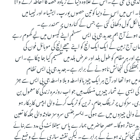
ندہی کی گئی ہے۔اس کے علاوہ دنیا کے زیادہ حصہ کا احاطہ کرنے والا
ا۔ اس میں اس نے دنیا کو تین حصوں یورپ، ایشیاء اور لیبیا میں
 دبالکل گول دکھائی گئی ہے جس کے کناروں پر سمندر ہے۔
ے ہوئے آج ہم جدید جی پی ایس سسٹم اپنے کیسوں میں لیے گھوم رہے
ان آج زمین کے ایک ایک انچ کو اپنے چھے انچ کی موبائل فون کی
ے اور ہر مقام کو طول بلد اور عرض بلد میں تقسیم کیا جا چکاہے۔اس
ہ بھٹکنے کی گنجائش ناہونے کے برابر ہے۔جدید جی پی ایس نظام
ٹلائیٹ کی مدد سے کام کر تا ہے جس کا آغاز امریکہ میں 1973ء میں ہوا تھا اور آج ہر ایک چیز بالواسطہ و بلا واسطہ جی پی ایس سے جڑ
 ایسی بے شمار چیزیں منسلک ہیں جو اب روزمرہ زندگی کا معمول بن
سڑکوں پر ٹریفک جام، ٹرین کو ٹریک کرنے والی ایپس کا بیکار ہو
والی چیزوں میں سے ہوگی۔ ایمسرجنسی سروسز حادثہ والی جگہ کا تعین
ید متاثر ہوگا۔عصر حاضر میں ہمارے پاس سیٹلائٹ کی مدد سے بنائے
م کی گنجائش نہ ہونے کے برابر ہے۔ لیکن نقشہ سازی کے لیے وضع کیے