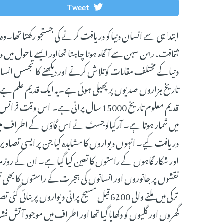
Tweet
ابتدا ہی سے انسان دنیا کو دریافت کرنے کی جستجو رکھتا تھا۔
ثقافت، رہن سہن سے آگاہ ہونا چاہتا تھااور ایسے ماحول میں دل
دنیا کے مختلف مقامات کوتلاش کرنے اور دیکھنے کا تجسس انسان
تاریخ ہزاروں صدیوں پر پھیلی ہوئی ہے۔یہ ایک قدیم علم ہے جسے
قدیم معلوم تاریخ 15000 سال پرانی ہے۔ 
میں شمار ہوتا ہے۔ آرکیالوجسٹ نے اس گاؤں کے اطراف میں 
دریافت کیے۔ انہوں دیواروں کا مشاہدہ کیا جن پر ایسی تصاویر بن
اور شکار گاہوں کے راستوں کا تعین کیا گیا ہے۔ ان کے روزمرہ 
نقشوں پر جانوروں اور انسانوں کی ہجرت کے راستوں کا بھی تعی
ترکی میں ملنے والی 6200 قبل مسیح پرانی دیوارو