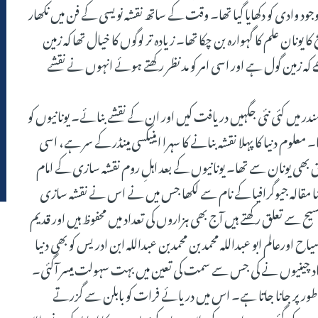
جود وادی کو دکھایا گیا تھا۔ وقت کے ساتھ نقشہ نویسی کے فن میں نکھار
ا یونان علم کا گہوارہ بن چکا تھا۔ زیادہ تر لوگوں کا خیال تھا کہ زمین
 کہ زمین گول ہے اور اسی امر کو مد نظر رکھتے ہوئے انہوں نے نقشے
در میں کئی نئی جگہیں دریافت کیں اور ان کے نقشے بنائے۔ یونانیوں کو
لوم دنیا کا پہلا نقشہ بنانے کا سہرا اینیکسی مینڈر کے سر ہے، اسی
ق بھی یونان سے تھا۔ یونانیوں کے بعد اہلِ روم نقشہ سازی کے امام
نا مقالہ جیوگرافیا کے نام سے لکھا جس میں نے اس نے نقشہ سازی
ل وضع کیے۔ یہ پرانے نقشے جوزمانہ 2300 قبل مسیح سے تعلق رکھتے ہیں آج بھی ہزاروں کی تعداد میں محفوظ ہیں اور قدیم
اورعالم ابو عبداللہ محمد بن محمدبن عبداللہ ابن ادریس کو بھی دنیا
ایجاد چینیوں نے کی جس سے سمت کی تعین میں بہت سہولت میسر آگئی۔
کے طور پر جانا جاتا ہے۔ اس میں دریائے فرات کو بابلن سے گزرتے