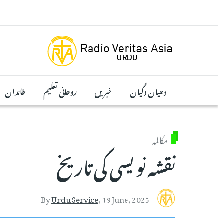
Skip to main conten
دھیان وگیان
خبریں
روحانی تعلیم
خاندان
مکالمہ
نقشہ نویسی کی تاریخ
By
Urdu Service
,
19 June, 2025