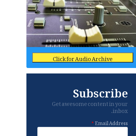
Click for Audio Archive
Subscribe
Get awesome content in your
inbox.
Email Address