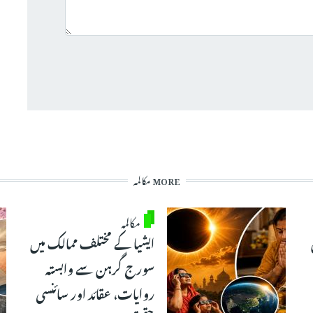
MORE مکالمہ
مکالمہ
ایشیا کے مختلف ممالک میں
سورج گرہن سے وابستہ
روایات، عقائد اور سائنسی