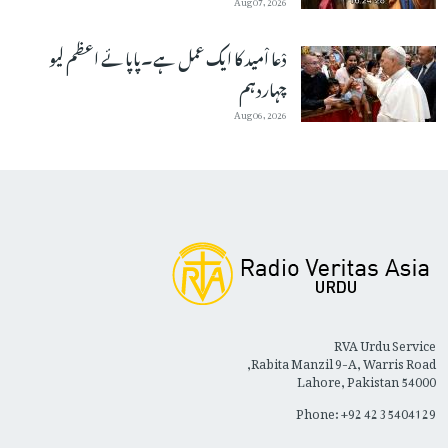
دْعا اْمید کا ایک عمل ہے۔پاپائے اعظم لیو
چہاردہم
Aug 06, 2026
RVA Urdu Service
Rabita Manzil 9-A, Warris Road,
Lahore, Pakistan 54000
Phone: +92 42 35404129