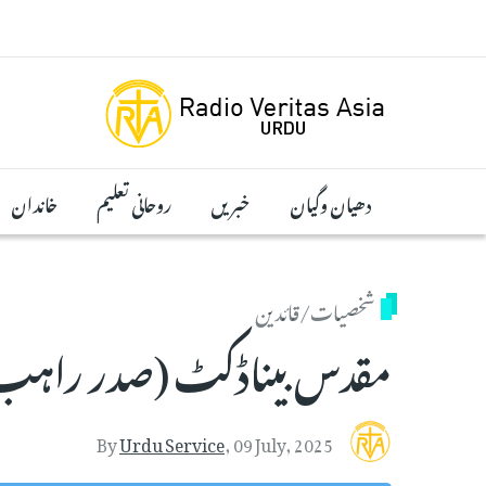
Skip to main conten
دھیان وگیان
خبریں
روحانی تعلیم
خاندان
شخصیات/قائدین
مقدس بیناڈکٹ (صدر راہب
By
Urdu Service
,
09 July, 2025