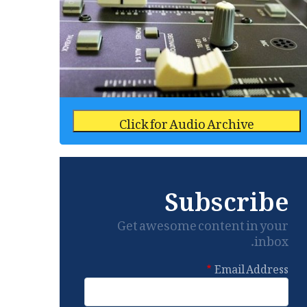
Click for Audio Archive
Subscribe
Get awesome content in your
inbox.
Email Address