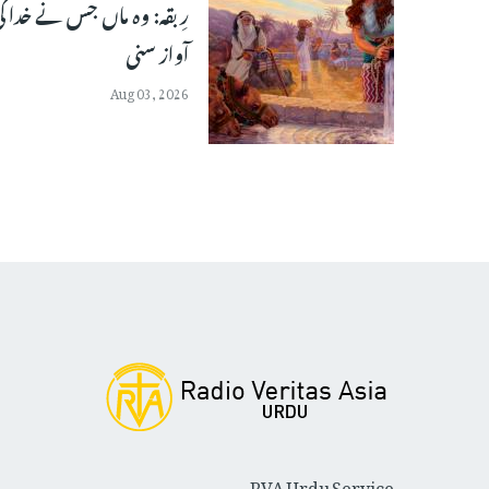
رِبقہ: وہ ماں جس نے خدا ک
آواز سنی
Aug 03, 2026
RVA Urdu Service