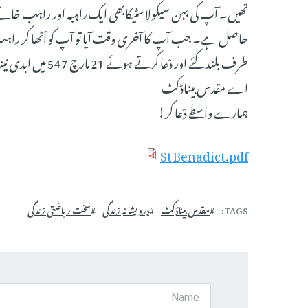
تھیں۔ آپ کی بہن سیکولاسٹیکابھی ایک راہبہ اور راہب خانے ک
حاصل ہے۔ جب آپ کا آخری وقت آیا تو آپ کو اْٹھا کر راہب خا
طرف بلند کئے اور دْعا کرتے ہوئے 21 مارچ 547 میں ابدی نیند سو گئے۔ آپ کی عید11 جولائی کو منائی جاتی ہے۔
اے مقدس بیناڈکٹ
ہمارے واسطے دْعا کر!
St Benadict.pdf
TAGS
مقدس بیناڈکٹ
درویشانہ زندگی
سخت ریاضتی زندگی