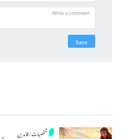
شخصیات/قائدین