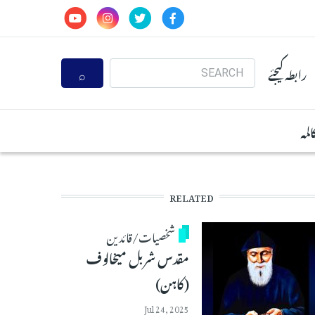
Search
رابطہ کیجئے
المہ
RELATED
شخصیات/قائدین
مقدس شربل میخالوف
(کاہن)
Jul 24, 2025