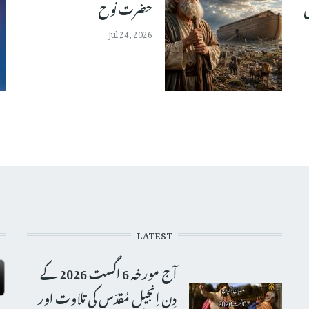
ی
حضرت نوح
Jul 24, 2026
LATEST
آج مورخہ 6 اگست 2026 کے
دِن اِنجیلِ مُقدّس کی تلاوت اور