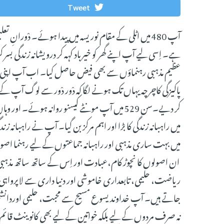
Tweet
آپ 480 میں اٹلی کے مقام نوریسہ میں پیدا ہوئے۔ دْورا
ہے۔ اِسی لیے آپ اپنے گھر کو خیرباد کہہ کر درویشانہ زند
عظیم مذہبی رہنماؤں سے بھی فیض حاصل کیا۔ اب آپ اپنی دْ
پاکیزگی کاچرچہ یہاں تک ہونے لگا کہ دْور دْور سے لوگ آپ
کر دیے۔سن 529 میں آپ مونٹے کیسنو روانہ ہوئے۔
میں راہبانہ زندگی کا بڑا اور اہم مرکز بن گیا۔ آپ نے راہبانہ زن
میں بہت ساری مذہبی اور راہبانہ جماعتوں کے لیے رہنما ا
ان اصولوں کا نچوڑ کام،عبادت اور اِس کے ساتھ ساتھ مذہبی
ریاضت، حلیمی، تابعداری خاموشی اور دنیا داری سے لاپرواہی
جاتے ہیں۔ آپ خداوند یسوع مسیح سے محبت، حلیمی اوردانشمن
نہ صرف مردوں کے لیے بلکہ خواتین کے لیے بھی کانوینٹ قائم