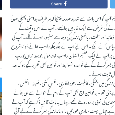
Share
نِ تعلیم آپ کو اس بات سے شدید صدمہ پہنچا کہ ہر طرف بدامنی پھیلی ہوئی
گی بسر کرنے کی غرض سے ایک غار میں جابسے۔ آپ نے اس وقت کے
عائیہ اور سخت ریاضتی زندگی کی وجہ سے مشہور ہونے لگے۔ آپ کی
 کے پاس آنے لگے۔ اس لیے آپ نے جگہ جگہ راہب خانے بنوانا شروع
 اور وہاں پر آپ نے ایک عظیم الشان راہب خانہ بنوایا جو بعد ازاں یورپ
دگی بسر کرنے کے لیے قواعد و ضوابط اور قوانین بھی تحریر کیے جو کہ بعد
صول ثابت ہوئے۔
 زندگی میں پختگی، کاملیت،خود انکاری، نفس کشی، ضبط ِنفس،
 پر مبنی تھا۔ یہ قوانین آج بھی آپ کے نام کے حوالے سے ہی جانے
دی کی خوبی پر زور دیتے تھے۔یہاں یہ بات قابلِ ذکر ہے کہ آپ نے
 کیے جہاں بہت ساری عورتیں راہبانہ زندگی بسر کرنے کے لیے آتی