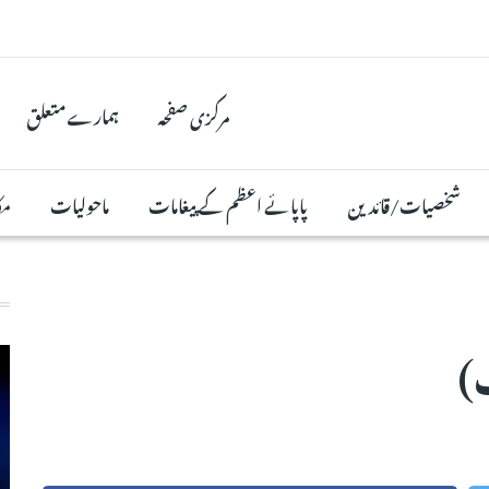
مرکزی صفحہ
ہمارے متعلق
شخصیات/قائدین
پاپائے اعظم کے پیغامات
ماحولیات
مک
)