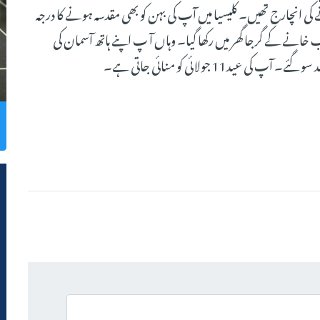
ی انچارج تھیں۔ کلیسیا میں آپ کی بہن کو بھی مقدسہ ہونے کا درجہ
نے کے گرجا گھر میں رکھا گیا۔ وہاں آ پ اپنے ہاتھ آسمان کی