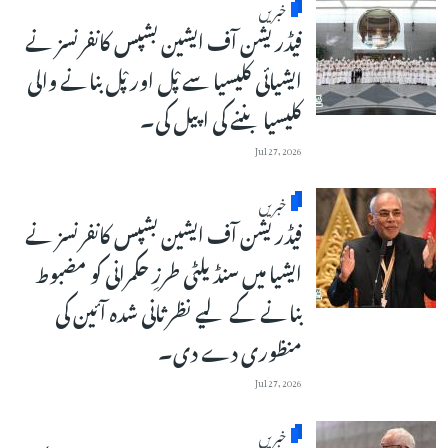
خبریں
فیڈریشن آف ایشین بشپس کانفرنسز نے
ایشیائی کلیسیا سے پْل اور پْل بنانے والی
کلیسیا بننے کی اپیل کی۔
Jul 27, 2026
خبریں
فیڈریشن آف ایشین بشپس کانفرنسز نے
ایشیا میں سنڈیلٹی طرزِ حکمرانی کو مضبوط
بنانے کے لیے نظرثانی شدہ آئین کی
منظوری دے دی۔
Jul 27, 2026
خبریں