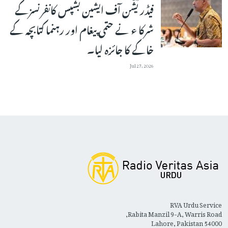
فیڈریشن آف ایشین بشپس کانفرنسزکے
شرکا ء نے حتمی پیغام اور رہنما کتابچہ کے
خاکے کا جائزہ لیا۔
Jul 27, 2026
RVA Urdu Service
Rabita Manzil 9-A, Warris Road,
Lahore, Pakistan 54000