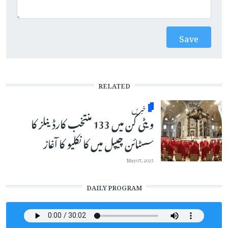
RELATED
خبریں
ویٹی کن میں 133 منتخب کارڈینلز کا
سسٹائن چیپل میں کا نکلیو کا آغاز
May 07, 2025
DAILY PROGRAM