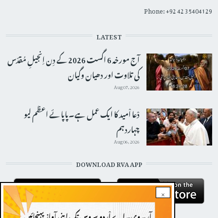
Phone: +92 42 35404129
LATEST
آج مورخہ 6 اگست 2026 کے دِن اِنجیلِ مُقدّس
کی تلاوت اور دھیان وگیان
Aug 07, 2026
دْعا اْمید کا ایک عمل ہے۔پاپائے اعظم لیو
چہاردہم
Aug 06, 2026
DOWNLOAD RVA APP
×