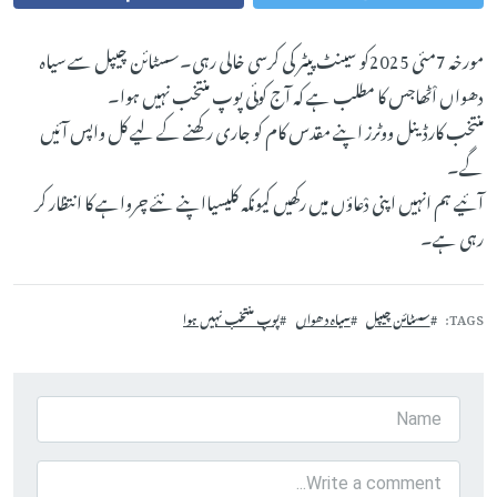
مورخہ 7مئی 2025کو سینٹ پیٹر کی کرسی خالی رہی۔سسٹائن چیپل سے سیاہ
دھواں اْٹھاجس کا مطلب ہے کہ آج کوئی پوپ منتخب نہیں ہوا۔
منتخب کارڈینل ووٹرز اپنے مقدس کام کو جاری رکھنے کے لیے کل واپس آئیں
گے۔
آئیے ہم انہیں اپنی دْعاؤں میں رکھیں کیونکہ کلیسیااپنے نئے چرواہے کا انتظار کر
رہی ہے۔
TAGS
سسٹائن چیپل
سیاہ دھواں
پوپ منتخب نہیں ہوا