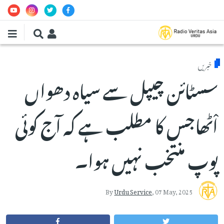
Skip to main conten
خبریں
سسٹائن چیپل سے سیاہ دھواں
اْٹھاجس کا مطلب ہے کہ آج کوئی
پوپ منتخب نہیں ہوا۔
By
Urdu Service
,
07 May, 2025