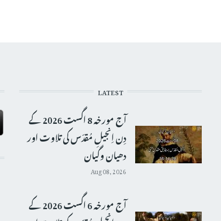
LATEST
آج مورخہ 8 اگست 2026 کے
دِن اِنجیلِ مُقدّس کی تلاوت اور
دھیان وگیان
Aug 08, 2026
آج مورخہ 6 اگست 2026 کے