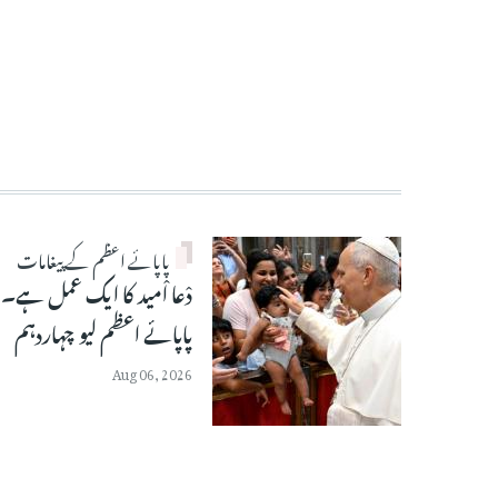
پاپائے اعظم کے پیغامات
دْعا اْمید کا ایک عمل ہے۔
پاپائے اعظم لیو چہاردہم
Aug 06, 2026