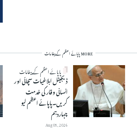
MORE پاپائے اعظم کے پیغامات
پاپائے اعظم کے پیغامات
ڈیجیٹل ابلاغیات سچائی اور
انسانی وقار کی خدمت
کریں۔پاپائے اعظم لیو
چہاردہم
Aug 05, 2026