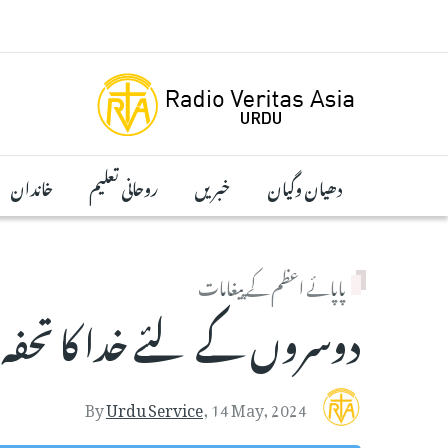
Skip to main conten
دھیان وگیان
خبریں
روحانی تعلیم
خاندان
پاپائے اعظم کے پیغامات
دوسروں کے لئے خدا کا تحف
By
Urdu Service
,
14 May, 2024