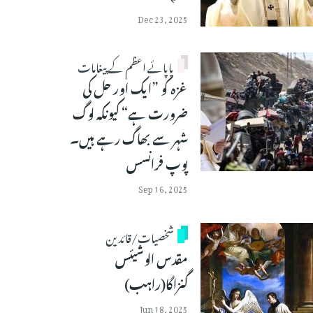
Dec 23, 2025
پاپائے اعظم کے پیغامات
غزہ کو ”ایک اور حل کی
ضرورت ہے“ کیونکہ لوگ
شہر سے بھاگ رہے ہیں۔
پوپ فرانسس
Sep 16, 2025
شخصیات/قائدین
مقدس الوشیئس
گنزاگا(راہب)
Jun 18, 2025