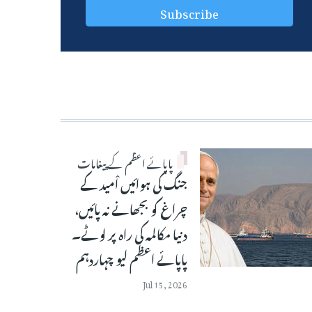
پاپائے اعظم کے پیغامات
جنگ کی ہوائیں اْمید کے
چراغ کو بجھانے نہ پائیں،
دنیا مکالمہ کی راہ پر لوٹے۔
پاپائے اعظم لیو چہاردہم
Jul 15, 2026