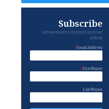
Subscribe
Get awesome content in your
inbox.
Email Address
First Name
Last Name