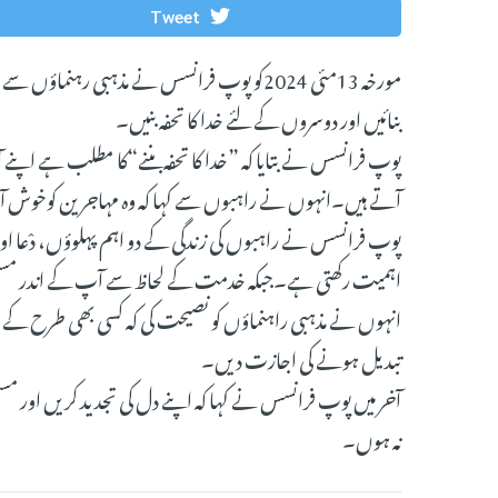
Tweet
مورخہ 13مئی 2024کو پوپ فرانسس نے مذہبی رہنماؤ
بنائیں اور دوسروں کے لئے خدا کا تحفہ بنیں۔
پوپ فرانسس نے بتایا کہ ”خدا کا تحفہ بننے“کا مطلب ہے اپنے آپ
آتے ہیں۔انہوں نے راہبوں سے کہا کہ وہ مہاجرین کوخوش آمدی
پوپ فرانسس نے راہبوں کی زندگی کے دو اہم پہلوؤں، دْعا اور خ
اہمیت رکھتی ہے۔جبکہ خدمت کے لحاظ سے آپ کے اندر مسیح 
انہوں نے مذہبی راہنماؤں کو نصیحت کی کہ کسی بھی طرح کے دن
تبدیل ہونے کی اجازت دیں۔
آخر میں پوپ فرانسس نے کہا کہ اپنے دل کی تجدید کریں اور م
نہ ہوں۔