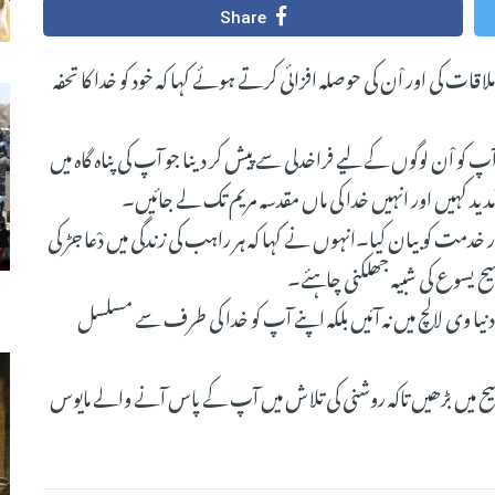
Share
ں سے ملاقات کی اور اْن کی حوصلہ افزائی کرتے ہوئے کہا کہ خود کو خدا کا تحفہ
 کو اْن لوگوں کے لیے فراخدلی سے پیش کر دینا جو آپ کی پناہ گاہ میں
د کہیں اور انہیں خدا کی ماں مقدسہ مریم تک لے جائیں۔
دمت کو بیان کیا۔انہوں نے کہا کہ ہر راہب کی زندگی میں دْعا جڑ کی
یسوع کی شبیہ جھلکنی چاہئے۔
یا وی لالچ میں نہ آئیں بلکہ اپنے آپ کو خدا کی طرف سے مسلسل
سیح میں بڑھیں تاکہ روشنی کی تلاش میں آپ کے پاس آنے والے مایوس