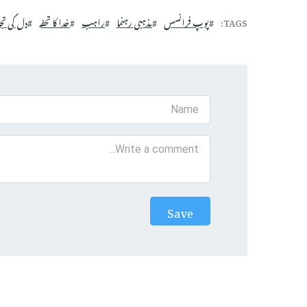
TAGS
پوپ فرانسس
مذہبی رہنما
راہب
خدا کا تحفہ
دل کی تج