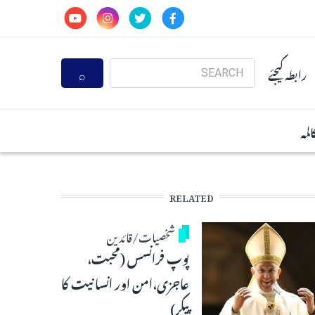
Search
رابطہ کیجئے
المہ
RELATED
شخصیات/قائدین
پوپ فرانسس (محبت،
عاجزی،امن اور انسانیت کا
پیکر)