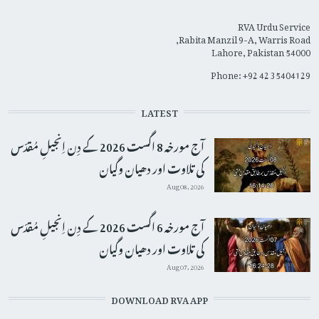
RVA Urdu Service
Rabita Manzil 9-A, Warris Road,
Lahore, Pakistan 54000
Phone: +92 42 35404129
LATEST
آج مورخہ 8 اگست 2026 کے دِن اِنجیلِ مُقدّس
کی تلاوت اور دھیان وگیان
Aug 08, 2026
آج مورخہ 6 اگست 2026 کے دِن اِنجیلِ مُقدّس
کی تلاوت اور دھیان وگیان
Aug 07, 2026
DOWNLOAD RVA APP