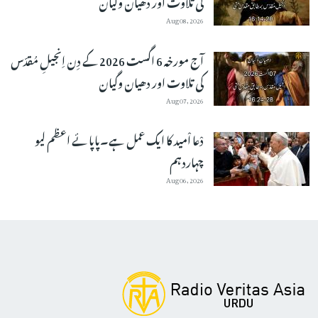
کی تلاوت اور دھیان وگیان
Aug 08, 2026
آج مورخہ 6 اگست 2026 کے دِن اِنجیلِ مُقدّس
کی تلاوت اور دھیان وگیان
Aug 07, 2026
دْعا اْمید کا ایک عمل ہے۔پاپائے اعظم لیو
چہاردہم
Aug 06, 2026