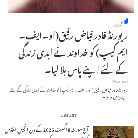
خبریں
ریورنڈ فادر فیاض رفیق(او۔ایف۔
ایم کیپ) کو خداوند نے ابدی زندگی
کے لئے اپنے پاس بلا لیا۔
Feb 26, 2024
ریورنڈ فادر فیاض رفیق(او۔ایف۔ایم کیپ) کو خداوند نے ابدی زندگی کے لئے
اپنے پاس بلا لیا۔
LATEST
آج مورخہ 8 اگست 2026 کے دِن اِنجیلِ مُقدّس