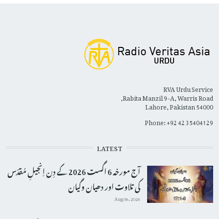
RVA Urdu Service
Rabita Manzil 9-A, Warris Road,
Lahore, Pakistan 54000
Phone: +92 42 35404129
LATEST
آج مورخہ 6 اگست 2026 کے دِن اِنجیلِ مُقدّس
کی تلاوت اور دھیان وگیان
Aug 06, 2026