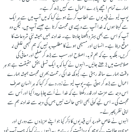
ہمارے تمام اچھے یا برے اعمال سے کہیں بڑھ کر ہے۔
پوپ لیو نے قیدیوں سے خطاب کرتے ہوئے کہا کہ میں آپ میں سے ہر ایک
سے کہتا ہوں کہ خدا آپ سے ویسے ہی محبت کرتا ہے جیسے آپ ہیں، لیکن وہ
آپ کو اس سے بھی بہتر دیکھنا چاہتا ہے۔ خداوند ہمیں ہمیشہ نئی شروعات کا
موقع دیتا ہے۔ انسان اور مسیحی ہونے کا مطلب یہ نہیں کہ ہم کبھی غلطی نہ
کریں، بلکہ یہ ہے کہ ہم توبہ، اصلاح اور سب سے بڑھ کر صلح اور معافی کی
صلاحیت میں بڑھتے جائیں۔انہوں نے کہا کہ یہ ایک تسلی بخش حقیقت ہے جو ہر
وقت ہمارے ساتھ رہتی ہے، کیونکہ خدا کی رحمت بھری محبت ہمیشہ ہمارے
اعمال سے بڑھ کر ہوتی ہے۔پوپ لیو نے زور دے کر کہا کہ ہر انسان صرف
اس وجہ سے عزت اور قدر رکھتا ہے کہ خدا نے اُسے چاہا، پیدا کیا اور اُس سے
محبت کی۔ اس لیے کوئی بھی ایسی حالت نہیں جس کی وجہ سے خداوند ہم سے
اپنی نظر پھیر لے۔
انہوں نے خاص طور پر اُن قیدیوں کا ذکر کیا جو اپنے عزیزوں سے دوری اور
موجودہ حالات کے بوجھ کو برداشت کر رہے ہیں۔انہوں نے کہا کہ جب آپ خود