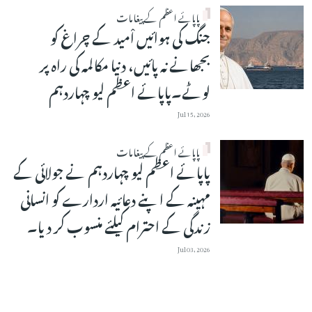
پاپائے اعظم کے پیغامات
جنگ کی ہوائیں اْمید کے چراغ کو
بجھانے نہ پائیں، دنیا مکالمہ کی راہ پر
لوٹے۔پاپائے اعظم لیو چہاردہم
Jul 15, 2026
پاپائے اعظم کے پیغامات
پاپائے اعظم لیو چہاردہم نے جولائی کے
مہینہ کے اپنے دعائیہ اردارے کو انسانی
زندگی کے احترام کیلئے منسوب کر دیا۔
Jul 03, 2026