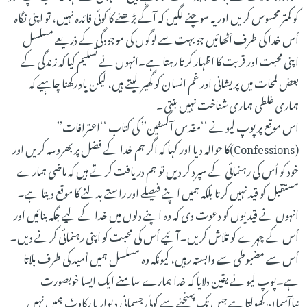
کو کمتر محسوس کریں اور یہ سوچنے لگیں کہ آگے بڑھنے کا کوئی فائدہ نہیں، تو اپنی نگاہ
اُس خدا کی طرف اْٹھائیں جو بہت سے لوگوں کی موجودگی کے ذریعے مسلسل
اپنی محبت اور قربت کا اظہار کرتا رہتا ہے۔انہوں نے تسلیم کیا کہ زندگی کے
بعض لمحات میں پریشانی اور غم انسان کو گھیر لیتے ہیں، لیکن یاد رکھنا چاہیے کہ
ہماری غلطی ہماری شناخت نہیں بنتی۔
اس موقع پر پوپ لیو نے ‘‘مقدس آگسٹین’’ کی کتاب ‘‘اعترافات’’
(Confessions)کا حوالہ دیا اور کہا کہ اگر ہم خدا کے فضل پر بھروسہ کریں اور
خود کو اُس کی رہنمائی کے سپرد کر دیں تو ہم دریافت کرتے ہیں کہ ماضی ہمارے
مستقبل کو قید نہیں کرتا بلکہ ہمیں اپنے فیصلے اور راستے بدلنے کا موقع دیتا ہے۔
انہوں نے قیدیوں کو دعوت دی کہ وہ اپنے دلوں میں خدا کے لیے جگہ بنائیں اور
اُس کے چہرے کو تلاش کریں۔آئیے اُس کی محبت کو اپنی رہنمائی کرنے دیں۔
اُس سے مضبوطی سے وابستہ رہیں، کیونکہ وہ مسلسل ہمیں اْمید کی طرف بلاتا
ہے۔پوپ لیو نے یقین دلایا کہ خدا ہمارے سامنے ایک ایسا خوبصورت
نیاآسمان کھولتا ہے جس تک پہنچنے سے کوئی جسمانی دیوار یا رکاوٹ ہمیں نہیں