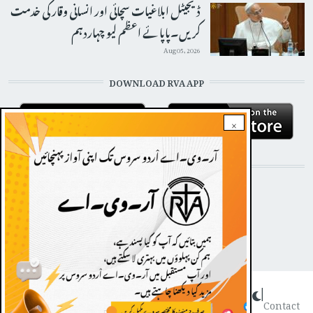
ڈیجیٹل ابلاغیات سچائی اور انسانی وقار کی خدمت
کریں۔پاپائے اعظم لیو چہاردہم
Aug 05, 2026
DOWNLOAD RVA APP
×
STAY CONNECTED WITH US!
Dark theme
|
FOOTER
Contact