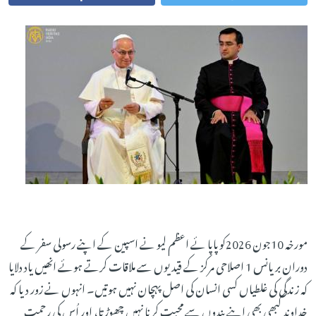
مورخہ 10جون 2026کوپاپا ئے اعظم لیو نے اسپین کے اپنے رسولی سفر کے
دوران بریانس 1 اصلاحی مرکز کے قیدیوں سے ملاقات کرتے ہوئے انھیں یاد دلایا
کہ زندگی کی غلطیاں کسی انسان کی اصل پہچان نہیں ہوتیں۔ انہوں نے زور دیا کہ
خداوند کبھی بھی اپنے بندوں سے محبت کرنا نہیں چھوڑتا، اور اُس کی رحمت