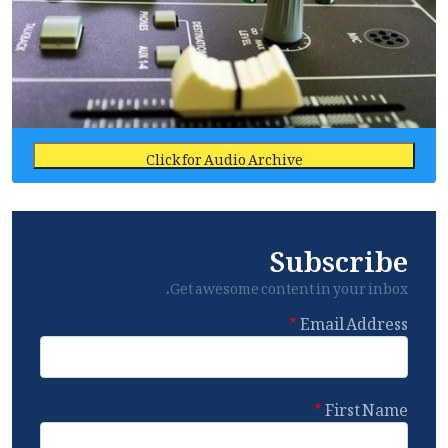
Click for Audio Archive
Subscribe
Get awesome content in your inbox.
Email Address
First Name