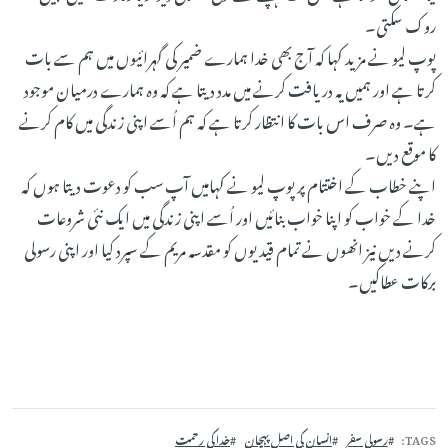
روک سکتی۔
پوپ لیو نے مزید کہا کہ آج بھی خدا ہمارے ضمیر کی گہرائیوں میں ہم سے بات
کرتا ہے اور ہمیں یہ دریافت کرنے میں مدد دیتا ہے کہ وہ ہمارے درمیان موجود
ہے۔ وہ صرف اس بات کا انتظار کرتا ہے کہ ہم اُسے اپنی زندگی میں کام کرنے
کا موقع دیں۔
اپنے خطاب کے اختتام پر پوپ لیو نے کہامیں آپ سب کو دعوت دیتا ہوں کہ
خدا کے خواب کو اپنا خواب بنائیں اور اُسے اپنی زندگی میں ایک نئی شروعات
کرنے دیں نیز انھوں نے تمام قیدیوں کو مقدسہ مریم کے سپرد کیا اور اپنی رسولی
برکات عطاکیں۔
TAGS
رسولی سفر
انسان کی اصل پہچان
خدا کی رحمت