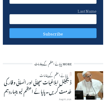
Last Name
MORE پاپائے اعظم کے پیغامات
پاپائے اعظم کے پیغامات
ڈیجیٹل ابلاغیات سچائی اور انسانی وقار کی
خدمت کریں۔پاپائے اعظم لیو چہاردہم
Aug 05, 2026