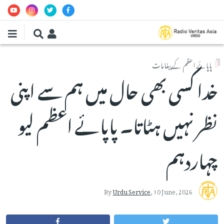
Skip to main conten
پاپائے اعظم کے پیغامات
خدا کسی بھی حال میں ہم سے اپنی
نظر نہیں ہٹاتا۔ پاپائے اعظم لیو
چہاردہم
By
Urdu Service
,
10 June, 2026