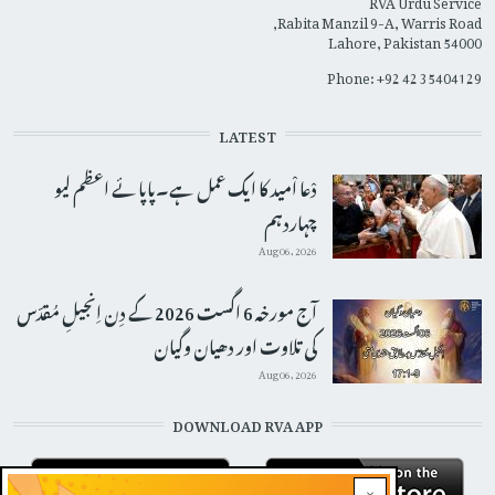
Rabita Manzil 9-A, Warris Road,
Lahore, Pakistan 54000
Phone: +92 42 35404129
LATEST
دْعا اْمید کا ایک عمل ہے۔پاپائے اعظم لیو
چہاردہم
Aug 06, 2026
آج مورخہ 6 اگست 2026 کے دِن اِنجیلِ مُقدّس
کی تلاوت اور دھیان وگیان
Aug 06, 2026
DOWNLOAD RVA APP
×