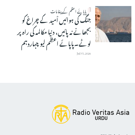
پاپائے اعظم کے پیغامات
جنگ کی ہوائیں اْمید کے چراغ کو
بجھانے نہ پائیں، دنیا مکالمہ کی راہ پر
لوٹے۔پاپائے اعظم لیو چہاردہم
Jul 15, 2026
RVA Urdu Service