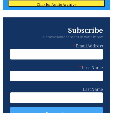
Click for Audio Archive
Subscribe
Get awesome content in your inbox.
Email Address
First Name
Last Name