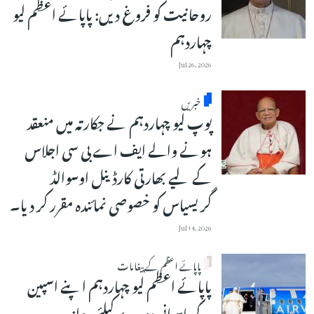
روحانیت کو فروغ دیں: پاپائے اعظم لیو
چہاردہم
Jul 26, 2026
خبریں
پوپ لیو چہاردہم نے جکارتہ میں منعقد
ہونے والے ایف اے بی سی اجلاس
کے لیے بھارتی کارڈینل اوسوالڈ
گریسیاس کو خصوصی نمائندہ مقرر کر دیا۔
Jul 14, 2026
پاپائے اعظم کے پیغامات
پاپائے اعظم لیو چہاردہم اپنے اسپین
کے پاسبانی دورے کیلئے روانہ