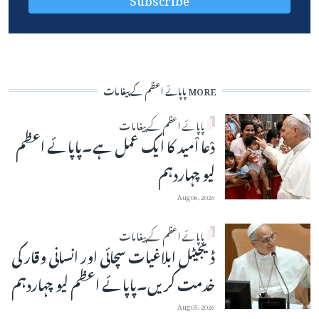
MORE پاپائے اعظم کے پیغامات
پاپائے اعظم کے پیغامات
دْعا اْمید کا ایک عمل ہے۔پاپائے اعظم
لیو چہاردہم
Aug 06, 2026
پاپائے اعظم کے پیغامات
ڈیجیٹل ابلاغیات سچائی اور انسانی وقار کی
خدمت کریں۔پاپائے اعظم لیو چہاردہم
Aug 05, 2026