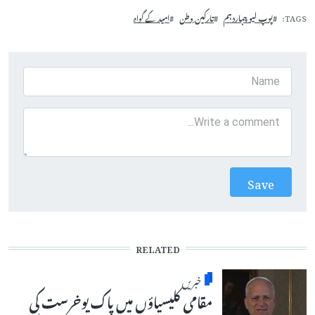
TAGS
پوپ لیو چہاردہم
تارکین ِوطن
امید کے گواہ
RELATED
خبریں
مقامی کلیسیاؤں میں پاک یوخرست کی