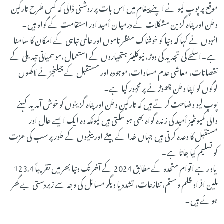
موقع پر پوپ لیو نے اپنے پیغام میں اس بات پر روشنی ڈالی کہ کس طرح تارکین
وطن اور پناہ گزین مشکلات کے درمیان اْمید اور استقامت کے گواہ ہیں۔
انہوں نے کہا کہ دنیا کو خوفناک منظرناموں اور عالمی تباہی کے امکان کا سامنا
ہے۔اسلحے کی تجدید کی دوڑ، نیوکلیئر ہتھیاروں کے استعمال،موسمیاتی تبدیلی کے
نقصانات، معاشی عدم مساوات،موجودہ اور مستقبل کے چیلنجزنے لاکھوں
لوگوں کو اپنا وطن چھوڑنے پر مجبور کیا ہے۔
پوپ لیو وضاحت کرتے ہیں کہ تارکین وطن اور پناہ گزینوں کو خوش آمدید کہنے
والی کمیونٹیز اْمید کی زندہ گواہ بھی ہو سکتی ہیں کیونکہ وہ ایک ایسے حال اور
مستقبل کا وعدہ کرتی ہیں جہاں خدا کے بیٹے اور بیٹیوں کے طور پر سب کی عزت
کو تسلیم کیا جاتا ہے۔
یاد رہے اقوام متحدہ کے مطابق 2024 کے آخر تک دنیا بھر میں تقریباً 123.4
ملین افراد ظلم و ستم، تنازعات، تشدد یا دیگر مسائل کی وجہ سے زبردستی بے گھر
ہوئے ہیں۔