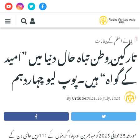
Skip to main conten
پاپائے اعظم کے پیغامات
تارکین ِوطن تباہ حال دنیا میں ”امید
کے گواہ“ ہیں۔پوپ لیو چہاردہم
By
Urdu Service
,
26 July, 2025
مورخہ 25جولائی 2025کو مہاجرین اور پناہ گزینوں کے 111ویں عالمی دن کے