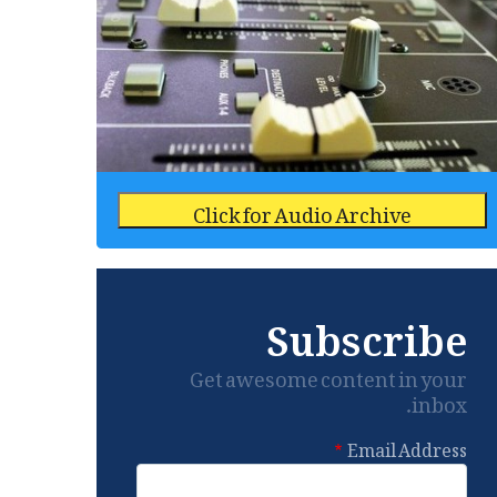
Click for Audio Archive
Subscribe
Get awesome content in your
inbox.
Email Address