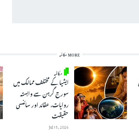
MORE مکالمہ
مکالمہ
ایشیا کے مختلف ممالک میں
سورج گرہن سے وابستہ
روایات، عقائد اور سائنسی
حقیقت
Jul 15, 2026