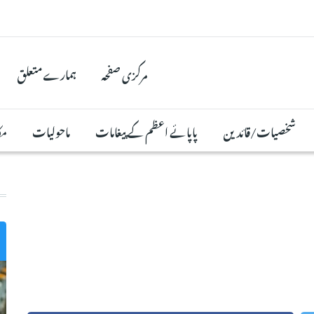
مرکزی صفحہ
ہمارے متعلق
شخصیات/قائدین
پاپائے اعظم کے پیغامات
ماحولیات
مک