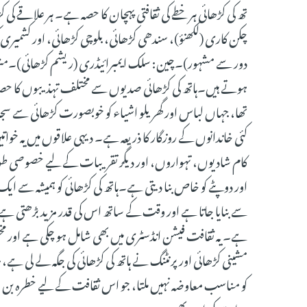
تھ کی کڑھائی ہر خطے کی ثقافتی پہچان کا حصہ ہے۔ ہر علاقے کی
چکن کاری (لکھنؤ)، سندھی کڑھائی، بلوچی کڑھائی، اور کشمیر
دور سے مشہور)۔چین: سلک ایمبرائیڈری (ریشم کڑھائی)۔مشرق 
ہوتے ہیں۔ہاتھ کی کڑھائی صدیوں سے مختلف تہذیبوں کا حصہ 
تھا، جہاں لباس اور گھریلو اشیاء کو خوبصورت کڑھائی سے سجایا ج
کئی خاندانوں کے روزگار کا ذریعہ ہے۔ دیہی علاقوں میں یہ خوات
کام شادیوں، تہواروں، اور دیگر تقریبات کے لیے خصوصی طور 
اور دوپٹے کو خاص بنا دیتی ہے۔ہاتھ کی کڑھائی کو ہمیشہ سے ایک 
سے بنایا جاتا ہے اور وقت کے ساتھ اس کی قدر مزید بڑھتی ہے۔آ
ہے۔ یہ ثقافت فیشن انڈسٹری میں بھی شامل ہو چکی ہے اور م
مشینی کڑھائی اور پرنٹنگ نے ہاتھ کی کڑھائی کی جگہ لے لی ہ
کو مناسب معاوضہ نہیں ملتا، جو اس ثقافت کے لیے خطرہ بن سکت