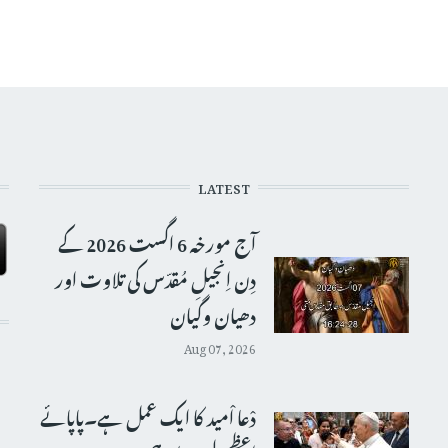
LATEST
آج مورخہ 6 اگست 2026 کے
دِن اِنجیلِ مُقدّس کی تلاوت اور
دھیان وگیان
Aug 07, 2026
دْعا اْمید کا ایک عمل ہے۔پاپائے