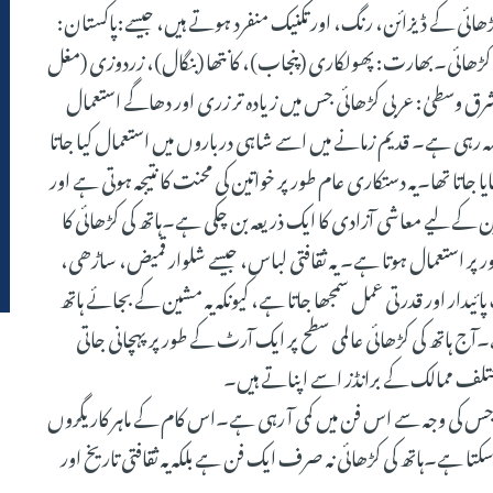
 کڑھائی کے ڈیزائن، رنگ، اور تکنیک منفرد ہوتے ہیں، جیسے:پاکستان:
ی کڑھائی۔بھارت: پھولکاری (پنجاب)، کانتھا (بنگال)، زردوزی (مغل
وسطیٰ: عربی کڑھائی جس میں زیادہ تر زری اور دھاگے استعمال
رہی ہے۔ قدیم زمانے میں اسے شاہی درباروں میں استعمال کیا جاتا
اتا تھا۔یہ دستکاری عام طور پر خواتین کی محنت کا نتیجہ ہوتی ہے اور
ین کے لیے معاشی آزادی کا ایک ذریعہ بن چکی ہے۔ہاتھ کی کڑھائی کا
پر استعمال ہوتا ہے۔ یہ ثقافتی لباس، جیسے شلوار قمیض، ساڑھی،
پائیدار اور قدرتی عمل سمجھا جاتا ہے، کیونکہ یہ مشین کے بجائے ہاتھ
ج ہاتھ کی کڑھائی عالمی سطح پر ایک آرٹ کے طور پر پہچانی جاتی
ختلف ممالک کے برانڈز اسے اپناتے ہیں۔
ے، جس کی وجہ سے اس فن میں کمی آ رہی ہے۔اس کام کے ماہر کاریگروں
ا ہے۔ہاتھ کی کڑھائی نہ صرف ایک فن ہے بلکہ یہ ثقافتی تاریخ اور