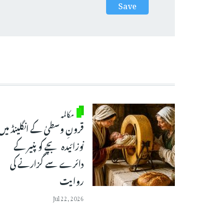
مکالمہ
قرونِ وسطیٰ کے انگلینڈ میں
نوزائیدہ بچے کو پنیر کے
دائرے سے گزارنے کی
روایت
Jul 22, 2026