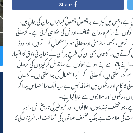
Share
تی ہے، جس میں کپڑے پر چھوٹی چھوٹی کہانیاں بیان کی جاتی ہیں۔
ی لوگوں کے رسم و رواج، ثقافت اور فن کی عکاسی کرتی ہے۔ کڑھائی
ے ہیں، مجسمہ ساز مٹی اوردھاتی مواد استعمال کرتے ہیں، اور ووڈ
 کرتے ہیں۔ کڑھائی بھی ان کی طرح ہر کسی کے جمالیاتی ذوق کا اظہار
اپنے ہاتھ سے بنے ہوئے نمونوں کے ساتھ مل کر کپڑوں کی کڑھائی
 گزر سکتی ہیں، کڑھائی کے لیے استعمال کی جا سکتی ہیں۔ کڑھائی
 کا کام اور رنگوں میں اضافہ نہیں ہے۔ یہ ایک نیا احساس پیدا کر
ں، رنگوں اور سلائیوں سے بنایا گیا ہے۔
ہے، جو مختلف تہذیبوں، علاقوں، اور کمیونٹیز کی تاریخ، فن، اور
ست کی علامت ہے بلکہ یہ مختلف علاقوں کی شناخت اور طرزِ زندگی کا