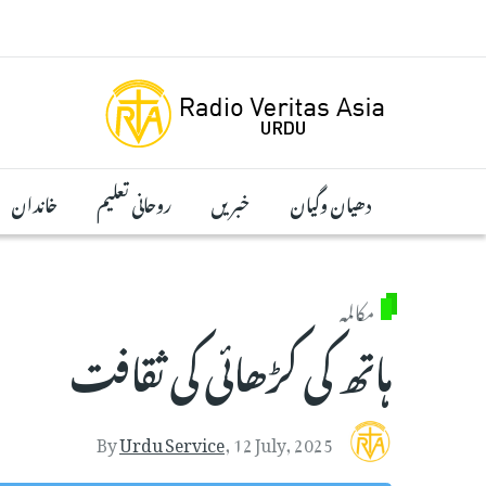
Skip to main conten
دھیان وگیان
خبریں
روحانی تعلیم
خاندان
مکالمہ
ہاتھ کی کڑھائی کی ثقافت
By
Urdu Service
,
12 July, 2025