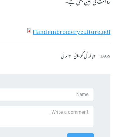
روایت کی امین بھی ہے۔
Hand embroidery culture.pdf
TAGS
ہاتھ کی کڑھائی
سلائی