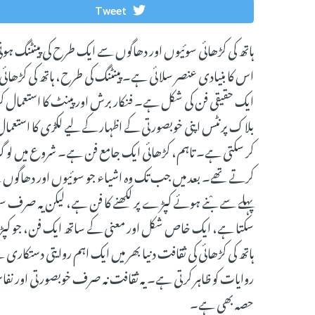
Tweet
ہاتھ کی کڑھائی سوئیوں اور دھاگوں سے ایک طرح کی پینٹنگ ہو
اس کا بنیادی عنصر سلائی ہے۔ پینٹنگ کی طرح، ہاتھ کی کڑھائ
ایک حقیقی فن کی شکل ہے۔ فنکار برش اور پینٹ کا استعمال کرت
بلاک پرنٹس اپنی خوبصورتی کے اظہار کے لیے لکڑی کا استعمال
کر سکتی ہے۔ تاہم، کڑھائی ایک جامع فن ہے۔ شروع میں لوگ 
کرتے تھے۔ بعد میں جب تک وہ اشیاء جو سوئیوں اور دھاگوں سے
پہلے سے بْنے ہوئے کپڑے پر لکھنے کا فن ہے، لیکن یہ صرف سوئی
سکتا ہے، ایک خاص شکل اور معنی کے ساتھ ایک فن، جو کپڑو
ہاتھ کی کڑھائی کی ثقافت دنیا بھر میں ایک اہم روایتی دستکاری 
روایات کو ظاہر کرتی ہے۔ یہ ثقافت نہ صرف خوبصورتی اور نفا
حصہ بھی ہے۔