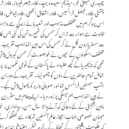
چوہدری شیفق گجر،میڈیم سعیدہ دیپ، فادر قیصر فیروز، فادر فر
چشتی،فادر فیصل فرانسیس، فادر اشفاق انتھنی، فادرفیاض، فاد
اس پروگرام میں مختلف مذاہب اور شعبہ ہائے زندگی سے وابستہ 
تلاوت سے ہوا۔ بعد ازاں کرسمس کی شمع روشن کی گئی جس کا
بعد مسٹر ہارون گل نے کرسمس کی اس بین المذاہب تقریب ک
مختلف اسکولوں کے بچوں نے خوبصورت کرسمس کیرول پیش کیا
تھی کہ نائیجیریا کے کچھ طلباء نے پاکستان کے قومی نغموں پ
شامل تمام حاضرین کے دلوں کو چھو لیا۔ تقریب کے دوران م
بشپ سبسٹین فرانسس شا اور صوبائی وزیر کو پھول پیش کیے۔ م
ئے بین المذاہب ہم آہنگی پر زور دیا۔ اپنے پیغام میں مقررین
مابین یکجہتی کے لئے دعا کی کہ آنے والا سال امن، رواداری، 
مہمان خصوصی جناب اعجاز عالم آگسٹین شرکاء سے گفتگو کرتے ہ
کہ حکومت اقلیتوں کے تحفظ کے لئے ہر ممکن احتیاطی تدابیر ا