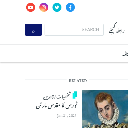
Search
رابطہ کیجئے
المہ
RELATED
شخصیات/قائدین
ٹورس کا مقدس مارٹن
Jan 21, 2023