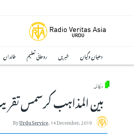
Skip to main conten
دھیان وگیان
خبریں
روحانی تعلیم
خاندان
مکالمہ
بین المذاہب کرسمس تقر
By
Urdu Service
,
14 December, 2019