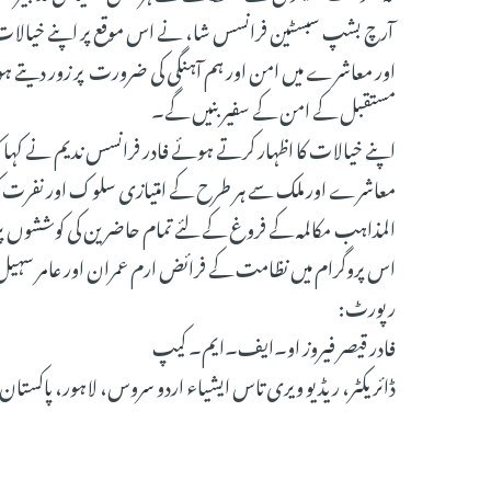
آرچ بشپ سبسٹین فرانسس شا، نے اس موقع پر اپنے خیالات ک
اور معاشرے میں امن اور ہم آہنگی کی ضرورت پر زور دیتے ہوئے 
مستقبل کے امن کے سفیر بنیں گے۔
اپنے خیالات کا اظہار کرتے ہوئے فادر فرانسس ندیم نے کہا کہ
معاشرے اور ملک سے ہر طرح کے امتیازی سلوک اور نفرت کو 
المذاہب مکالمہ کے فروغ کے لئے تمام حاضرین کی کوششوں پر 
اس پروگرام میں نظامت کے فرائض ارم عمران اور عامر سہی
رپورٹ:
فادر قیصر فیروز او۔ایف۔ایم۔ کیپ
ڈائریکٹر، ریڈیو ویری تاس ایشیاء اردو سروس، لاہور، پاکستان