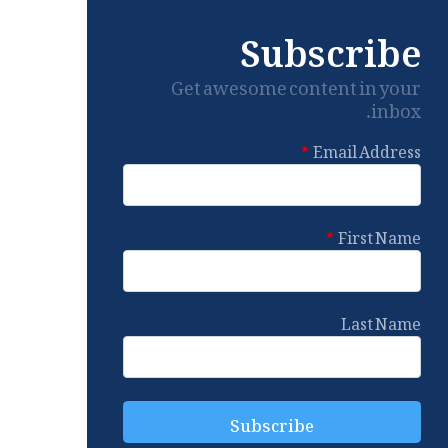
Subscribe
Get awesome content in your
inbox.
Email Address
First Name
Last Name