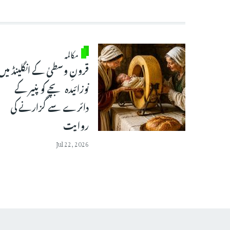
مکالمہ
قرونِ وسطیٰ کے انگلینڈ میں
نوزائیدہ بچے کو پنیر کے
دائرے سے گزارنے کی
روایت
Jul 22, 2026