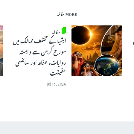
MORE مکالمہ
مکالمہ
ایشیا کے مختلف ممالک میں
سورج گرہن سے وابستہ
روایات، عقائد اور سائنسی
حقیقت
Jul 15, 2026