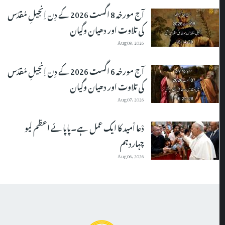
آج مورخہ 8 اگست 2026 کے دِن اِنجیلِ مُقدّس
کی تلاوت اور دھیان وگیان
Aug 08, 2026
آج مورخہ 6 اگست 2026 کے دِن اِنجیلِ مُقدّس
کی تلاوت اور دھیان وگیان
Aug 07, 2026
دْعا اْمید کا ایک عمل ہے۔پاپائے اعظم لیو
چہاردہم
Aug 06, 2026