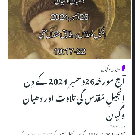
دھیان وگیان
آج مورخہ26دسمبر 2024 کے دِن
اِنجیلِ مُقدّس کی تلاوت اور دھیان
وگیان
Dec 26, 2024
آج مورخہ26دسمبر 2024 کے دِن اِنجیلِ مُقدّس کی تلاوت اور دھیان وگیان