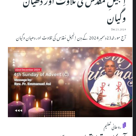
وگیان
Dec 23, 2024
آج مورخہ23دسمبر 2024 کے دِن اِنجیلِ مُقدّس کی تلاوت اور دھیان وگیان
روحانی تعلیم