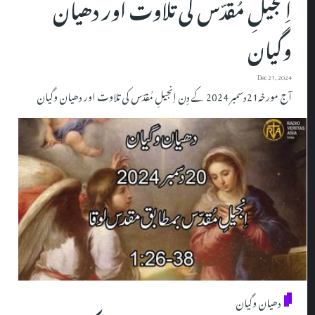
اِنجیلِ مُقدّس کی تلاوت اور دھیان
وگیان
Dec 21, 2024
آج مورخہ21دسمبر 2024 کے دِن اِنجیلِ مُقدّس کی تلاوت اور دھیان وگیان
دھیان وگیان