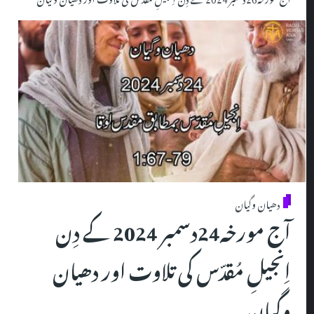
دھیان وگیان
آج مورخہ24دسمبر 2024 کے دِن
اِنجیلِ مُقدّس کی تلاوت اور دھیان
وگیان