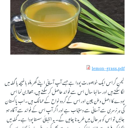
lemon-grass.pdf
لیمن گراس ایک خوبصورت پودا ہے جسے آپ آسانی اپنے گھریلو باغیچہ یا گملہ میں
لگا سکتے ہیں اور سالہا سال اس سے فوائد حاصل کر سکتے ہیں،جھاڑی نما اس
پودے کا اصل وطن چین اور اس کے گردو نواح کے ممالک ہیں۔اب پاکستان
کی ہر نرسری سے آسانی سے دستیاب ہے اور اگر آپ اس کے فوائد سے آگاہ ہو
جائیں تو اس کو ہر حال میں خریدنا چاہیں گے۔ یہ انتہائی سستا پودا ہے۔ گملہ میں
لگا ایک فٹ سے بڑا پودا ایک سو روپے سے بھی کم میں مل جائے گا اور اس کی