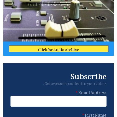
Click for Audio Archive
Subscribe
Get awesome content in your inbox.
Email Address
First Name