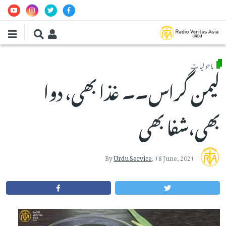
Skip to main conten
ماحولیات
لیمن گراس۔۔ غذا بھی، دوا
بھی،شفا بھی
By
Urdu Service
,
18 June, 2021