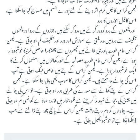
لیمن گراس کا تیل گرم اثر دینے کے لئے پورے جسم میں مساج کیا جاسکتا ہے،
اس کاتیل جوڑوں کا درد
اور پٹھوں کے درد کودور کرنے میں مدد کر سکتے ہیں،جوڑوں کے درد اور پٹھوں
تکلیف سے درد میں مدد ملتی ہے،سوزش اور درد اور تکلیف کم ہو جاتی ہے۔لیمن
گراس عام طور پر باورچی خانے میں مچھروں سے چھٹکارا حاصل کرنیکاخوشبودار
پودا ہے،لیمن گراس عام طور پر مصالحہ کے طور کھانوں میں استعمال کرنے کا
ایک خوشبودار پودا ہے۔لیمن گراس کے پتے میں خاص مہک ہوتی ہے آپ
اس کی چائے بنا سکتے ہیں۔لیمن گراس کا سوپ بھی بنایا جا سکتا ہے۔لیمن
گراس کے پتے کھانے سے معدے کی خرابی دور ہو جاتی ہے۔ تو اس کی چائے
میں چینی کی بجائے شہد ملا کر پینے سے فلو بخار میں فائدہ ہوتا ہے کھانسی کم ہو جاتی
ہے۔ چاولوں کو دم دیتے وقت لیمن گراس کے پانچ چھ پتے ڈالنے سے جب
ڈھکنا ہٹتا ہے تو خوشبو پھیل جاتی ہے۔