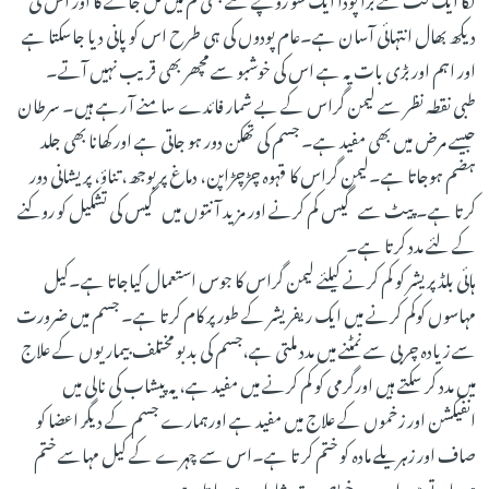
دیکھ بھال انتہائی آسان ہے۔عام پودوں کی ہی طرح اس کو پانی دیا جاسکتا ہے
اور اہم اور بڑی بات یہ ہے اس کی خوشبو سے مچھر بھی قریب نہیں آتے۔
طبی نقطہ نظر سے لیمن گراس کے بے شمار فائدے سامنے آ رہے ہیں۔ سرطان
جیسے مرض میں بھی مفید ہے۔ جسم کی تھکن دور ہو جاتی ہے اور کھانا بھی جلد
ہضم ہوجاتا ہے۔لیمن گراس کا قہوہ چڑچڑاپن، دماغ پر بوجھ، تناؤ، پریشانی دور
کرتا ہے۔ پیٹ سے گیس کم کرنے اور مزید آنتوں میں گیس کی تشکیل کو روکنے
کے لئے مدد کرتا ہے۔
ہائی بلڈ پریشر کو کم کرنے کیلئے لیمن گراس کا جوس استعمال کیاجاتا ہے۔کیل
مہاسوں کوکم کرنے میں ایک ریفریشر کے طور پر کام کرتا ہے۔ جسم میں ضرورت
سے زیادہ چربی سے نمٹنے میں مدد ملتی ہے،جسم کی بدبو مختلف بیماریوں کے علاج
میں مدد کر سکتے ہیں اورگرمی کو کم کرنے میں مفید ہے، یہ پیشاب کی نالی میں
انفیکشن اور زخموں کے علاج میں مفید ہے اورہمارے جسم کے دیگر اعضا کو
صاف اور زہریلے مادہ کو ختم کر تا ہے۔اس سے چہرے کے کیل مہاسے ختم
ہوجاتے ہیں اور چہرہ خوبصورت شاداب ہوجا تا ہے۔