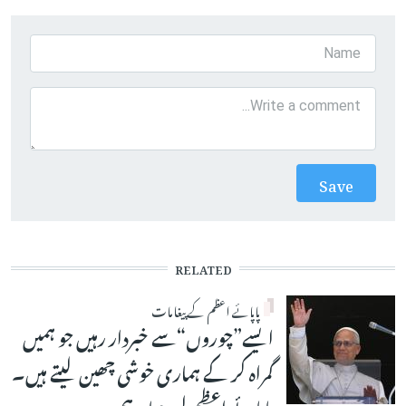
RELATED
پاپائے اعظم کے پیغامات
ایسے”چوروں“سے خبردار رہیں جو ہمیں
گمراہ کر کے ہماری خوشی چھین لیتے ہیں۔
پاپائے اعظم لیو چہاردہم