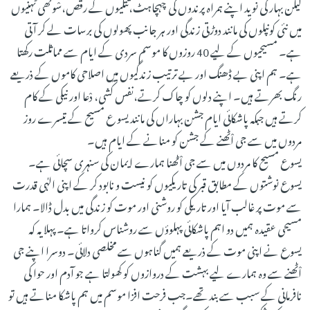
لیکن بہار کی نوید اپنے ہمراہ پرندوں کی چہچاہٹ،تتلیوں کے رقص،سْوکھی ٹہنیوں
میں نئی کونپلوں کی مانند دوڑتی زندگی اور ہر جانب پھولوں کی برسات لے کر آتی
ہے۔ مسیحیوں کے لیے 40 روزوں کا موسم سردی کے ایام سے مماثلت رکھتا
ہے۔ ہم اپنی بے ڈھنگ اور بے ترتیب زندگیوں میں اصلاحی کاموں کے ذریعے
رنگ بھرتے ہیں۔ اپنے دلوں کو چاک کرتے،نفس کْشی، دْعا اور نیکی کے کام
کرتے ہیں جبکہ پاشکائی ایام جشن بہاراں کی مانند یسو ع مسیح کے تیسرے روز
مردوں میں سے جی اْٹھنے کے جشن کو منانے کے ایام ہیں۔
یسوع مسیح کا مردوں میں سے جی اْٹھنا ہمارے ایمان کی سنہری سچائی ہے۔
یسوع نوشتوں کے مطابق قبر کی تاریکیوں کو نیست و نابود کر کے اپنی الہٰی قدرت
سے موت پر غالب آیا اور تاریکی کو روشنی اور موت کو زندگی میں بدل ڈالا۔ ہمارا
مسیحی عقیدہ ہمیں دو اہم پاشکائی پہلوؤں سے روشناس کرواتا ہے۔ پہلا یہ کہ
یسوع نے اپنی موت کے ذریعے ہمیں گناہوں سے مخلصی دلائی۔ دوسرا اپنے جی
اْٹھنے سے وہ ہمارے لیے بہشت کے دروازوں کو کھولتا ہے جو آدم اور حوا کی
نافرمانی کے سبب سے بند تھے۔جب فرحت افزا موسم میں ہم پاشکا مناتے ہیں تو