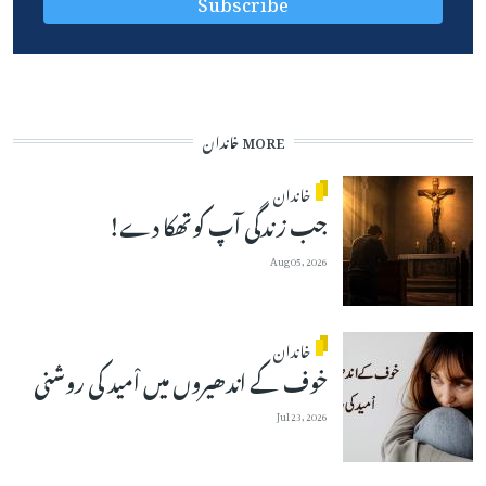
MORE خاندان
خاندان
جب زندگی آپ کوتھکا دے!
Aug 05, 2026
خاندان
خوف کے اندھیروں میں اْمید کی روشنی
Jul 23, 2026