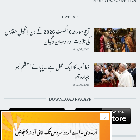
LATEST
آج مورخہ 6 اگست 2026 کے دِن اِنجیلِ مُقدّس
کی تلاوت اور دھیان وگیان
Aug 07, 2026
دْعا اْمید کا ایک عمل ہے۔پاپائے اعظم لیو
چہاردہم
Aug 06, 2026
DOWNLOAD RVA APP
×
STAY CONNECTED WITH US!