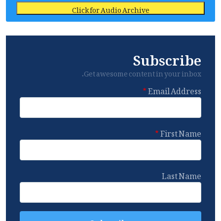
Click for Audio Archive
Subscribe
Get awesome content in your inbox.
Email Address
First Name
Last Name