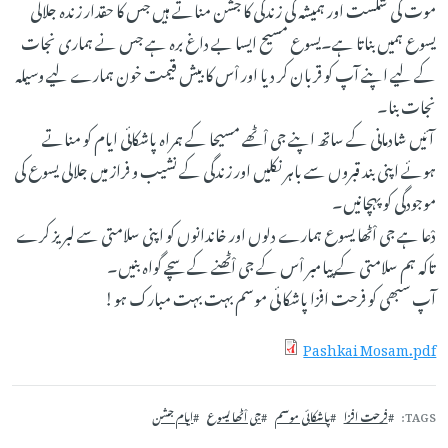
موت کی شکست اور ہمیشہ کی زندگی کا جشن مناتے ہیں جس کا حقدار زندہ جلالی
یسوع ہمیں بناتا ہے۔یسوع مسیح ایسا بے داغ برہ ہے جس نے ہماری نجات
کے لیے اپنے آپ کو قربان کر دیا اور اْس کا بیش قیمت خون ہمارے لیے وسیلہ
نجات بنا۔
آئیں شادمانی کے ساتھ اپنے جی اْٹھے مسیحا کے ہمراہ پاشکائی ایام کو مناتے
ہوئے اپنی بند قبروں سے باہر نکلیں اور زندگی کے نشیب و فراز میں جلالی یسوع کی
موجودگی کو پہچانیں۔
دْعا ہے جی اْٹھا یسوع ہمارے دلوں اور خاندانوں کو اپنی سلامتی سے لبریز کرے
تاکہ ہم سلامتی کے پیامبر اْس کے جی اْٹھنے کے سچے گواہ بنیں۔
آپ سبھی کو فرحت افزا پاشکا ئی موسم بہت بہت مبارک ہو!
Pashkai Mosam.pdf
TAGS
فرحت افزا
پاشکائی موسم
جی اْٹھا یسوع
ایام جشن