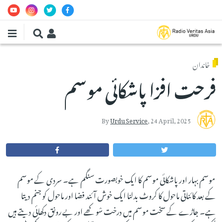
Skip to main conten
خاندان
فرحت افزا پاشکائی موسم
By
Urdu Service
,
24 April, 2025
موسم بہار اور پاشکائی موسم کا ایک خوبصورت سنگم ہے۔ سردی کے موسم
کے بعد کائناتی ماحول کا کروٹ بدلنا ایک خوش آئند فضا اور ماحول کو جنم دیتا
ہے۔ جاڑے کے سخت موسم میں درخت سْوکھے اور بے رونق دکھائی دیتے ہیں