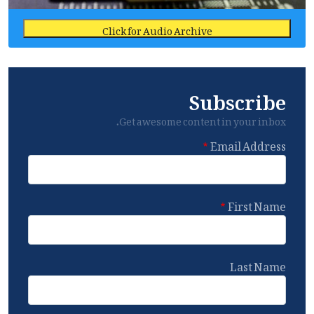
Click for Audio Archive
Subscribe
Get awesome content in your inbox.
Email Address
First Name
Last Name