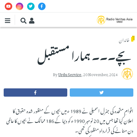
Skip to main conten
خاندان
بچے۔۔۔ ہمارا مستقبل
By
Urdu Service
,
20 November, 2024
اقوامِ متحدہ کی جنرل اسمبلی نے 1989 ء میں بچوں کے منظور شدہ حقوق کا
اعلان کیا تھا جس میں 20 نومبر 1990ء کو دنیا کے 186 ممالک نے بچوں کا عالمی
دن منانے کی قرارداد منظورکی تھی۔