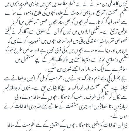
بچوں کا عالمی دن منانے کے بے شمار مقاصد ہیں جن میں بنیادی طور پر بچوں میں
تعلیم، صحت، تفریح اور ذہنی تربیت کے علاوہ بچوں کی فلاح و بہبود کے حوالے
سے شعور اْجاگر کرنا، بے گھر بچوں کو بھی دیگر بچوں جیسی آسائشیں مہیا کرنا
اوّلین ترجیح ہے۔ تعلیمی اداروں میں بچوں کو اْن کے حقوق سے آگاہ کرنے کیلئے
خصوصی تقریبات منعقد کی جاتی ہیں اور اْساتذہ بچوں میں شعور پیدا کرتے ہیں کہ
ان میں اور دنیا کے دوسرے بچوں میں کوئی فرق نہیں ہے اور وہ کس طرح خود کو
تعلیمی و سماجی لحاظ سے بہتر بنا سکتے ہیں تاکہ ملک بھر کے بچے مستقبل میں
معاشرے کے ایک ذمہ داراور اچھے شہری بن سکیں۔
بچے پھول کی مانند نرم و نازک ہوتے ہیں، ہم سب کو مل کر انہیں مرجھانے سے
بچانا ہے۔ تعلیم، صحت اور خوراک ہر بچے کا بنیادی حق ہے۔ بچوں کو چائلڈ لیبر
سے نکال کر تعلیم کی طرف راغب کرنا ہوگا۔ بچوں کے ساتھ ہونے والی
زیادتیوں، ناانصافیوں اور جبری مشقت کے خاتمے کیلئے ضروری اقدامات کرنے
ہوں گے۔
نیز اْن اقدامات کو یقینی بنانا ہوگا۔بچوں کے حقوق کے لئے حکومت کے ساتھ