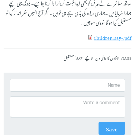
ساتھ معاشرے کے ہر فرد کو بھی اپنا مثبت کردار ادا کرنا چاہیے۔کیونکہ یہی بچے
ہمارا سْرمایا ہیں۔ہماری ریڑھ کی ہڈی بچے ہی توہیں۔ اگر آج انہیں نظر انداز کیا تو
مستقبل کیا ہو گا خودی سوچیں!
Children Day-.pdf
TAGS
بچوں کا عالمی دن
بچے
ہمارا مستقبل