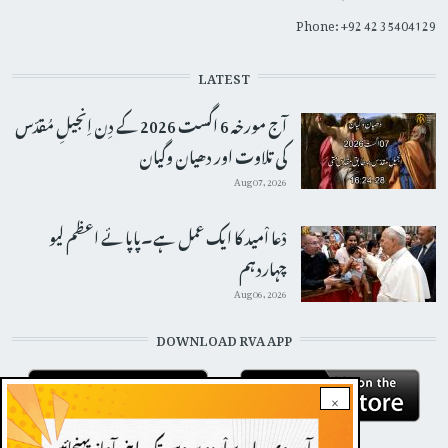
Phone: +92 42 35404129
LATEST
آج مورخہ 6 اگست 2026 کے دِن اِنجیلِ مُقدّس
کی تلاوت اور دھیان وگیان
Aug 07, 2026
دْعا اْمید کا ایک عمل ہے۔پاپائے اعظم لیو
چہاردہم
Aug 06, 2026
DOWNLOAD RVA APP
×