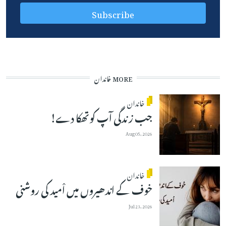
MORE خاندان
خاندان
جب زندگی آپ کوتھکا دے!
Aug 05, 2026
خاندان
خوف کے اندھیروں میں اْمید کی روشنی
Jul 23, 2026