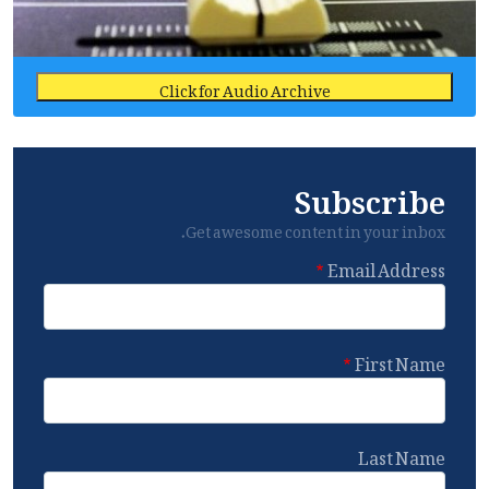
Click for Audio Archive
Subscribe
Get awesome content in your inbox.
Email Address
First Name
Last Name