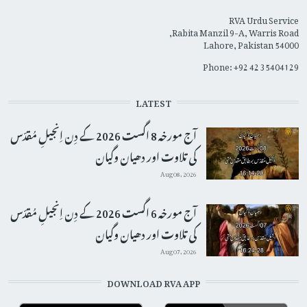
RVA Urdu Service
Rabita Manzil 9-A, Warris Road,
Lahore, Pakistan 54000
Phone: +92 42 35404129
LATEST
آج مورخہ 8 اگست 2026 کے دِن اِنجیلِ مُقدّس
کی تلاوت اور دھیان وگیان
Aug 08, 2026
آج مورخہ 6 اگست 2026 کے دِن اِنجیلِ مُقدّس
کی تلاوت اور دھیان وگیان
Aug 07, 2026
DOWNLOAD RVA APP