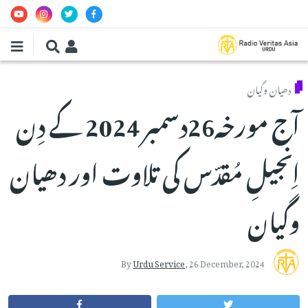
Skip to main conten
دھیان وگیان
آج مورخہ26دسمبر 2024 کے دِن
اِنجیلِ مُقدّس کی تلاوت اور دھیان
وگیان
By
Urdu Service
,
26 December, 2024