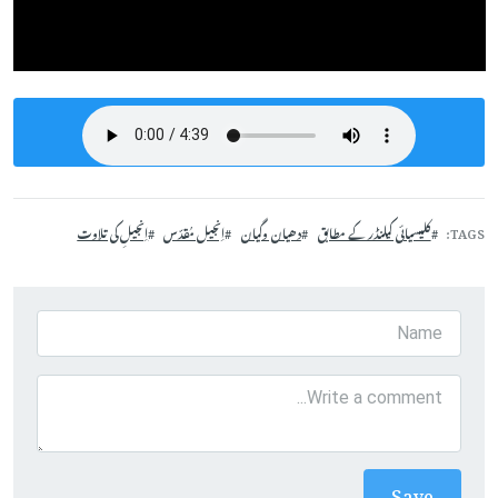
TAGS
کلیسیائی کیلنڈر کے مطابق
دھیان وگیان
اِنجیل مُقدّس
اِنجیلِ کی تلاوت