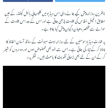
ناظرین روزانہ پیش کیے جانے والی اس ویڈیو میں کلیسیائی بائبل کیلنڈر کے عین
مطابق اِنجیلِ مُقدّس کی تلاوت پڑھی جاتی ہے اور اس کے بعد اس تلاوت کے
حوالے سے مختصر دھیان وگیان پیش کیا جاتا ہے۔
یہ شارٹ ویڈیو مومنین کے لئے روزانہ بہت سہولت کے ساتھ آسان الفاظ کا
چناؤ کر کے تیار کی جاتی ہے۔ اس سے خود بھی محضوض ہوں اور دوسروں کو شیئر
کر کے ان کے لئے بھی ایمانی تقویت کا باعث بنیں۔ شکریہ۔