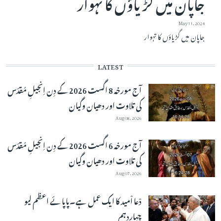
جاپان میں گڑیاؤں کا تہوار
May 11, 2024
جاپان میں گڑیاؤں کا تہوار
LATEST
آج مورخہ 8 اگست 2026 کے دِن اِنجیلِ مُقدّس
کی تلاوت اور دھیان وگیان
Aug 08, 2026
آج مورخہ 6 اگست 2026 کے دِن اِنجیلِ مُقدّس
کی تلاوت اور دھیان وگیان
Aug 07, 2026
دْعا اْمید کا ایک عمل ہے۔پاپائے اعظم لیو
چہاردہم