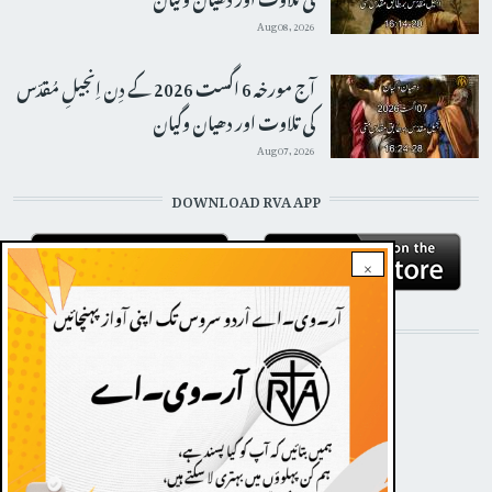
Aug 08, 2026
آج مورخہ 6 اگست 2026 کے دِن اِنجیلِ مُقدّس
کی تلاوت اور دھیان وگیان
Aug 07, 2026
DOWNLOAD RVA APP
×
STAY CONNECTED WITH US!