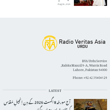
Aug 06, 2026
RVA Urdu Service
Rabita Manzil 9-A, Warris Road,
Lahore, Pakistan 54000
Phone: +92 42 35404129
LATEST
آج مورخہ 8 اگست 2026 کے دِن اِنجیلِ مُقدّس
کی تلاوت اور دھیان وگیان