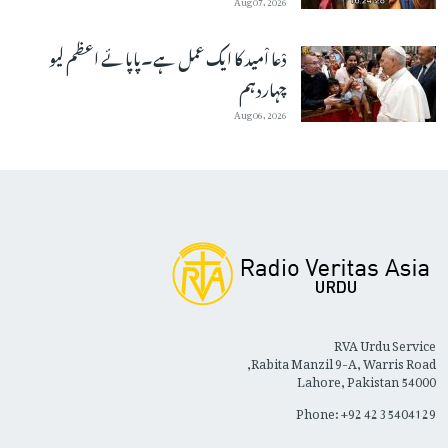
دْعا اْمید کا ایک عمل ہے۔پاپائے اعظم لیو
چہاردہم
Aug 06, 2026
RVA Urdu Service
Rabita Manzil 9-A, Warris Road,
Lahore, Pakistan 54000
Phone: +92 42 35404129