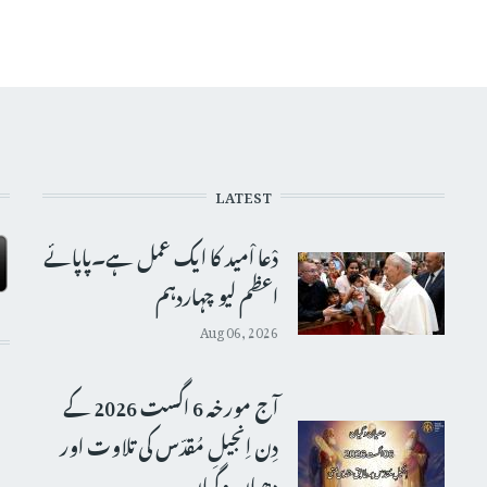
LATEST
دْعا اْمید کا ایک عمل ہے۔پاپائے
اعظم لیو چہاردہم
Aug 06, 2026
آج مورخہ 6 اگست 2026 کے
دِن اِنجیلِ مُقدّس کی تلاوت اور
دھیان وگیان