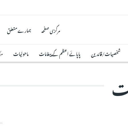
مرکزی صفحہ
ہمارے متعلق
شخصیات/قائدین
پاپائے اعظم کے پیغامات
ماحولیات
مک
یت