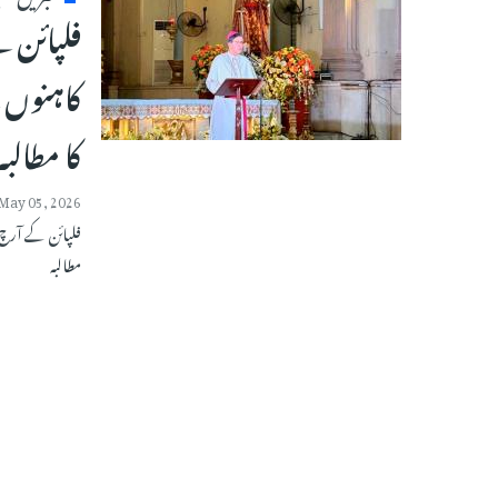
فلپائن ک
کاہنوں ک
کا مطالبہ
May 05, 2026
فلپائن کے آرچ ب
مطالبہ