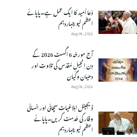
دْعا اْمید کا ایک عمل ہے۔پاپائے
اعظم لیو چہاردہم
Aug 06, 2026
آج مورخہ 6 اگست 2026 کے
دِن اِنجیلِ مُقدّس کی تلاوت اور
دھیان وگیان
Aug 06, 2026
ڈیجیٹل ابلاغیات سچائی اور انسانی
وقار کی خدمت کریں۔پاپائے
اعظم لیو چہاردہم