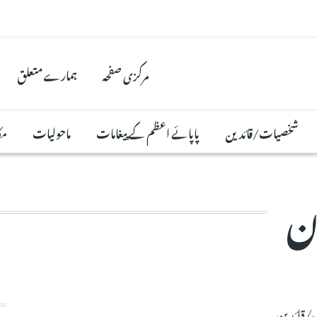
مرکزی صفحہ
ہمارے متعلق
شخصیات/قائدین
پاپائے اعظم کے پیغامات
ماحولیات
مک
ان
قائدین