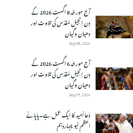
آج مورخہ 8 اگست 2026 کے
دِن اِنجیلِ مُقدّس کی تلاوت اور
دھیان وگیان
Aug 08, 2026
آج مورخہ 6 اگست 2026 کے
دِن اِنجیلِ مُقدّس کی تلاوت اور
دھیان وگیان
Aug 07, 2026
دْعا اْمید کا ایک عمل ہے۔پاپائے
اعظم لیو چہاردہم