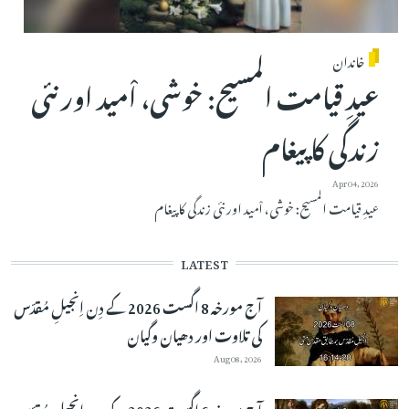
خاندان
عیدِ قیامت المسیح: خوشی، اْمید اور نئی
زندگی کا پیغام
Apr 04, 2026
عیدِ قیامت المسیح: خوشی، اْمید اور نئی زندگی کا پیغام
LATEST
آج مورخہ 8 اگست 2026 کے دِن اِنجیلِ مُقدّس
کی تلاوت اور دھیان وگیان
Aug 08, 2026
آج مورخہ 6 اگست 2026 کے دِن اِنجیلِ مُقدّس