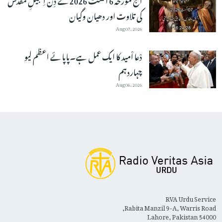
کی تلاوت اور دھیان وگیان
Aug 07, 2026
دْعا اْمید کا ایک عمل ہے۔پاپائے اعظم لیو
چہاردہم
Aug 06, 2026
RVA Urdu Service
Rabita Manzil 9-A, Warris Road,
Lahore, Pakistan 54000