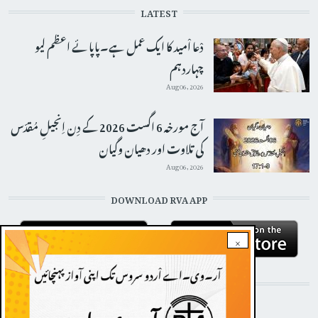
LATEST
دْعا اْمید کا ایک عمل ہے۔پاپائے اعظم لیو
چہاردہم
Aug 06, 2026
آج مورخہ 6 اگست 2026 کے دِن اِنجیلِ مُقدّس
کی تلاوت اور دھیان وگیان
Aug 06, 2026
DOWNLOAD RVA APP
×
STAY CONNECTED WITH US!