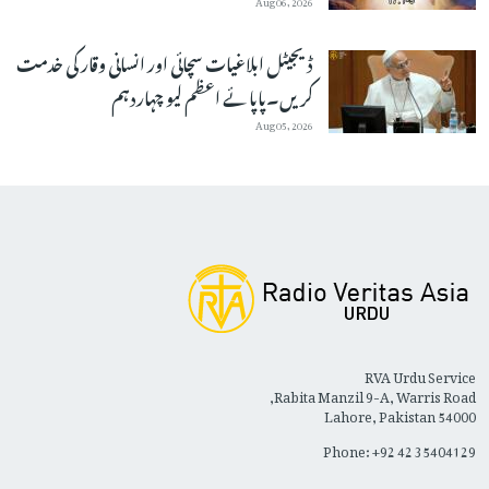
ڈیجیٹل ابلاغیات سچائی اور انسانی وقار کی خدمت
کریں۔پاپائے اعظم لیو چہاردہم
Aug 05, 2026
RVA Urdu Service
Rabita Manzil 9-A, Warris Road,
Lahore, Pakistan 54000
Phone: +92 42 35404129