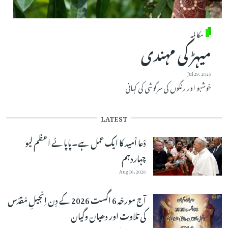
مکالمہ
میہڑ کی مہندی
Jul 29, 2025
خوشبو اور رنگوں کی سرگوشی کی کہانی
LATEST
دْعا اْمید کا ایک عمل ہے۔پاپائے اعظم لیو
چہاردہم
Aug 06, 2026
آج مورخہ 6 اگست 2026 کے دِن اِنجیلِ مُقدّس
کی تلاوت اور دھیان وگیان
Aug 06, 2026