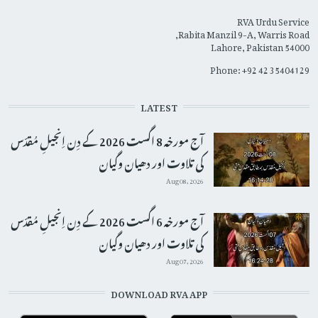
RVA Urdu Service
Rabita Manzil 9-A, Warris Road,
Lahore, Pakistan 54000
Phone: +92 42 35404129
LATEST
آج مورخہ 8 اگست 2026 کے دِن اِنجیلِ مُقدّس
کی تلاوت اور دھیان وگیان
Aug 08, 2026
آج مورخہ 6 اگست 2026 کے دِن اِنجیلِ مُقدّس
کی تلاوت اور دھیان وگیان
Aug 07, 2026
DOWNLOAD RVA APP