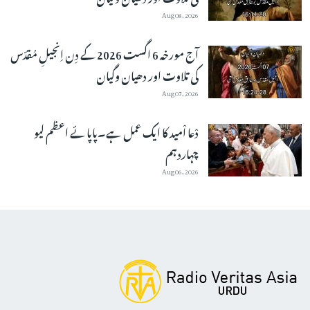
Aug 08, 2026
آج مورخہ 6 اگست 2026 کے دِن اِنجیلِ مُقدّس
کی تلاوت اور دھیان وگیان
Aug 07, 2026
دْعا اْمید کا ایک عمل ہے۔پاپائے اعظم لیو
چہاردہم
Aug 06, 2026