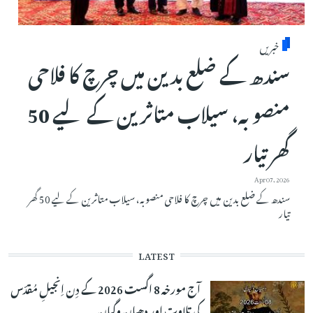
خبریں
سندھ کے ضلع بدین میں چرچ کا فلاحی
منصوبہ، سیلاب متاثرین کے لیے 50
گھر تیار
Apr 07, 2026
سندھ کے ضلع بدین میں چرچ کا فلاحی منصوبہ، سیلاب متاثرین کے لیے 50 گھر
تیار
LATEST
آج مورخہ 8 اگست 2026 کے دِن اِنجیلِ مُقدّس
کی تلاوت اور دھیان وگیان