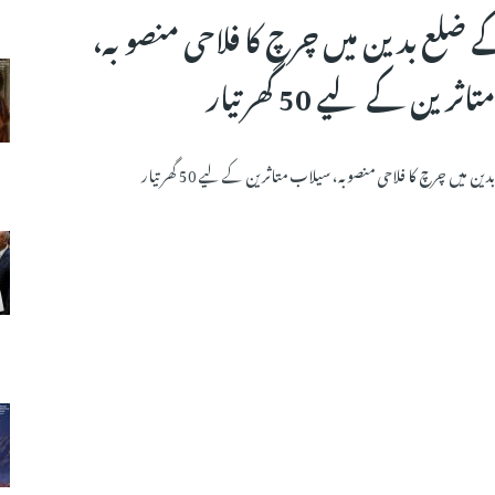
 ضلع بدین میں چرچ کا فلاحی منصوبہ،
رین کے لیے 50 گھر تیار
 میں چرچ کا فلاحی منصوبہ، سیلاب متاثرین کے لیے 50 گھر تیار