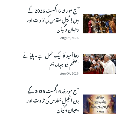
آج مورخہ 6 اگست 2026 کے
دِن اِنجیلِ مُقدّس کی تلاوت اور
دھیان وگیان
Aug 07, 2026
دْعا اْمید کا ایک عمل ہے۔پاپائے
اعظم لیو چہاردہم
Aug 06, 2026
آج مورخہ 6 اگست 2026 کے
دِن اِنجیلِ مُقدّس کی تلاوت اور
دھیان وگیان