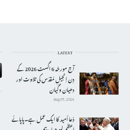
LATEST
آج مورخہ 6 اگست 2026 کے
دِن اِنجیلِ مُقدّس کی تلاوت اور
دھیان وگیان
Aug 07, 2026
دْعا اْمید کا ایک عمل ہے۔پاپائے
اعظم لیو چہاردہم