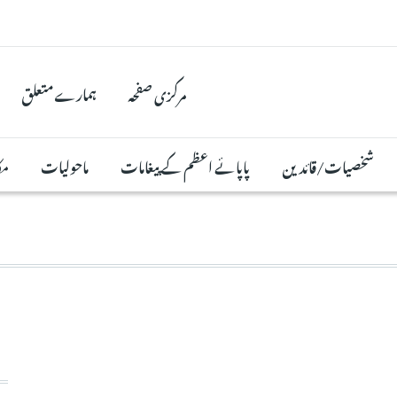
مرکزی صفحہ
ہمارے متعلق
شخصیات/قائدین
پاپائے اعظم کے پیغامات
ماحولیات
مک