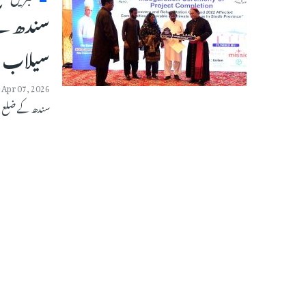
سندھ کے
سیلاب متاث
Apr 07, 2026
سندھ کے ضلع بدین